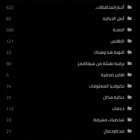
أخبارالمحافظات،
622
أصل الحكاية
82
الصحة
506
الطقس
121
النوبة هنا وهناك
22
برقية تهنئة من شيفاتايمز
90
تقارير صحفية
5
تكنولجيا المعلومات
74
حكاية مكان
31
خدمات
112
شخصيات مشرفة
33
صحةوجمال
21