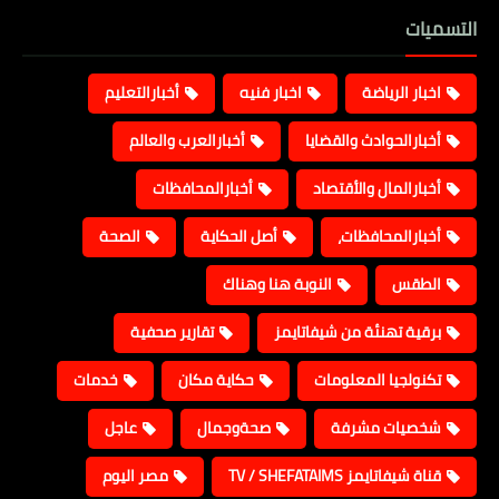
التسميات
اخبار الرياضة
اخبار فنيه
أخبارالتعليم
أخبارالحوادث والقضايا
أخبارالعرب والعالم
أخبارالمال والأقتصاد
أخبارالمحافظات
أخبارالمحافظات،
أصل الحكاية
الصحة
الطقس
النوبة هنا وهناك
برقية تهنئة من شيفاتايمز
تقارير صحفية
تكنولجيا المعلومات
حكاية مكان
خدمات
شخصيات مشرفة
صحةوجمال
عاجل
قناة شيفاتايمز TV / SHEFATAIMS
مصر اليوم