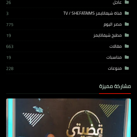
عاجل
26
قناة شيفاتايمز TV / SHEFATAIMS
3
مصر اليوم
775
مطبخ شيفاتايمز
19
مقالات
663
مناسبات
19
منوعات
228
مشاركة مميزة