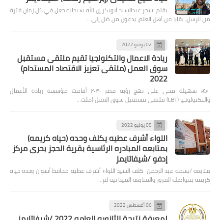
بقلم :سحر عبدالسيد أبوبكر إن الله سبحانه جعل في كل زمان فترة
من الرسل، بقايا من أهل العلم، يدعون من ضل إلى …
02 يونيو 2022
ريادة الاعمال والتكنولجيا تقيم ملتقى مستقبل
سوق العمل (ملتقى تعزيز الاقتصاد المستدام)
2022
✍️ سهيلة محي على نهج رؤية مصر ٢٠٣٠ أقامت مؤسسة ريادة الأعمال
والتكنولوجيا (LBT) ملتقى مستقبل سوق العمل (ملت…
05 يوليو 2022
اللواء أشرف عطيه يكلف وحده (حياه كريمه)
بمتابعه المبادره الرئاسية بقرية الحجز بحرى مركز
إدفو /شيفاتايمز
متابعه /بسمه عبد الرحمن كلف السيد اللواء أشرف عطيه محافظ أسوان وحده حياه
كريمه بمواصلة المرور والمتابعة الميدانية لم…
06 أغسطس 2022
لمعرفة نتيجة الثانويه العامه 2022 /شيفاتايمز