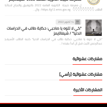
ل معرفة نتيجة الثانويه العامه 2022 بالتوفيق والنجاح لابنائنا
الطلاب 👇👇👇👇👇👇👇👇👇 https://g12.emis.gov.eg/ وال…
14 أكتوبر 2022
"كي لا تتوه يا صاحبي: حكاية طالب في الدراسات
الدنيا" / شيفاتايمز
"كي لا تتوه يا صاحبي: حكاية طالب في الدراسات الدنيا" كتبه الطالب الأسيف|
عبدالرحمن الليث قبل أن أبدأ بهذه ا…
مشاركات عشوائية
مشاركات عشوائية [رأسي]
المشاركات الأخيرة