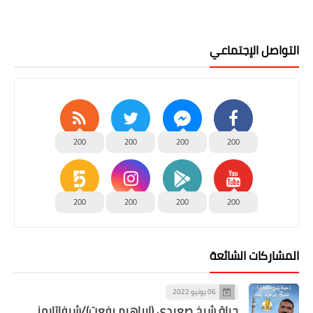
التواصل الإجتماعي
200
200
200
200
200
200
200
200
المشاركات الشائعة
06 يونيو 2022
حياة شيخ صعيدى (إبراهيم رفعت)/شيفاتايمز