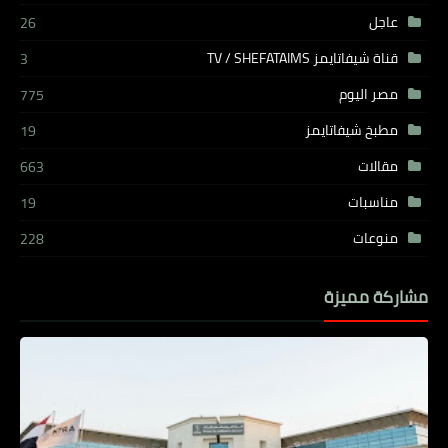
عاجل
26
قناة شيفاتايمز TV / SHEFATAIMS
3
مصر اليوم
775
مطبخ شيفاتايمز
19
مقالات
663
مناسبات
19
منوعات
228
مشاركة مميزة