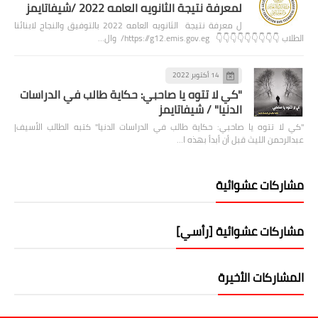
لمعرفة نتيجة الثانويه العامه 2022 /شيفاتايمز
ل معرفة نتيجة الثانويه العامه 2022 بالتوفيق والنجاح لابنائنا
الطلاب 👇👇👇👇👇👇👇👇👇 https://g12.emis.gov.eg/ وال…
14 أكتوبر 2022
"كي لا تتوه يا صاحبي: حكاية طالب في الدراسات
الدنيا" / شيفاتايمز
"كي لا تتوه يا صاحبي: حكاية طالب في الدراسات الدنيا" كتبه الطالب الأسيف|
عبدالرحمن الليث قبل أن أبدأ بهذه ا…
مشاركات عشوائية
مشاركات عشوائية [رأسي]
المشاركات الأخيرة