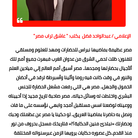
حوادث وقضايا
خدمات
الصحه والجمال
الإعلامي / عبدالواحد فضل يكتب: " عاشق تراب مصر"
فن المطبخ
مصر عظيمة بماضيها نبراس للحضارات ومهد للعلوم ومستقي
للفنون؛ ظلت تحمي الشرق من عدوان الغرب فبهرت جميع أمم تلك
مقالات
ألأجيال بحضارتها ومجدها.. مصر أسبق أمم العالم إلي ميادين العلم
والنور في وقت كانت فيه روما وأثينا وأسبرطة ترقد في أحضان
الخمول والجهل.. مصر هي التي رفعت مشعل الحضارة للجنس
البشري واختطت له وسائل حياته.. مصر صاحبة تاريخ مجيد إذا أحييناه
ووعيناه لوضعنا اسس مستقبل أمجد وابهي نؤسسه على ما فات
ونصل به حاضرنا بماضينا العريق.. لو حكينا يا مصر عن عظمتك وحبك
وحضارتك «نبتدئ منين الحكاية؟!» فتاريخك مسجل بحروف من نور
منذ القدم..كل عصوره حكايات يرويها الزمن عبرسنواته المختلفة