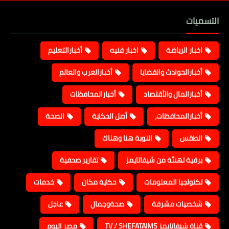
التسميات
اخبار الرياضة
اخبار فنيه
أخبارالتعليم
أخبارالحوادث والقضايا
أخبارالعرب والعالم
أخبارالمال والأقتصاد
أخبارالمحافظات
أخبارالمحافظات،
أصل الحكاية
الصحة
الطقس
النوبة هنا وهناك
برقية تهنئة من شيفاتايمز
تقارير صحفية
تكنولجيا المعلومات
حكاية مكان
خدمات
شخصيات مشرفة
صحةوجمال
عاجل
قناة شيفاتايمز TV / SHEFATAIMS
مصر اليوم