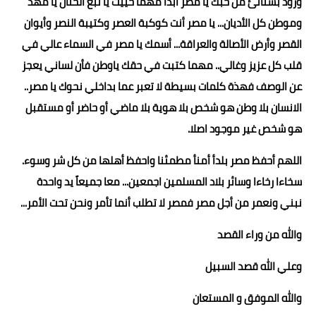
ورود بستانئ من حبك يا مصر أبداً مهما حييت يا نبع الحنان يا مهد
وموطن كل الأديان... يا مصر أنت كوكبة العصر وكتيبة النصر وأيوان
القصر وأرض الأصالة والعراقة... أسمك يا مصر في السماء عالي في
قلب كل عزيز وغالي.. مهما كتبت في حقك ياوطن فأن لساني يعجز
عن الوصف فهذة كلمات بسيطة لا تعبر عما بداخلي نحوك يا مصر..
الانسان بلا وطن هو شخص بلا هوية بلا ماضي أو حاضر أو مستقبل
هو شخص غير موجود اصلا.
اللهم أحفظ مصر بلدأ أمنأ مطمئنا واحفظ أهلها من كل شر وسوء.
سخاءا رخاءا وسائر بلاد المسلمين اجمعين... معا جميعاً يد واحدة
نبني ونعمر من أجل مصر فمصر لا تطلب أنما تأمر ونحن تحت الأمر...
والله من وراء القصد
وعلي الله قصد السبيل
والله الموفق و المستعان