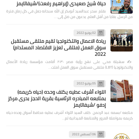
حياة شيخ صعيدى (إبراهيم رفعت)/شيفاتايمز
بقلم :سحر عبدالسيد أبوبكر إن الله سبحانه جعل في كل زمان فترة
من الرسل، بقايا من أهل العلم، يدعون من ضل إلى …
02 يونيو 2022
ريادة الاعمال والتكنولجيا تقيم ملتقى مستقبل
سوق العمل (ملتقى تعزيز الاقتصاد المستدام)
2022
✍️ سهيلة محي على نهج رؤية مصر ٢٠٣٠ أقامت مؤسسة ريادة الأعمال
والتكنولوجيا (LBT) ملتقى مستقبل سوق العمل (ملت…
05 يوليو 2022
اللواء أشرف عطيه يكلف وحده (حياه كريمه)
بمتابعه المبادره الرئاسية بقرية الحجز بحرى مركز
إدفو /شيفاتايمز
متابعه /بسمه عبد الرحمن كلف السيد اللواء أشرف عطيه محافظ أسوان وحده حياه
كريمه بمواصلة المرور والمتابعة الميدانية لم…
06 أغسطس 2022