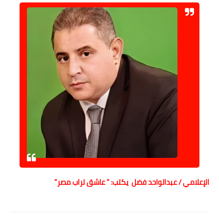
الإعلامي / عبدالواحد فضل يكتب: " عاشق تراب مصر"