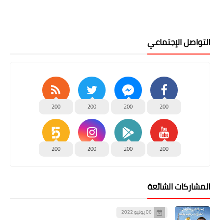
التواصل الإجتماعي
200
200
200
200
200
200
200
200
المشاركات الشائعة
06 يونيو 2022