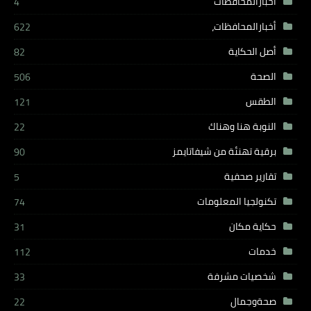
أخبارالمحافظات
4
أخبارالمحافظات،
622
أصل الحكاية
82
الصحة
506
الطقس
121
النوبة هنا وهناك
22
برقية تهنئة من شيفاتايمز
90
تقارير صحفية
5
تكنولجيا المعلومات
74
حكاية مكان
31
خدمات
112
شخصيات مشرفة
33
صحةوجمال
22