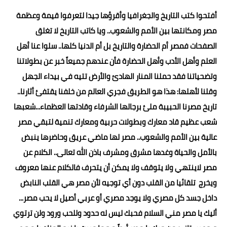
أفتحوا كتب التاريخ والجغرافيا وأقرؤها جيدا لتعرفوا قيمة وعظمة
مصر ومكانتها بين الأمم والشعوب.. ويا كاتب التاريخ لا تغلق
الصفحات فمصر أم الحضارة والتاريخ بل أم الدنيا كلها.. سلوا عنا أهل
العلم وأهل الأدب وأهل الحضارة فأن عندهم جميعاً خبر عن بطولاتنا
وتضحياتنا فقد حملنا المنار الهادئ والأرض تتيه في بيداء الجهل
وقلنا لأهلها: هذا هو الطريق فجري العالم من خلفنا يقتفئ أثارنا..
تاريخ مصرنا الحبيبة ملئ برجالها الشرفاء وقادتها العظماء...شعبها
شعب عظيم قاد معارك وبطولات حربية ومعارك تنمية لتبقي مصر
عالية بين الأمم والشعوب.. مصر لها ماضي عريق وحاضرها ينبض
بالأمل والحياة وغدها مشرق ومشرف باذن الله تعالى.. الكلام عن
مصر لاينتهي ولا يتوقف ولا يمكن أن يتحرف فالكلام عنها معروف
ويخرج تلقائيا من القلب دون أي توجيه لأن مصر هي القلب النابض
داخل جسد كل مصري ولا يوجد مصري أو عربي أصيل لا يحب مصر...
أليك يا مصر مني السلام فحبك ليس له حدود وللحب ورود ولن ترتوي