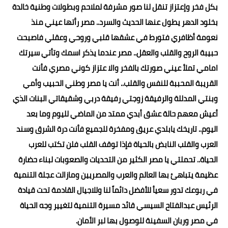
بكل فخر وإعتزاز تنقل لنا صور مشرفة لملاحم وبطولات وطنية خالدة
بخلود الدهر يطول عنها الحديث والسرد.. مصر رأتها عيني منذ
نعومة أظافري فتورط في عشقها قلبي وروحي وعقلي فاصبحت
حبيبة الروح والقلب والعقل.. مصر عندما يذكر اسمك وتأتي سيرتك
امامي تملأ عيني صورتك بالفخر والا عتزاز كوني مصري فأنت
القريبة المحببة للنفس والقلب.. أنت يا مصر وطني الحبيب وأمي
وبنتي المدللة والرفيقة زوجتي رفيقة دربي وشقيقاتي البنات الذي
أعيش معهم حالة عشق أبدي ممتد من الماضي لليوم وما بعد
اليوم.. تاريخك يابلدي عريق ومفخرة للجميع فأنت درة الشرق وسند
العرب والقلب النابض بالحياة فإذا توقف القلب فلن تكتب للعرب
الحياة.. تحملتي يا مصر الكثير من التحديات والصعوبات لبناء حضارة
عظيمة يتباهئ بها العالم والعرب والمصريين ومازالت عجلة التنمية
في ربوعك تدور سعيأ للأفضل دائماً لنا وللاجيال القادمة تحت قيادة
الرئيس عبدالفتاح السيسي قائد مسيرة التنمية لتغيير وجه الحياة
في مصر وربان السفينة للوصول بها لبر الأمان.