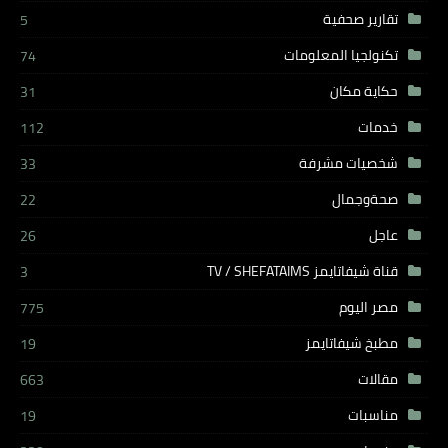
تقارير صحفية
5
تكنولجيا المعلومات
74
حكاية مكان
31
خدمات
112
شخصيات مشرفة
33
صحةوجمال
22
عاجل
26
قناة شيفاتايمز TV / SHEFATAIMS
3
مصر اليوم
775
مطبخ شيفاتايمز
19
مقالات
663
مناسبات
19