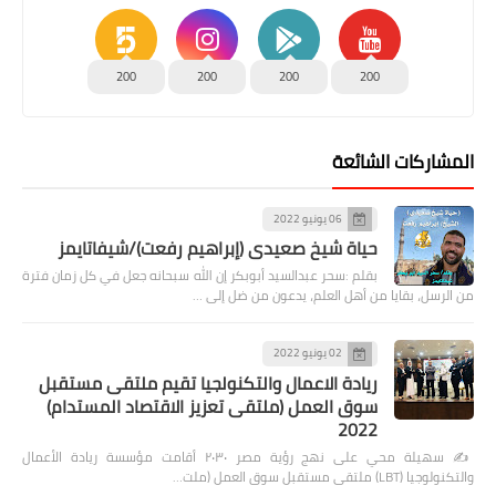
200
200
200
200
المشاركات الشائعة
06 يونيو 2022
حياة شيخ صعيدى (إبراهيم رفعت)/شيفاتايمز
بقلم :سحر عبدالسيد أبوبكر إن الله سبحانه جعل في كل زمان فترة
من الرسل، بقايا من أهل العلم، يدعون من ضل إلى …
02 يونيو 2022
ريادة الاعمال والتكنولجيا تقيم ملتقى مستقبل
سوق العمل (ملتقى تعزيز الاقتصاد المستدام)
2022
✍️ سهيلة محي على نهج رؤية مصر ٢٠٣٠ أقامت مؤسسة ريادة الأعمال
والتكنولوجيا (LBT) ملتقى مستقبل سوق العمل (ملت…