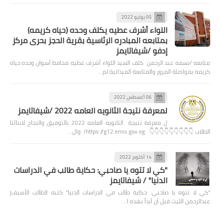
05 يوليو 2022
اللواء أشرف عطيه يكلف وحده (حياه كريمه)
بمتابعه المبادره الرئاسية بقرية الحجز بحرى مركز
إدفو /شيفاتايمز
متابعه /بسمه عبد الرحمن كلف السيد اللواء أشرف عطيه محافظ أسوان وحده حياه
كريمه بمواصلة المرور والمتابعة الميدانية لم…
06 أغسطس 2022
لمعرفة نتيجة الثانويه العامه 2022 /شيفاتايمز
ل معرفة نتيجة الثانويه العامه 2022 بالتوفيق والنجاح لابنائنا
الطلاب 👇👇👇👇👇👇👇👇👇 https://g12.emis.gov.eg/ وال…
14 أكتوبر 2022
"كي لا تتوه يا صاحبي: حكاية طالب في الدراسات
الدنيا" / شيفاتايمز
"كي لا تتوه يا صاحبي: حكاية طالب في الدراسات الدنيا" كتبه الطالب الأسيف|
عبدالرحمن الليث قبل أن أبدأ بهذه ا…