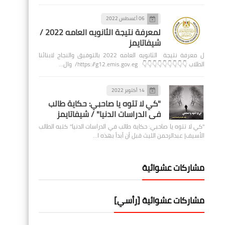
06 أغسطس 2022
لمعرفة نتيجة الثانويه العامه 2022 /
شيفاتايمز
ل معرفة نتيجة الثانويه العامه 2022 بالتوفيق والنجاح لابنائنا
الطلاب 👇👇👇👇👇👇👇👇👇 https://g12.emis.gov.eg/ وال…
14 أكتوبر 2022
"كي لا تتوه يا صاحبي: حكاية طالب
في الدراسات الدنيا" / شيفاتايمز
"كي لا تتوه يا صاحبي: حكاية طالب في الدراسات الدنيا" كتبه الطالب
الأسيف| عبدالرحمن الليث قبل أن أبدأ بهذه ا…
مشاركات عشوائية
مشاركات عشوائية [رأسي]