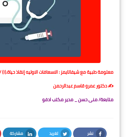
معلومة طبية مع شيفاتايمز : الاسعافات الاوليه إنقاذ حياة.(١) / شيفاتايمز
✍️ دكتور عمرو قاسم عبدالرحمن
متابعة/ منى حسن _ مدير مكتب
ادفو
نشر
تغريد
مشاركة