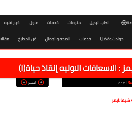
اصة
الطب البديل
منوعات
خدمات
عاجل
اخبار فنيه
حوادث وقضايا
خدمات
الصحه والجمال
فن المطبخ
مقالا
 الاسعافات الاوليه إنقاذ حياة(١)
الحجم
الصحة