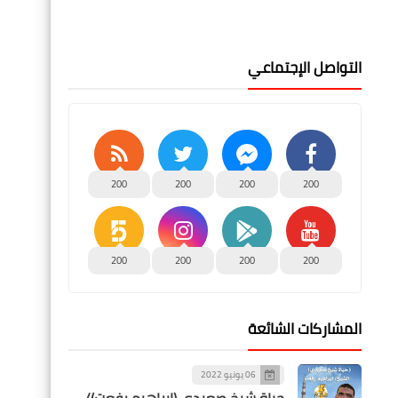
التواصل الإجتماعي
200
200
200
200
200
200
200
200
المشاركات الشائعة
06 يونيو 2022