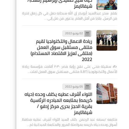
حياة شيخ صعيدى (إبراهيم رفعت)/
شيفاتايمز
بقلم :سحر عبدالسيد أبوبكر إن الله سبحانه جعل في كل زمان فترة
من الرسل، بقايا من أهل العلم، يدعون من ضل إلى …
02 يونيو 2022
ريادة الاعمال والتكنولجيا تقيم
ملتقى مستقبل سوق العمل
(ملتقى تعزيز الاقتصاد المستدام)
2022
✍️ سهيلة محي على نهج رؤية مصر ٢٠٣٠ أقامت مؤسسة ريادة
الأعمال والتكنولوجيا (LBT) ملتقى مستقبل سوق العمل (ملت…
05 يوليو 2022
اللواء أشرف عطيه يكلف وحده (حياه
كريمه) بمتابعه المبادره الرئاسية
بقرية الحجز بحرى مركز إدفو /
شيفاتايمز
متابعه /بسمه عبد الرحمن كلف السيد اللواء أشرف عطيه محافظ
أسوان وحده حياه كريمه بمواصلة المرور والمتابعة الميدانية لم…