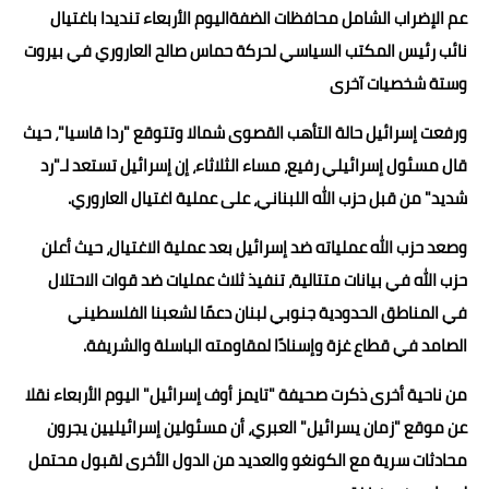
عم الإضراب الشامل محافظات الضفةاليوم الأربعاء تنديدا باغتيال
حوادث وقضايا
نائب رئيس المكتب السياسي لحركة حماس صالح العاروري في بيروت
خدمات
وستة شخصيات آخرى
الصحه والجمال
ورفعت إسرائيل حالة التأهب القصوى شمالا وتتوقع "ردا قاسيا"، حيث
قال مسئول إسرائيلي رفيع، مساء الثلاثاء، إن إسرائيل تستعد لـ"رد
فن المطبخ
شديد" من قبل حزب الله اللبناني، على عملية اغتيال العاروري.
مقالات
وصعد حزب الله عملياته ضد إسرائيل بعد عملية الاغتيال، حيث أعلن
حزب الله في بيانات متتالية، تنفيذ ثلاث عمليات ضد قوات الاحتلال
في المناطق الحدودية جنوبي لبنان دعمًا لشعبنا الفلسطيني
الصامد في قطاع غزة وإسنادًا لمقاومته الباسلة ‏والشريفة.
من ناحية أخرى ذكرت صحيفة "تايمز أوف إسرائيل" اليوم الأربعاء نقلا
عن موقع "زمان يسرائيل" العبري، أن مسئولين إسرائيليين يجرون
محادثات سرية مع الكونغو والعديد من الدول الأخرى لقبول محتمل