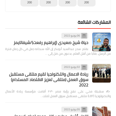
200
200
200
200
المشاركات الشائعة
06 يونيو 2022
حياة شيخ صعيدى (إبراهيم رفعت)/شيفاتايمز
بقلم :سحر عبدالسيد أبوبكر إن الله سبحانه جعل في كل زمان فترة
من الرسل، بقايا من أهل العلم، يدعون من ضل إلى …
02 يونيو 2022
ريادة الاعمال والتكنولجيا تقيم ملتقى مستقبل
سوق العمل (ملتقى تعزيز الاقتصاد المستدام)
2022
✍️ سهيلة محي على نهج رؤية مصر ٢٠٣٠ أقامت مؤسسة ريادة الأعمال
والتكنولوجيا (LBT) ملتقى مستقبل سوق العمل (ملت…
05 يوليو 2022