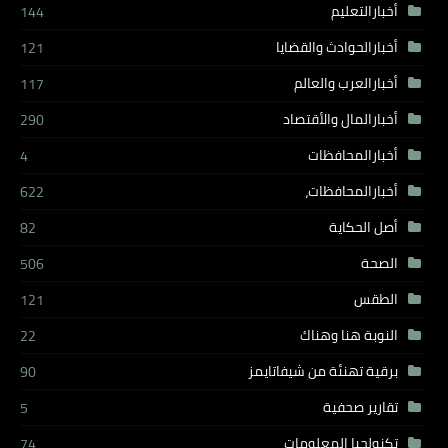
أخبارالتعليم
144
أخبارالحوادث والقضايا
121
أخبارالعرب والعالم
117
أخبارالمال والأقتصاد
290
أخبارالمحافظات
4
أخبارالمحافظات،
622
أصل الحكاية
82
الصحة
506
الطقس
121
النوبة هنا وهناك
22
برقية تهنئة من شيفاتايمز
90
تقارير صحفية
5
تكنولجيا المعلومات
74