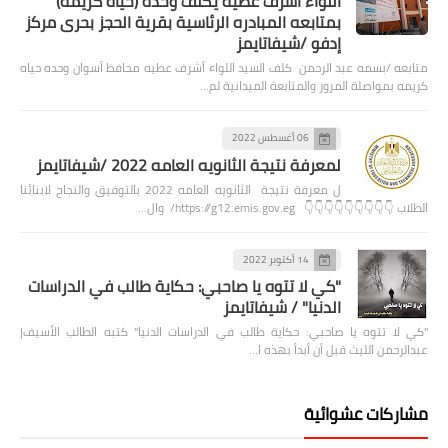
اللواء أشرف عطيه يكلف وحده (حياه كريمه)
بمتابعه المبادره الرئاسية بقرية الحجز بحرى مركز
إدفو /شيفاتايمز
متابعه /بسمه عبد الرحمن كلف السيد اللواء أشرف عطيه محافظ أسوان وحده حياه
كريمه بمواصلة المرور والمتابعة الميدانية لم…
06 أغسطس 2022
لمعرفة نتيجة الثانويه العامه 2022 /شيفاتايمز
ل معرفة نتيجة الثانويه العامه 2022 بالتوفيق والنجاح لابنائنا
الطلاب 👇👇👇👇👇👇👇👇👇 https://g12.emis.gov.eg/ وال…
14 أكتوبر 2022
"كي لا تتوه يا صاحبي: حكاية طالب في الدراسات
الدنيا" / شيفاتايمز
"كي لا تتوه يا صاحبي: حكاية طالب في الدراسات الدنيا" كتبه الطالب الأسيف|
عبدالرحمن الليث قبل أن أبدأ بهذه ا…
مشاركات عشوائية