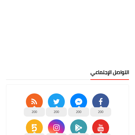
التواصل الإجتماعي
200
200
200
200