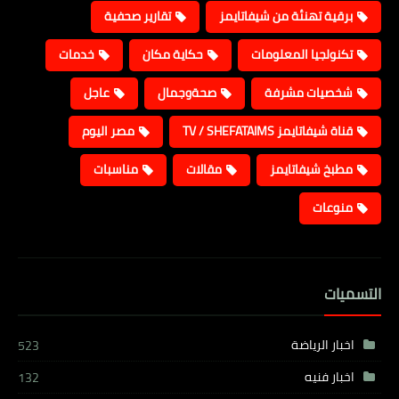
برقية تهنئة من شيفاتايمز
تقارير صحفية
تكنولجيا المعلومات
حكاية مكان
خدمات
شخصيات مشرفة
صحةوجمال
عاجل
قناة شيفاتايمز TV / SHEFATAIMS
مصر اليوم
مطبخ شيفاتايمز
مقالات
مناسبات
منوعات
التسميات
اخبار الرياضة
523
اخبار فنيه
132