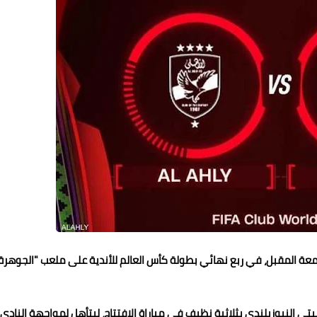
عة المقبل، في ربع نهائي بطولة كأس العالم للأندية على ملعب "الجوهرة"
ي النيوزيلندي بثلاثية نظيف في مباراة الافتتاح، ليتأهل لمواجهة النادي