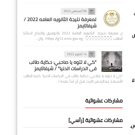
ى
06 أغسطس 2022
لمعرفة نتيجة الثانويه العامه 2022 /
شيفاتايمز
ل معرفة نتيجة الثانويه العامه 2022 بالتوفيق والنجاح لابنائنا
ض
الطلاب 👇👇👇👇👇👇👇👇👇 https://g12.emis.gov.eg/ وال…
14 أكتوبر 2022
"كي لا تتوه يا صاحبي: حكاية طالب
في الدراسات الدنيا" / شيفاتايمز
"كي لا تتوه يا صاحبي: حكاية طالب في الدراسات الدنيا" كتبه الطالب
ا
الأسيف| عبدالرحمن الليث قبل أن أبدأ بهذه ا…
مشاركات عشوائية
مشاركات عشوائية [رأسي]
س،