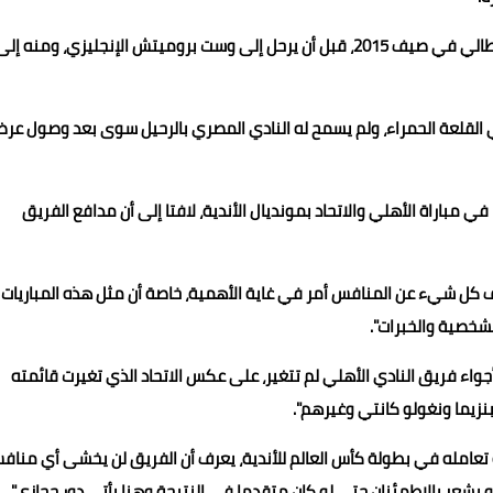
انتقل أحمد حجازي إلى صفوف الأهلي قادما من فيورنتينا الإيطالي في صيف 2015، قبل أن يرحل إلى وست بروميتش الإنجليزي، ومنه إل
 القلعة الحمراء، ولم يسمح له النادي المصري بالرحيل سوى بعد وصول عر
في مباراة الأهلي والاتحاد بمونديال الأندية، لافتا إلى أن مدافع الفريق
 كل شيء عن المنافس أمر في غاية الأهمية، خاصة أن مثل هذه المباريات ل
لشخصية والخبرات".
أجواء فريق النادي الأهلي لم تتغير، على عكس الاتحاد الذي تغيرت قائمته
نزيما ونغولو كانتي وغيرهم".
 تعامله في بطولة كأس العالم للأندية، يعرف أن الفريق لن يخشى أي مناف
 أو يشعر بالاطمئنان حتى لو كان متقدما في النتيجة وهنا يأتي دور حجازي".