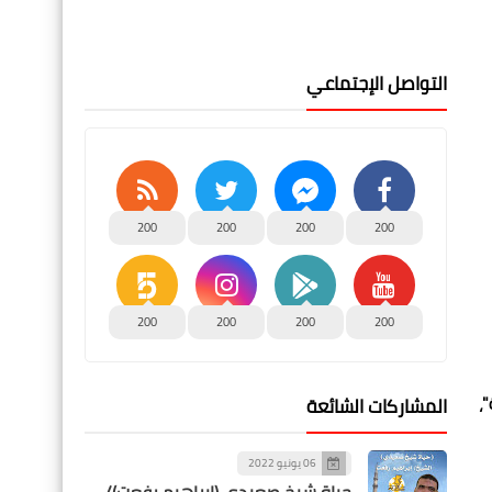
التواصل الإجتماعي
200
200
200
200
200
200
200
200
،
المشاركات الشائعة
06 يونيو 2022