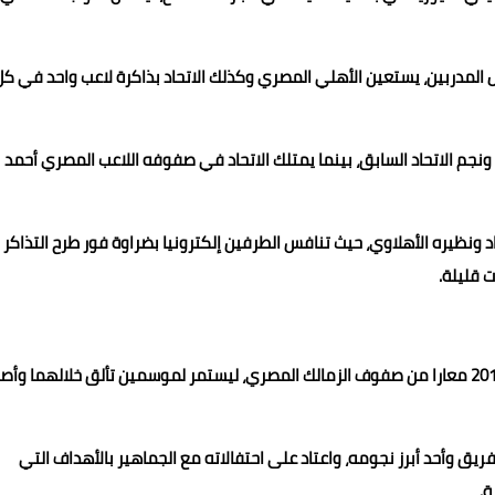
ال المدربين، يستعين الأهلي المصري وكذلك الاتحاد بذاكرة لاعب واحد في كل
م الاتحاد السابق، بينما يمتلك الاتحاد في صفوفه اللاعب المصري أحمد
 ونظيره الأهلاوي، حيث تنافس الطرفين إلكترونيا بضراوة فور طرح التذاكر
 قليلة.
انتقل محمود كهربا إلى صفوف الاتحاد السعودي في صيف 2016 معارا من صفوف الزمالك المصري، ليستمر لموسمين تألق خلالهما و
 وأحد أبرز نجومه، واعتاد على احتفالاته مع الجماهير بالأهداف التي
ة.