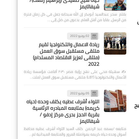
حياة شيخ صعيدى (إبراهيم رفعت)/
شيفاتايمز
بقلم :سحر عبدالسيد أبوبكر إن الله سبحانه جعل في كل زمان فترة
من الرسل، بقايا من أهل العلم، يدعون من ضل إلى …
02 يونيو 2022
ريادة الاعمال والتكنولجيا تقيم
ملتقى مستقبل سوق العمل
(ملتقى تعزيز الاقتصاد المستدام)
2022
✍️ سهيلة محي على نهج رؤية مصر ٢٠٣٠ أقامت مؤسسة ريادة
الأعمال والتكنولوجيا (LBT) ملتقى مستقبل سوق العمل (ملت…
05 يوليو 2022
اللواء أشرف عطيه يكلف وحده (حياه
أصبح
كريمه) بمتابعه المبادره الرئاسية
بقرية الحجز بحرى مركز إدفو /
شيفاتايمز
متابعه /بسمه عبد الرحمن كلف السيد اللواء أشرف عطيه محافظ
أسوان وحده حياه كريمه بمواصلة المرور والمتابعة الميدانية لم…