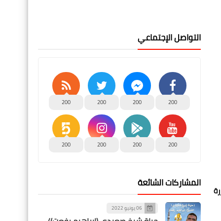
التواصل الإجتماعي
200
200
200
200
200
200
200
200
المشاركات الشائعة
رة
06 يونيو 2022