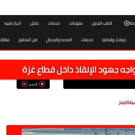
اصة
الطب البديل
منوعات
خدمات
عاجل
اخبار فنيه
حوادث وقضايا
خدمات
الصحه والجمال
فن المطبخ
مقالا
اجه جهود الإنقاذ داخل قطاع غزة
الحجم
يفاتايمز