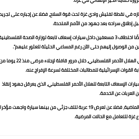
رة حماية الحيز الإنساني في غزة.
ازه في نقطة تفتيش وادي غزة تحت قوة السلاح، فضلا عن إجباره على تجريد
بل إطلاق سراحه بعد جهود من الأمم المتحدة.
يسترسل المتحدث باسم الهلال الأحمر"الفترة الأخيرة شهدت أيضًا اختطاف 3 مسعفين داخل سيارات إسعاف تابعة لوزارة الصحة الفلسطيني
ن من الوصول إليهم حتى الآن رغم المساعي الحثيثة للعثور عليهم".
ويُشير إلى القبض على مدير إسعاف خان يونس، الذي يعمل في الهلال الأحمر الفلسطيني، خلال مرور قافلة لإجلاء مرضى منذ 22 يوم
لقوات الإسرائيلية للمطالبات المختلفة لسرعة الإفراج عنه.
ارات الإسعاف التابعة للهلال الأحمر الفلسطيني، الذي يعرقل جهود إنقاذ
 العربات عن الخدمة.
وينوه حنجل إلى أن 12 سيارة إسعاف دُمرت بالكامل خلال الأيام الماضية، فضلا عن تعرض 19 عربة لتلف جزئي من بينها سيارة واجهت مؤخرا
ع غزة للتعامل مع الحالات المرضية.