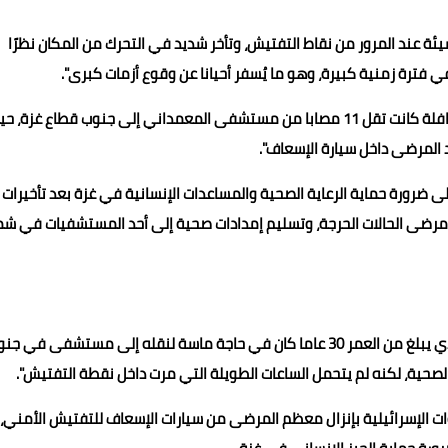
ة عند المرور من نقاط التفتيش، وتأخر شديد في التحرك من المكان نظرًا
ي فترة زمنية كبيرة، وهو ما يُسفر أحيانا عن وقوع أزمات كبرى".
ويضيف حنجل: "حدثت كارثة خلال الساعات الأخيرة عقب إيقاف قافلة كانت تقل 11 مصابا من مستشفى المعمداني إلى جنوب قطاع غزة،
ى ضرورة حماية الرعاية الصحية والمساعدات الإنسانية في غزة بعد تأخيرات
ل مرضى الحالات الحرجة، وتسليم إمدادات صحية إلى أحد المستشفيات في شم
ويؤكد المتحدث باسم الهلال الأحمر الفلسطيني أن المريض الذي يبلغ من العمر 30 عاما كان في حاجة ماسة لنقله إلى مستشفى في 
 الصحية، لكنه لم يتحمل الساعات الطويلة التي مرت داخل نقطة التفتيش".
ت الإسرائيلية بإنزال معظم المرضى من سيارات الإسعاف للتفتيش الأمني،