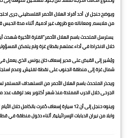
وخضوع الحالات الحرجة لتفقد من جنود مسلحين، منوهة إلى ضرو
ويوضح حنجل ان أحد أفراد الهلال الأحمر الفلسطيني جرى احتج
من ملابسه، ومعاناته مع ظروف غير آدمية، أثناء مدة الحبس ق
خلال الانخراط في أداء عملهم بقطاع غزة ولم يتمكن المسؤولي
شمال غزة إلى منطقة الجنوب على نقطة تفتيش، وعدم استجابة ا
ويحذر المتحدث باسم الهلال الأحمر من الاستهداف المستمر لسي
الجرحى خلال الحرب الممتدة منذ شهر أكتوبر بعد توقف عدد من
وابلا من نيران الدبابات الإسرائيلية، أثناء دخول منطقة في قطا