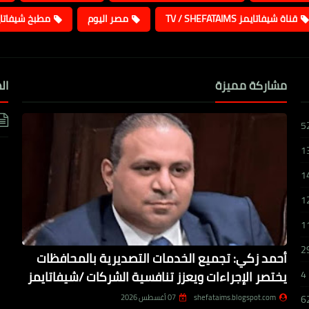
قناة شيفاتايمز TV / SHEFATAIMS
مصر اليوم
مطبخ شيفاتا
مشاركة مميزة
ال
5
1
1
1
1
2
أحمد زكي: تجميع الخدمات التصديرية بالمحافظات
يختصر الإجراءات ويعزز تنافسية الشركات /شيفاتايمز
4
shefataims.blogspot.com
07 أغسطس 2026
6