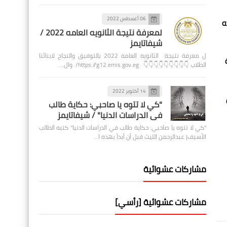
06 أغسطس 2022
ه
لمعرفة نتيجة الثانويه العامه 2022 /
شيفاتايمز
ل معرفة نتيجة الثانويه العامه 2022 بالتوفيق والنجاح لابنائنا
ة
الطلاب 👇👇👇👇👇👇👇👇👇 https://g12.emis.gov.eg/ وال…
14 أكتوبر 2022
ا من
"كي لا تتوه يا صاحبي: حكاية طالب
في الدراسات الدنيا" / شيفاتايمز
"كي لا تتوه يا صاحبي: حكاية طالب في الدراسات الدنيا" كتبه الطالب
الأسيف| عبدالرحمن الليث قبل أن أبدأ بهذه ا…
مشاركات عشوائية
مشاركات عشوائية [رأسي]