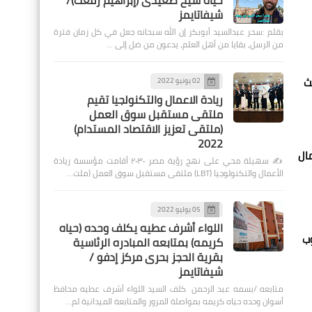
حياة شيخ صعيدى (إبراهيم رفعت)/
شيفاتايمز
بقلم :سحر عبدالسيد أبوبكر إن الله سبحانه جعل في كل زمان فترة
من الرسل، بقايا من أهل العلم، يدعون من ضل إلى …
 حيث
02 يونيو 2022
ريادة الاعمال والتكنولجيا تقيم
ملتقى مستقبل سوق العمل
(ملتقى تعزيز الاقتصاد المستدام)
2022
ال
✍️ سهيلة محي على نهج رؤية مصر ٢٠٣٠ أقامت مؤسسة ريادة
الأعمال والتكنولوجيا (LBT) ملتقى مستقبل سوق العمل (ملت…
05 يوليو 2022
اللواء أشرف عطيه يكلف وحده (حياه
جنوب
كريمه) بمتابعه المبادره الرئاسية
بقرية الحجز بحرى مركز إدفو /
شيفاتايمز
متابعه /بسمه عبد الرحمن كلف السيد اللواء أشرف عطيه محافظ
أسوان وحده حياه كريمه بمواصلة المرور والمتابعة الميدانية لم…