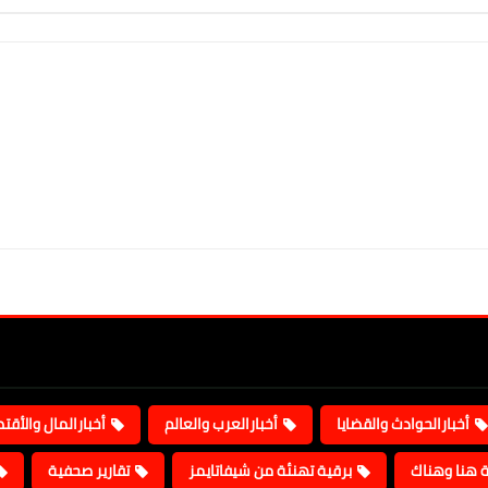
أخبارالحوادث والقضايا
أخبارالعرب والعالم
أخبارالمال والأقت
ة هنا وهناك
برقية تهنئة من شيفاتايمز
تقارير صحفية