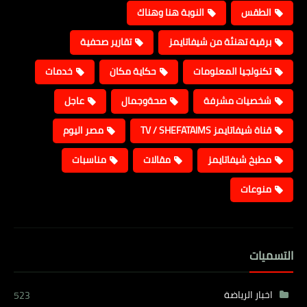
الطقس
النوبة هنا وهناك
برقية تهنئة من شيفاتايمز
تقارير صحفية
تكنولجيا المعلومات
حكاية مكان
خدمات
شخصيات مشرفة
صحةوجمال
عاجل
قناة شيفاتايمز TV / SHEFATAIMS
مصر اليوم
مطبخ شيفاتايمز
مقالات
مناسبات
منوعات
التسميات
اخبار الرياضة
523