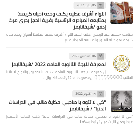
05 يوليو 2022
اللواء أشرف عطيه يكلف وحده (حياه كريمه)
بمتابعه المبادره الرئاسية بقرية الحجز بحرى مركز
إدفو /شيفاتايمز
متابعه /بسمه عبد الرحمن كلف السيد اللواء أشرف عطيه محافظ أسوان وحده حياه
كريمه بمواصلة المرور والمتابعة الميدانية لم…
06 أغسطس 2022
لمعرفة نتيجة الثانويه العامه 2022 /شيفاتايمز
ل معرفة نتيجة الثانويه العامه 2022 بالتوفيق والنجاح لابنائنا
الطلاب 👇👇👇👇👇👇👇👇👇 https://g12.emis.gov.eg/ وال…
14 أكتوبر 2022
"كي لا تتوه يا صاحبي: حكاية طالب في الدراسات
الدنيا" / شيفاتايمز
"كي لا تتوه يا صاحبي: حكاية طالب في الدراسات الدنيا" كتبه الطالب الأسيف|
عبدالرحمن الليث قبل أن أبدأ بهذه ا…