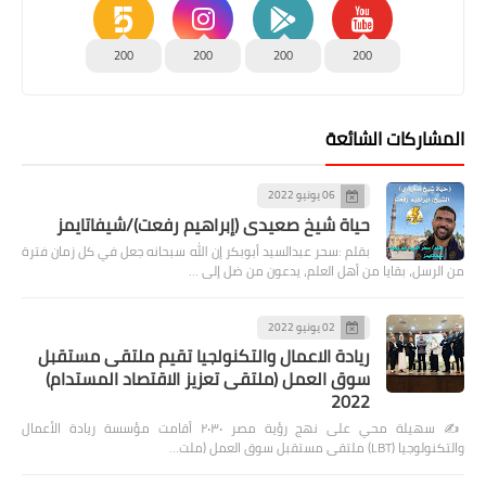
200
200
200
200
المشاركات الشائعة
06 يونيو 2022
حياة شيخ صعيدى (إبراهيم رفعت)/شيفاتايمز
بقلم :سحر عبدالسيد أبوبكر إن الله سبحانه جعل في كل زمان فترة
من الرسل، بقايا من أهل العلم، يدعون من ضل إلى …
02 يونيو 2022
ريادة الاعمال والتكنولجيا تقيم ملتقى مستقبل
سوق العمل (ملتقى تعزيز الاقتصاد المستدام)
2022
✍️ سهيلة محي على نهج رؤية مصر ٢٠٣٠ أقامت مؤسسة ريادة الأعمال
والتكنولوجيا (LBT) ملتقى مستقبل سوق العمل (ملت…