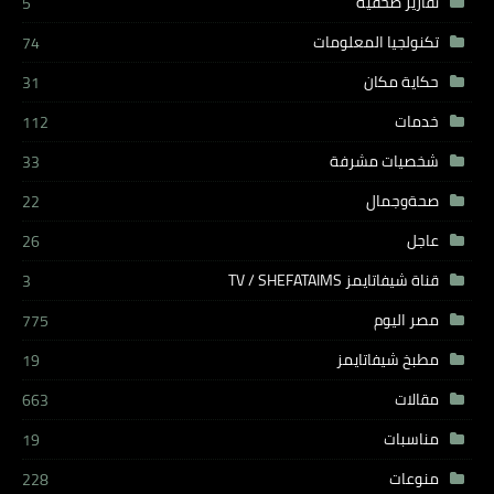
تقارير صحفية
5
تكنولجيا المعلومات
74
حكاية مكان
31
خدمات
112
شخصيات مشرفة
33
صحةوجمال
22
عاجل
26
قناة شيفاتايمز TV / SHEFATAIMS
3
مصر اليوم
775
مطبخ شيفاتايمز
19
مقالات
663
مناسبات
19
منوعات
228