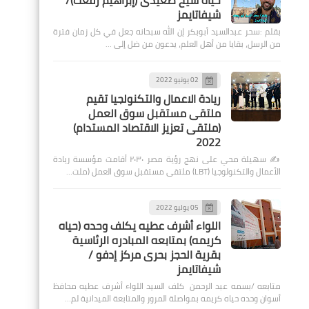
حياة شيخ صعيدى (إبراهيم رفعت)/
شيفاتايمز
بقلم :سحر عبدالسيد أبوبكر إن الله سبحانه جعل في كل زمان فترة
من الرسل، بقايا من أهل العلم، يدعون من ضل إلى …
02 يونيو 2022
ريادة الاعمال والتكنولجيا تقيم
ملتقى مستقبل سوق العمل
(ملتقى تعزيز الاقتصاد المستدام)
2022
✍️ سهيلة محي على نهج رؤية مصر ٢٠٣٠ أقامت مؤسسة ريادة
الأعمال والتكنولوجيا (LBT) ملتقى مستقبل سوق العمل (ملت…
05 يوليو 2022
اللواء أشرف عطيه يكلف وحده (حياه
كريمه) بمتابعه المبادره الرئاسية
بقرية الحجز بحرى مركز إدفو /
شيفاتايمز
متابعه /بسمه عبد الرحمن كلف السيد اللواء أشرف عطيه محافظ
أسوان وحده حياه كريمه بمواصلة المرور والمتابعة الميدانية لم…