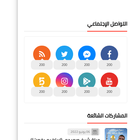
التواصل الإجتماعي
200
200
200
200
200
200
200
200
المشاركات الشائعة
06 يونيو 2022