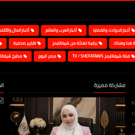
أخبارالحوادث والقضايا
أخبارالعرب والعالم
أخبارالمال والأقت
ة هنا وهناك
برقية تهنئة من شيفاتايمز
تقارير صحفية
قناة شيفاتايمز TV / SHEFATAIMS
مصر اليوم
مطبخ شيفاتا
مشاركة مميزة
ال
5
1
1