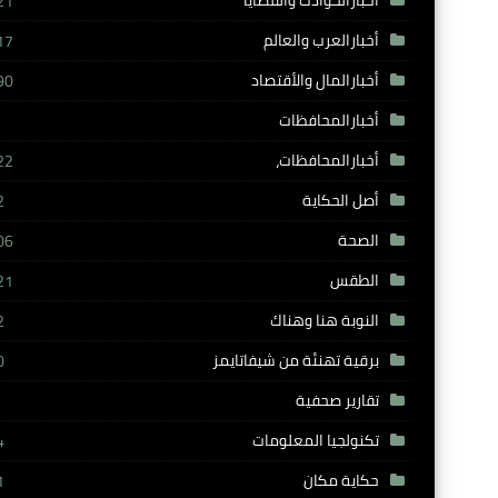
أخبارالحوادث والقضايا
21
أخبارالعرب والعالم
17
أخبارالمال والأقتصاد
90
أخبارالمحافظات
أخبارالمحافظات،
22
أصل الحكاية
2
الصحة
06
الطقس
21
النوبة هنا وهناك
2
برقية تهنئة من شيفاتايمز
0
تقارير صحفية
تكنولجيا المعلومات
4
حكاية مكان
1