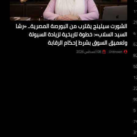
1
1
2
الشورت سيلينج يقترب من البورصة المصرية.. «رشا
السيد السلاب»: خطوة تاريخية لزيادة السيولة
4
وتعميق السوق بشرط إحكام الرقابة
6
Unknown
08 أغسطس 2026
8
5
1
2
9
5
7
3