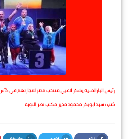
رئيس البارالمبية يشكر لاعبي منتخب مصر لانجازتهم في كأس ال
كتب : سيد ابوبكر محمود مدير مكتب نصر النوب
ة
نشر
تغريد
مشاركة