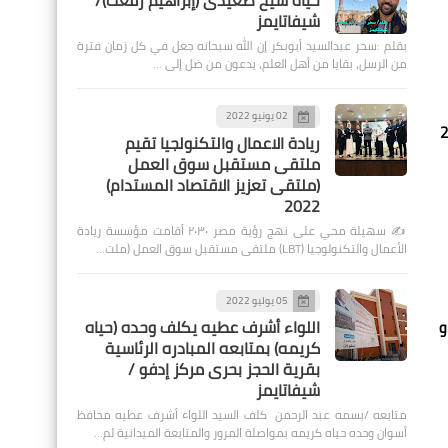
حياة شيخ صعيدى (إبراهيم رفعت)/
شيفاتايمز
بقلم :سحر عبدالسيد أبوبكر إن الله سبحانه جعل في كل زمان فترة
من الرسل، بقايا من أهل العلم، يدعون من ضل إلى …
02 يونيو 2022
 الألعاب البارالمبية باريس 2024
ريادة الاعمال والتكنولجيا تقيم
ملتقى مستقبل سوق العمل
(ملتقى تعزيز الاقتصاد المستدام)
2022
✍️ سهيلة محي على نهج رؤية مصر ٢٠٣٠ أقامت مؤسسة ريادة
الأعمال والتكنولوجيا (LBT) ملتقى مستقبل سوق العمل (ملت…
05 يوليو 2022
اللواء أشرف عطيه يكلف وحده (حياه
 و
كريمه) بمتابعه المبادره الرئاسية
بقرية الحجز بحرى مركز إدفو /
شيفاتايمز
متابعه /بسمه عبد الرحمن كلف السيد اللواء أشرف عطيه محافظ
أسوان وحده حياه كريمه بمواصلة المرور والمتابعة الميدانية لم…