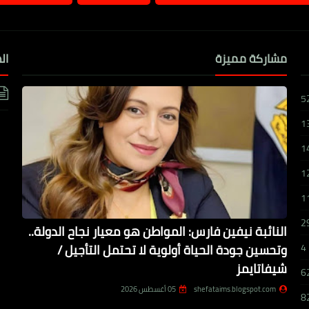
مشاركة مميزة
ال
5
1
1
1
1
2
النائبة نيفين فارس: المواطن هو معيار نجاح الدولة..
وتحسين جودة الحياة أولوية لا تحتمل التأجيل /
4
شيفاتايمز
6
shefataims.blogspot.com
05 أغسطس 2026
8