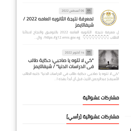
06 أغسطس 2022
لمعرفة نتيجة الثانويه العامه 2022 /
شيفاتايمز
ل معرفة نتيجة الثانويه العامه 2022 بالتوفيق والنجاح لابنائنا
الطلاب 👇👇👇👇👇👇👇👇👇 https://g12.emis.gov.eg/ وال…
14 أكتوبر 2022
"كي لا تتوه يا صاحبي: حكاية طالب
في الدراسات الدنيا" / شيفاتايمز
"كي لا تتوه يا صاحبي: حكاية طالب في الدراسات الدنيا" كتبه الطالب
الأسيف| عبدالرحمن الليث قبل أن أبدأ بهذه ا…
مشاركات عشوائية
مشاركات عشوائية [رأسي]