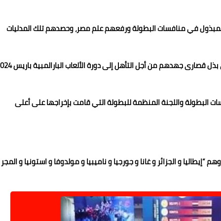
لمبذول في منافسات البطولة ورفعهم علم مصر، وحصدهم تلك المدليات
وطلب الدكتور حسام الدين مصطفى من اللاعبين الاستمرار في بذل قصارى جهدهم من أجل التأهل إلى دورة
ت البطولة واللجنة المنظمة للبطولة التي قامت بإخراجها على أعلى
نافسات البطولة 70 لاعب ولاعبة يمثلون 12 دولة وهم “إيطاليا و الجزائر و غانا و جورجيا و ناميبيا و مولدوفا و استونيا و المجر