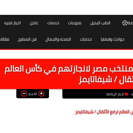
اصة
الطب البديل
منوعات
خدمات
عاجل
اخبار فنيه
حوادث وقضايا
خدمات
الصحه والجمال
فن المطبخ
مقالا
 منتخب مصر لانجازتهم في كأس العالم
ثقال / شيفاتايمز
الحجم
اخبار الرياضة
لعالم لرفع الأثقال / شيفاتايمز