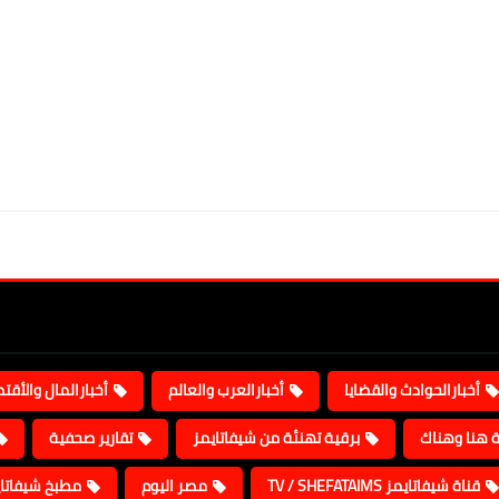
أخبارالحوادث والقضايا
أخبارالعرب والعالم
أخبارالمال والأقت
ة هنا وهناك
برقية تهنئة من شيفاتايمز
تقارير صحفية
قناة شيفاتايمز TV / SHEFATAIMS
مصر اليوم
مطبخ شيفاتا