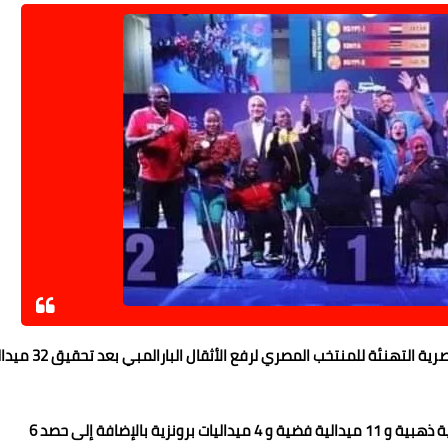
قدم الدكتور حسام الدين مصطفى رئيس اللجنة البارالمبية المصرية التهنئة للمنتخب المصر
في بطولة كأس العالم التي أقيمت في مصر. بواقع 11 ميدالية ذهبية و 11 ميدالية فضية و 4 ميداليات برونزية بالإضافة إلى حصد 6