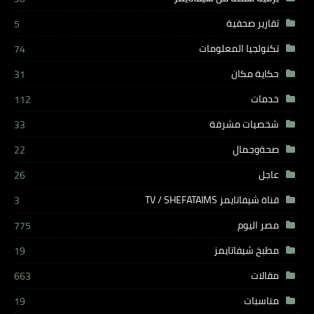
تقارير صحفية
5
تكنولجيا المعلومات
74
حكاية مكان
31
خدمات
112
شخصيات مشرفة
33
صحةوجمال
22
عاجل
26
قناة شيفاتايمز TV / SHEFATAIMS
3
مصر اليوم
775
مطبخ شيفاتايمز
19
مقالات
663
مناسبات
19