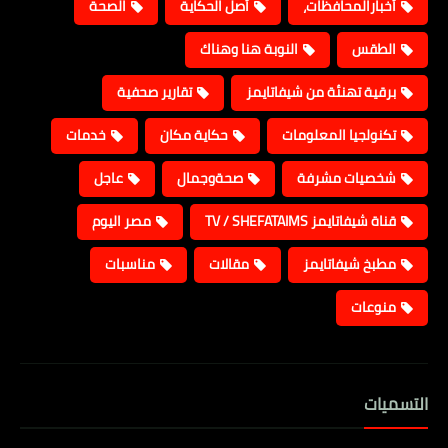
أخبارالمحافظات،
أصل الحكاية
الصحة
الطقس
النوبة هنا وهناك
برقية تهنئة من شيفاتايمز
تقارير صحفية
تكنولجيا المعلومات
حكاية مكان
خدمات
شخصيات مشرفة
صحةوجمال
عاجل
قناة شيفاتايمز TV / SHEFATAIMS
مصر اليوم
مطبخ شيفاتايمز
مقالات
مناسبات
منوعات
التسميات