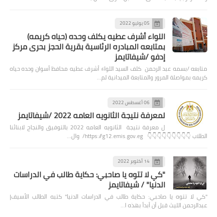
05 يوليو 2022
اللواء أشرف عطيه يكلف وحده (حياه كريمه)
بمتابعه المبادره الرئاسية بقرية الحجز بحرى مركز
إدفو /شيفاتايمز
متابعه /بسمه عبد الرحمن كلف السيد اللواء أشرف عطيه محافظ أسوان وحده حياه
كريمه بمواصلة المرور والمتابعة الميدانية لم…
06 أغسطس 2022
لمعرفة نتيجة الثانويه العامه 2022 /شيفاتايمز
ل معرفة نتيجة الثانويه العامه 2022 بالتوفيق والنجاح لابنائنا
الطلاب 👇👇👇👇👇👇👇👇👇 https://g12.emis.gov.eg/ وال…
14 أكتوبر 2022
"كي لا تتوه يا صاحبي: حكاية طالب في الدراسات
الدنيا" / شيفاتايمز
"كي لا تتوه يا صاحبي: حكاية طالب في الدراسات الدنيا" كتبه الطالب الأسيف|
عبدالرحمن الليث قبل أن أبدأ بهذه ا…