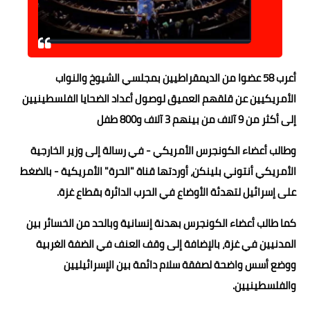
حوادث وقضايا
خدمات
أعرب 58 عضوا من الديمقراطيين بمجلسي الشيوخ والنواب
الصحه والجمال
الأمريكيين عن قلقهم العميق لوصول أعداد الضحايا الفلسطينيين
فن المطبخ
إلى أكثر من 9 آلاف من بينهم 3 آلاف و800 طفل
مقالات
وطالب أعضاء الكونجرس الأمريكي - في رسالة إلى وزير الخارجية
الأمريكي أنتوني بلينكن، أوردتها قناة "الحرة" الأمريكية - بالضغط
على إسرائيل لتهدئة الأوضاع في الحرب الدائرة بقطاع غزة.
كما طالب أعضاء الكونجرس بهدنة إنسانية وبالحد من الخسائر بين
المدنيين في غزة، بالإضافة إلى وقف العنف في الضفة الغربية
ووضع أسس واضحة لصفقة سلام دائمة بين الإسرائيليين
والفلسطينيين.