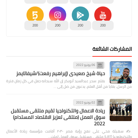
200
200
200
200
المشاركات الشائعة
06 يونيو 2022
حياة شيخ صعيدى (إبراهيم رفعت)/شيفاتايمز
بقلم :سحر عبدالسيد أبوبكر إن الله سبحانه جعل في كل زمان فترة
من الرسل، بقايا من أهل العلم، يدعون من ضل إلى …
02 يونيو 2022
ريادة الاعمال والتكنولجيا تقيم ملتقى مستقبل
سوق العمل (ملتقى تعزيز الاقتصاد المستدام)
2022
✍️ سهيلة محي على نهج رؤية مصر ٢٠٣٠ أقامت مؤسسة ريادة الأعمال
والتكنولوجيا (LBT) ملتقى مستقبل سوق العمل (ملت…