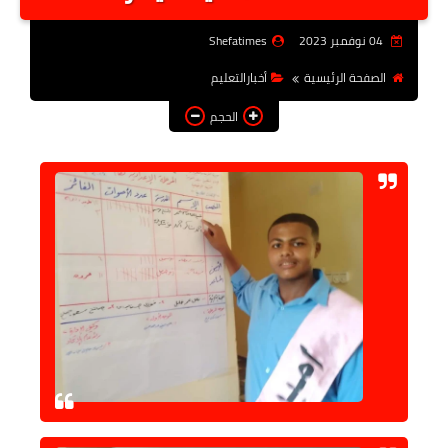
أخبار الرياصة
04 نوفمبر 2023
Shefatimes
الطب البديل
الصفحة الرئيسية
أخبارالتعليم
منوعات
الحجم
خدمات
عاجل
اخبار فنيه
التعليم
الصحه
الطقس
معلومه قانونيه
تكنولوجيا المعلومات