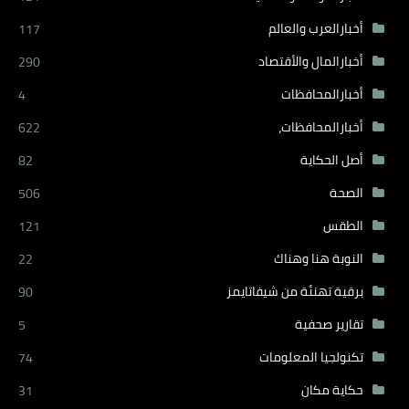
أخبارالعرب والعالم
117
أخبارالمال والأقتصاد
290
أخبارالمحافظات
4
أخبارالمحافظات،
622
أصل الحكاية
82
الصحة
506
الطقس
121
النوبة هنا وهناك
22
برقية تهنئة من شيفاتايمز
90
تقارير صحفية
5
تكنولجيا المعلومات
74
حكاية مكان
31