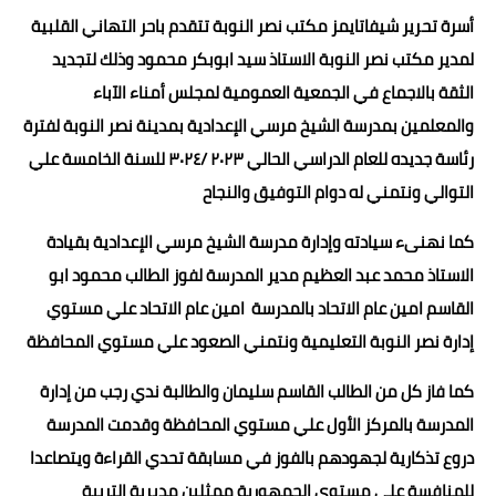
أسرة تحرير شيفاتايمز مكتب نصر النوبة تتقدم باحر التهاني القلبية
لمدير مكتب نصر النوبة الاستاذ سيد ابوبكر محمود وذلك لتجديد
الثقة بالاجماع في الجمعية العمومية لمجلس أمناء الآباء
والمعلمين بمدرسة الشيخ مرسي الإعدادية بمدينة نصر النوبة لفترة
رئاسة جديده للعام الدراسي الحالي ٢٠٢٣ /٣٠٢٤ للسنة الخامسة علي
التوالي ونتمني له دوام التوفيق والنجاح
كما نهنىء سيادته وإدارة مدرسة الشيخ مرسي الإعدادية بقيادة
الاستاذ محمد عبد العظيم مدير المدرسة لفوز الطالب محمود ابو
القاسم امين عام الاتحاد بالمدرسة امين عام الاتحاد علي مستوي
إدارة نصر النوبة التعليمية ونتمني الصعود علي مستوي المحافظة
كما فاز كل من الطالب القاسم سليمان والطالبة ندي رجب من إدارة
المدرسة بالمركز الأول علي مستوي المحافظة وقدمت المدرسة
دروع تذكارية لجهودهم بالفوز في مسابقة تحدي القراءة ويتصاعدا
للمنافسة على مستوي الجمهورية ممثلين مديرية التربية