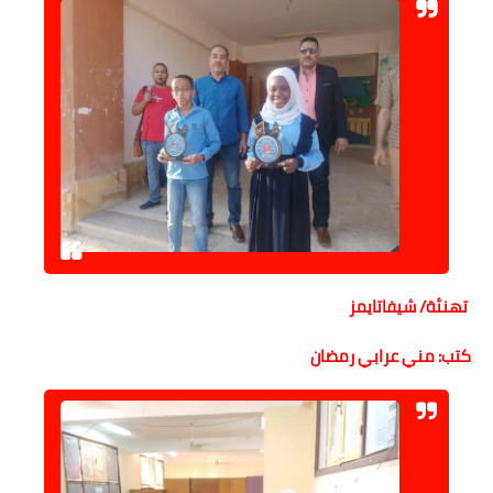
حوادث وقضايا
خدمات
الصحه والجمال
فن المطبخ
مقالات
تهنئة/ شيفاتايمز
كتب: مني عرابي رمضان