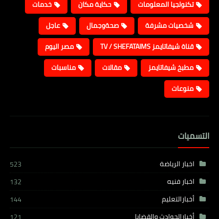
تكنولجيا المعلومات
حكاية مكان
خدمات
شخصيات مشرفة
صحةوجمال
عاجل
قناة شيفاتايمز TV / SHEFATAIMS
مصر اليوم
مطبخ شيفاتايمز
مقالات
مناسبات
منوعات
التسميات
اخبار الرياضة
523
اخبار فنيه
132
أخبارالتعليم
144
أخبارالحوادث والقضايا
121