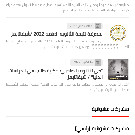
متابعه /بسمه عبد الرحمن كلف السيد اللواء أشرف عطيه محافظ أسوان وحده حياه
كريمه بمواصلة المرور والمتابعة الميدانية لم…
06 أغسطس 2022
لمعرفة نتيجة الثانويه العامه 2022 /شيفاتايمز
ل معرفة نتيجة الثانويه العامه 2022 بالتوفيق والنجاح لابنائنا
الطلاب 👇👇👇👇👇👇👇👇👇 https://g12.emis.gov.eg/ وال…
14 أكتوبر 2022
"كي لا تتوه يا صاحبي: حكاية طالب في الدراسات
الدنيا" / شيفاتايمز
"كي لا تتوه يا صاحبي: حكاية طالب في الدراسات الدنيا" كتبه الطالب الأسيف|
عبدالرحمن الليث قبل أن أبدأ بهذه ا…
مشاركات عشوائية
مشاركات عشوائية [رأسي]