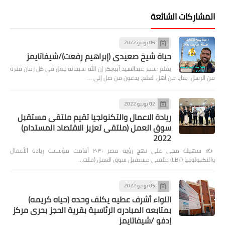
المشاركات الشائعة
06 يونيو 2022
حياة شيخ صعيدى (إبراهيم رفعت)/شيفاتايمز
بقلم :سحر عبدالسيد أبوبكر إن الله سبحانه جعل في كل زمان فترة
من الرسل، بقايا من أهل العلم، يدعون من ضل إلى …
02 يونيو 2022
ريادة الاعمال والتكنولجيا تقيم ملتقى مستقبل
سوق العمل (ملتقى تعزيز الاقتصاد المستدام)
2022
✍️ سهيلة محي على نهج رؤية مصر ٢٠٣٠ أقامت مؤسسة ريادة الأعمال
والتكنولوجيا (LBT) ملتقى مستقبل سوق العمل (ملت…
05 يوليو 2022
اللواء أشرف عطيه يكلف وحده (حياه كريمه)
بمتابعه المبادره الرئاسية بقرية الحجز بحرى مركز
إدفو /شيفاتايمز