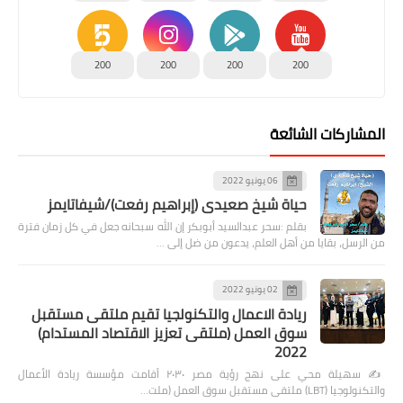
200
200
200
200
المشاركات الشائعة
06 يونيو 2022
حياة شيخ صعيدى (إبراهيم رفعت)/شيفاتايمز
بقلم :سحر عبدالسيد أبوبكر إن الله سبحانه جعل في كل زمان فترة
من الرسل، بقايا من أهل العلم، يدعون من ضل إلى …
02 يونيو 2022
ريادة الاعمال والتكنولجيا تقيم ملتقى مستقبل
سوق العمل (ملتقى تعزيز الاقتصاد المستدام)
2022
✍️ سهيلة محي على نهج رؤية مصر ٢٠٣٠ أقامت مؤسسة ريادة الأعمال
والتكنولوجيا (LBT) ملتقى مستقبل سوق العمل (ملت…