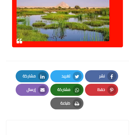
نشر
تغريد
مشاركة
LinkedIn
Twitter
Facebook
حفظ
مشاركة
إرسال
Email
Whatsapp
Pinterest
طباعة
Print