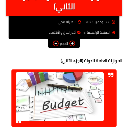
الثاني)
أخبار الرياصة
الطب البديل
22 نوفمبر 2023
سهيله محي
منوعات
الصفحة الرئيسية
أخبارالمال والأقتصاد
خدمات
الحجم
عاجل
الموازنة العامة للدولة (الجزء الثاني)
اخبار فنيه
التعليم
الصحه
الطقس
معلومه قانونيه
تكنولوجيا المعلومات