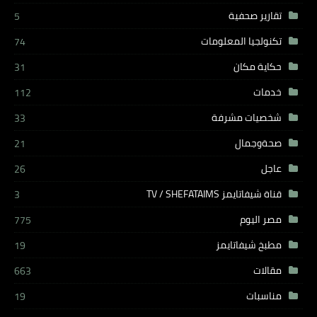
تقارير صحفية
5
تكنولجيا المعلومات
74
حكاية مكان
31
خدمات
112
شخصيات مشرفة
33
صحةوجمال
21
عاجل
26
قناة شيفاتايمز TV / SHEFATAIMS
3
مصر اليوم
775
مطبخ شيفاتايمز
19
مقالات
663
مناسبات
19