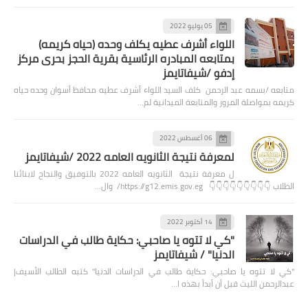
05 يوليو 2022
اللواء أشرف عطيه يكلف وحده (حياه كريمه)
بمتابعه المبادره الرئاسية بقرية الحجز بحرى مركز
إدفو /شيفاتايمز
متابعه /بسمه عبد الرحمن كلف السيد اللواء أشرف عطيه محافظ أسوان وحده حياه
كريمه بمواصلة المرور والمتابعة الميدانية لم…
06 أغسطس 2022
لمعرفة نتيجة الثانويه العامه 2022 /شيفاتايمز
ل معرفة نتيجة الثانويه العامه 2022 بالتوفيق والنجاح لابنائنا
الطلاب 👇👇👇👇👇👇👇👇👇 https://g12.emis.gov.eg/ وال…
14 أكتوبر 2022
"كي لا تتوه يا صاحبي: حكاية طالب في الدراسات
الدنيا" / شيفاتايمز
"كي لا تتوه يا صاحبي: حكاية طالب في الدراسات الدنيا" كتبه الطالب الأسيف|
عبدالرحمن الليث قبل أن أبدأ بهذه ا…