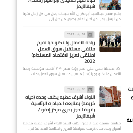
حياة شيخ صعيدى (إبراهيم رفعت)/
شيفاتايمز
بقلم :سحر عبدالسيد أبوبكر إن الله سبحانه جعل في كل زمان فترة
من الرسل، بقايا من أهل العلم، يدعون من ضل إلى …
02 يونيو 2022
ريادة الاعمال والتكنولجيا تقيم
ملتقى مستقبل سوق العمل
(ملتقى تعزيز الاقتصاد المستدام)
2022
✍️ سهيلة محي على نهج رؤية مصر ٢٠٣٠ أقامت مؤسسة ريادة
الأعمال والتكنولوجيا (LBT) ملتقى مستقبل سوق العمل (ملت…
ات
05 يوليو 2022
اللواء أشرف عطيه يكلف وحده (حياه
ة
كريمه) بمتابعه المبادره الرئاسية
بقرية الحجز بحرى مركز إدفو /
شيفاتايمز
نية
متابعه /بسمه عبد الرحمن كلف السيد اللواء أشرف عطيه محافظ
أسوان وحده حياه كريمه بمواصلة المرور والمتابعة الميدانية لم…