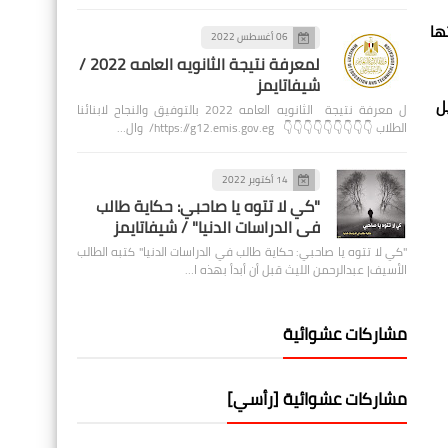
ها
06 أغسطس 2022
لمعرفة نتيجة الثانويه العامه 2022 /
شيفاتايمز
ل
ل معرفة نتيجة الثانويه العامه 2022 بالتوفيق والنجاح لابنائنا
الطلاب 👇👇👇👇👇👇👇👇👇 https://g12.emis.gov.eg/ وال…
14 أكتوبر 2022
"كي لا تتوه يا صاحبي: حكاية طالب
في الدراسات الدنيا" / شيفاتايمز
"كي لا تتوه يا صاحبي: حكاية طالب في الدراسات الدنيا" كتبه الطالب
الأسيف| عبدالرحمن الليث قبل أن أبدأ بهذه ا…
مشاركات عشوائية
مشاركات عشوائية [رأسي]