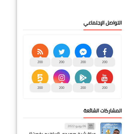
التواصل الإجتماعي
200
200
200
200
200
200
200
200
المشاركات الشائعة
06 يونيو 2022