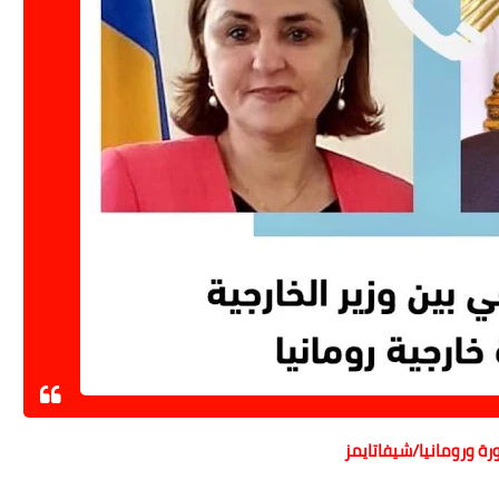
ة ورومانيا/شيفاتايمز