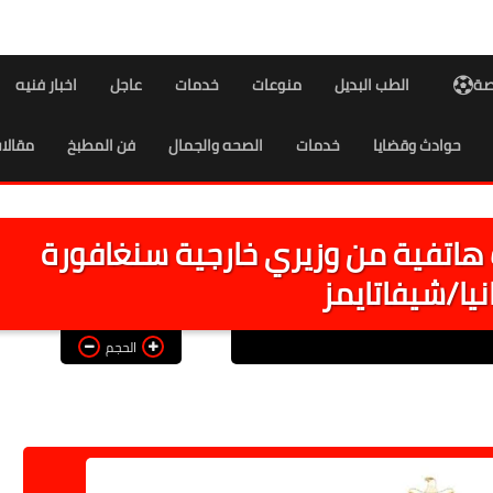
اصة
الطب البديل
منوعات
خدمات
عاجل
اخبار فنيه
حوادث وقضايا
خدمات
الصحه والجمال
فن المطبخ
مقالا
هاتفية من وزيري خارجية سنغافورة
نيا/شيفاتايمز
الحجم