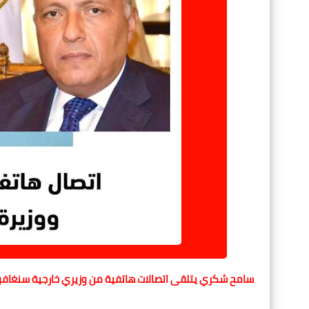
سامح شكري يتلقى اتصالات هاتفية من وزيري خارجية سنغافور