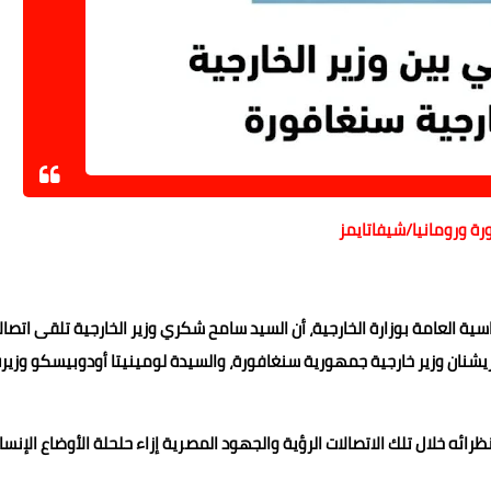
ة ورومانيا/شيفاتايمز
سية العامة بوزارة الخارجية، أن السيد سامح شكري وزير الخارجية تلقى اتصال
ان بالاكريشنان وزير خارجية جمهورية سنغافورة، والسيدة لومينيتا أودوبيسكو وزير
ائه خلال تلك الاتصالات الرؤية والجهود المصرية إزاء حلحلة الأوضاع الإنسا