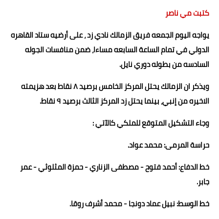
كتبت مي ناصر
حوادث وقضايا
يواجه اليوم الجمعه فريق الزمالك نادي زد ، على أرضيه ستاد القاهره
خدمات
الدولي في تمام الساعة السابعه مساءا، ضمن منافسات الجوله
الصحه والجمال
السادسه من بطوله دوري نايل.
فن المطبخ
ويذكر ان الزمالك يحتل المركز الخامس برصيد ٨ نقاط بعد هزيمته
مقالات
الاخيره من إنبي، بينما يحتل زد المركز الثالث برصيد ٩ نقاط.
وجاء التشكيل المتوقع للملكي كالآتي :
حراسة المرمى: محمد عواد.
خط الدفاع: أحمد فتوح - مصطفى الزناري - حمزة المثلوثي - عمر
جابر.
خط الوسط: نبيل عماد دونجا - محمد أشرف روقا.