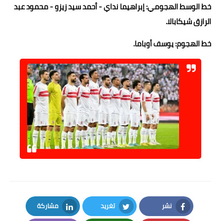
خط الوسط الهجومي: إبراهيما نداي - أحمد سيد زيزو - محمود عبد
الرازق شيكابالا.
خط الهجوم: يوسف أوباما.
نشر
تغريد
مشاركة
LinkedIn
Twitter
Facebook