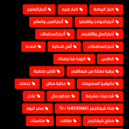
اخبار الرياضة
اخبار فنيه
أخبارالتعليم
أخبارالحوادث والقضايا
أخبارالعرب والعالم
أخبارالمال والأقتصاد
أخبارالمحافظات
أخبارالمحافظات،
أصل الحكاية
الصحة
الطقس
النوبة هنا وهناك
برقية تهنئة من شيفاتايمز
تقارير صحفية
تكنولجيا المعلومات
حكاية مكان
خدمات
شخصيات مشرفة
صحةوجمال
عاجل
قناة شيفاتايمز TV / SHEFATAIMS
مصر اليوم
مطبخ شيفاتايمز
مقالات
مناسبات