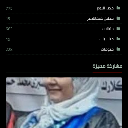
مصر اليوم
775
مطبخ شيفاتايمز
19
مقالات
663
مناسبات
19
منوعات
228
مشاركة مميزة