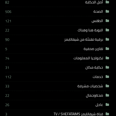
أصل الحكاية
82
الصحة
506
الطقس
121
النوبة هنا وهناك
22
برقية تهنئة من شيفاتايمز
90
تقارير صحفية
5
تكنولجيا المعلومات
74
حكاية مكان
31
خدمات
112
شخصيات مشرفة
33
صحةوجمال
22
عاجل
26
قناة شيفاتايمز TV / SHEFATAIMS
3