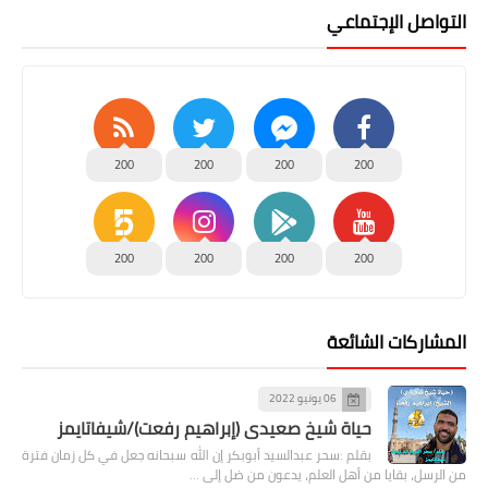
التواصل الإجتماعي
200
200
200
200
200
200
200
200
المشاركات الشائعة
06 يونيو 2022
حياة شيخ صعيدى (إبراهيم رفعت)/شيفاتايمز
بقلم :سحر عبدالسيد أبوبكر إن الله سبحانه جعل في كل زمان فترة
من الرسل، بقايا من أهل العلم، يدعون من ضل إلى …