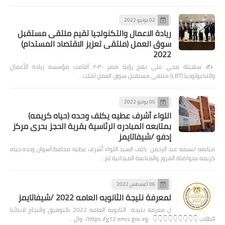
02 يونيو 2022
ريادة الاعمال والتكنولجيا تقيم ملتقى مستقبل
سوق العمل (ملتقى تعزيز الاقتصاد المستدام)
2022
✍️ سهيلة محي على نهج رؤية مصر ٢٠٣٠ أقامت مؤسسة ريادة الأعمال
والتكنولوجيا (LBT) ملتقى مستقبل سوق العمل (ملت…
05 يوليو 2022
اللواء أشرف عطيه يكلف وحده (حياه كريمه)
بمتابعه المبادره الرئاسية بقرية الحجز بحرى مركز
إدفو /شيفاتايمز
متابعه /بسمه عبد الرحمن كلف السيد اللواء أشرف عطيه محافظ أسوان وحده حياه
كريمه بمواصلة المرور والمتابعة الميدانية لم…
06 أغسطس 2022
لمعرفة نتيجة الثانويه العامه 2022 /شيفاتايمز
ل معرفة نتيجة الثانويه العامه 2022 بالتوفيق والنجاح لابنائنا
الطلاب 👇👇👇👇👇👇👇👇👇 https://g12.emis.gov.eg/ وال…