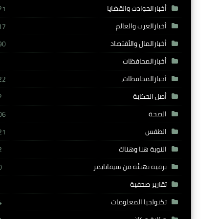
أخبارالحوادث والقضايا
21
أخبارالعرب والعالم
17
أخبارالمال والأقتصاد
90
أخبارالمحافظات
أخبارالمحافظات،
22
أصل الحكاية
2
الصحة
06
الطقس
21
النوبة هنا وهناك
2
برقية تهنئة من شيفاتايمز
0
تقارير صحفية
تكنولجيا المعلومات
4