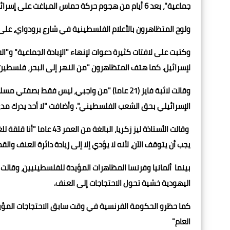
جماعية"، بعد 6 أيام من هجوم حركة حماس المباغت على إسرائيل.
ولوح المتظاهرون بالأعلام الفلسطينية في شارع برودواي، عل
وكتبت على لافتات كثيرة دعوات لإنهاء "الإبادة الجماعية" و"
لإسرائيل. كما هتف المتظاهرون "من النهر إلى البحر، فلسطين 
وقالت لائبة فايز (21 عاما) "من واجبي، ليس فقط ب
الإسرائيلي بحق الشعب الفلسطيني". وأضافت "لا أحد يدرك مدى ا
وقالت الأستاذة ليز زكريا،
يجب أن يتوقف الآن، لأنه لا يؤدي إلا إلى زيادة دائرة العنف وا
بينما ألمانيا وفرنسا المظاهرات المؤيدة للفلسطينيين، وقالت 
اليهودية خشية تحول الاحتجاجات إلى العنف.
كما حظرو الحكومة الفرنسية في وقت سابق الاحتجاجات المؤيد
العام"