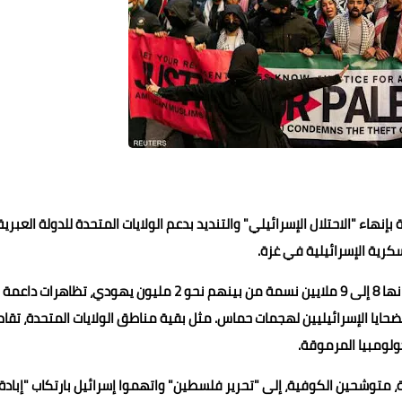
هاء "الاحتلال الإسرائيلي" والتنديد بدعم الولايات المتحدة للدولة العبرية
ية الإسرائيلية في غزة.
منذ السبت، تشهد مدينة نيويورك الضخمة، التي يبلغ عدد سكانها 8 إلى 9 ملايين نسمة من بينهم نحو 2 مليون يهودي، تظاهرات داعمة
حايا الإسرائيليين لهجمات حماس. مثل بقية مناطق الولايات المتحدة، تقام
ولومبيا المرموقة.
توشحين الكوفية، إلى "تحرير فلسطين" واتهموا إسرائيل بارتكاب "إبادة