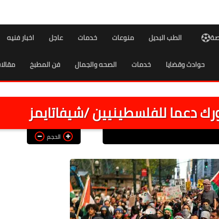
اصة
الطب البديل
منوعات
خدمات
عاجل
اخبار فنيه
حوادث وقضايا
خدمات
الصحه والجمال
فن المطبخ
مقالا
رك دعما للفلسطينيين /شيفاتايمز
الحجم