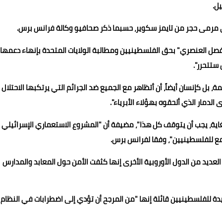
ى مرمى حجر من تايمز سكوير، حسبما ذكر صحافيو وكالة فرانس برس.
الفصل العنصري" بحق الفلسطينيين ومطالبة الولايات المتحدة بإنهاء دعمها
ستتحرر".
صفتي مسلمة، بل كإنسان أيضاً، أن أتظاهر مع الجميع ضد الجرائم التي يرتكبها الاحتلال
لدمار الذي ألحقوه بهؤلاء الأبرياء".
 البالغة من العمر 43 عاما "أنا قلقة للغاية، يجب أن يتوقف كل هذا"، مضيفة أن "المشروع الاستعماري الإسرائيلي
لقمع للفلسطينيين"، وفقا لفرانس برس.
العديد من الدول الأوروبية الأخرى إنها كثفت الأمن حول المعابد والمدارس
ة للفلسطينيين قائلة إنها "من المرجح أن تؤدي إلى اضطرابات في النظام