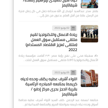
حياة شيخ صعيدى (إبراهيم رفعت)/
شيفاتايمز
بقلم :سحر عبدالسيد أبوبكر إن الله سبحانه جعل في كل زمان فترة
من الرسل، بقايا من أهل العلم، يدعون من ضل إلى …
02 يونيو 2022
ريادة الاعمال والتكنولجيا تقيم
ملتقى مستقبل سوق العمل
(ملتقى تعزيز الاقتصاد المستدام)
2022
✍️ سهيلة محي على نهج رؤية مصر ٢٠٣٠ أقامت مؤسسة ريادة
الأعمال والتكنولوجيا (LBT) ملتقى مستقبل سوق العمل (ملت…
05 يوليو 2022
اللواء أشرف عطيه يكلف وحده (حياه
كريمه) بمتابعه المبادره الرئاسية
بقرية الحجز بحرى مركز إدفو /
شيفاتايمز
متابعه /بسمه عبد الرحمن كلف السيد اللواء أشرف عطيه محافظ
أسوان وحده حياه كريمه بمواصلة المرور والمتابعة الميدانية لم…