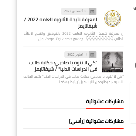
د
06 أغسطس 2022
لمعرفة نتيجة الثانويه العامه 2022 /
شيفاتايمز
ل معرفة نتيجة الثانويه العامه 2022 بالتوفيق والنجاح لابنائنا
الطلاب 👇👇👇👇👇👇👇👇👇 https://g12.emis.gov.eg/ وال…
14 أكتوبر 2022
"كي لا تتوه يا صاحبي: حكاية طالب
في الدراسات الدنيا" / شيفاتايمز
"كي لا تتوه يا صاحبي: حكاية طالب في الدراسات الدنيا" كتبه الطالب
الأسيف| عبدالرحمن الليث قبل أن أبدأ بهذه ا…
مشاركات عشوائية
مشاركات عشوائية [رأسي]