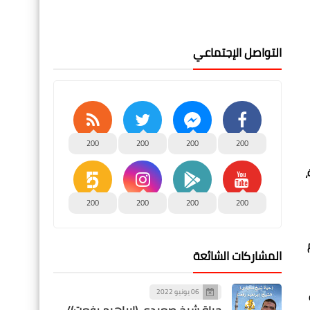
التواصل الإجتماعي
200
200
200
200
،
200
200
200
200
المشاركات الشائعة
06 يونيو 2022