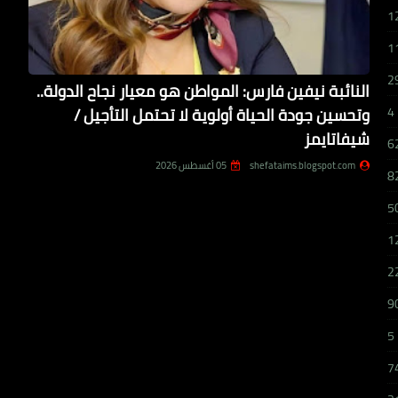
1
1
2
النائبة نيفين فارس: المواطن هو معيار نجاح الدولة..
وتحسين جودة الحياة أولوية لا تحتمل التأجيل /
4
شيفاتايمز
6
shefataims.blogspot.com
05 أغسطس 2026
8
5
1
2
9
5
7