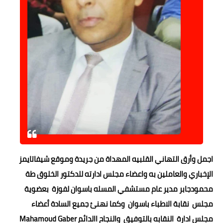
حوادث وقضايا
خدمات
الصحه والجمال
فن المطبخ
مقالات
اجمل وأرق التهاني القلبيه المهداة من جريدة وموقع شيفاتايمز
الإخباري والعاملين به واعضاء مجلس ادارته للدكتور الخلوق طة
محمودجابر مدير عام مستشفي المسله باسوان لفوزة بعضوية
مجلس نقابة الاطباء باسوان وكما نهنئ جميع السادة أعضاء
مجلس ادارة النقابه بالتوفيق والنجاح االدائم Mahamoud Gaber