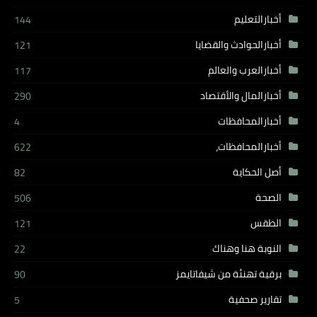
أخبارالتعليم
144
أخبارالحوادث والقضايا
121
أخبارالعرب والعالم
117
أخبارالمال والأقتصاد
290
أخبارالمحافظات
4
أخبارالمحافظات،
622
أصل الحكاية
82
الصحة
506
الطقس
121
النوبة هنا وهناك
22
برقية تهنئة من شيفاتايمز
90
تقارير صحفية
5