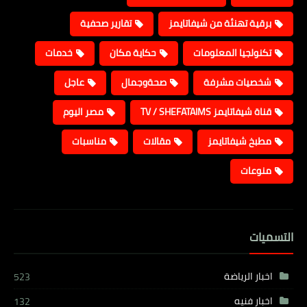
برقية تهنئة من شيفاتايمز
تقارير صحفية
تكنولجيا المعلومات
حكاية مكان
خدمات
شخصيات مشرفة
صحةوجمال
عاجل
قناة شيفاتايمز TV / SHEFATAIMS
مصر اليوم
مطبخ شيفاتايمز
مقالات
مناسبات
منوعات
التسميات
اخبار الرياضة
523
اخبار فنيه
132