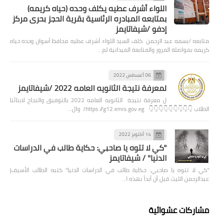
اللواء أشرف عطيه يكلف وحده (حياه كريمه)
بمتابعه المبادره الرئاسية بقرية الحجز بحرى مركز
إدفو /شيفاتايمز
متابعه /بسمه عبد الرحمن كلف السيد اللواء أشرف عطيه محافظ أسوان وحده حياه
كريمه بمواصلة المرور والمتابعة الميدانية لم…
06 أغسطس 2022
لمعرفة نتيجة الثانويه العامه 2022 /شيفاتايمز
ل معرفة نتيجة الثانويه العامه 2022 بالتوفيق والنجاح لابنائنا
الطلاب 👇👇👇👇👇👇👇👇👇 https://g12.emis.gov.eg/ وال…
14 أكتوبر 2022
"كي لا تتوه يا صاحبي: حكاية طالب في الدراسات
الدنيا" / شيفاتايمز
"كي لا تتوه يا صاحبي: حكاية طالب في الدراسات الدنيا" كتبه الطالب الأسيف|
عبدالرحمن الليث قبل أن أبدأ بهذه ا…
مشاركات عشوائية