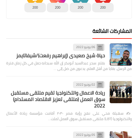
200
200
200
200
المشاركات الشائعة
06 يونيو 2022
حياة شيخ صعيدى (إبراهيم رفعت)/شيفاتايمز
بقلم :سحر عبدالسيد أبوبكر إن الله سبحانه جعل في كل زمان فترة
من الرسل، بقايا من أهل العلم، يدعون من ضل إلى …
02 يونيو 2022
ريادة الاعمال والتكنولجيا تقيم ملتقى مستقبل
سوق العمل (ملتقى تعزيز الاقتصاد المستدام)
2022
✍️ سهيلة محي على نهج رؤية مصر ٢٠٣٠ أقامت مؤسسة ريادة الأعمال
والتكنولوجيا (LBT) ملتقى مستقبل سوق العمل (ملت…
05 يوليو 2022