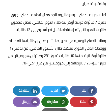
بقلم/نيرة زهران
حوادث وقضايا
أعلنت وزارة الدفاع الروسية اليوم الجمعة أن أنظمة الدفاع الجوي
خدمات
دمرت 7 طائرات حربية أوكرانية خلال اليوم الماضي، ليصل مجموع
الصحه والجمال
طائرات العدو التي تم إسقاطها خلال آخر أسبوع إلى 12 طائرة.
فن المطبخ
وقالت الدفاع الروسية في تقريرها الأسبوعي إن طائراتها المقاتلة
ووحدات الدفاع الجوي تمكنت خلال الأسبوع الماضي، من تدمير 12
مقالات
طائرة أوكرانية، منها 10 طائرات "ميغ-"29 وطائرتان هجوميتان من
طراز "سو-25"، بالإضافة إلى مروحيتين من طراز "مي-8".
نشر
تغريد
مشاركة
LinkedIn
Twitter
Facebook
حفظ
مشاركة
إرسال
Email
Whatsapp
Pinterest