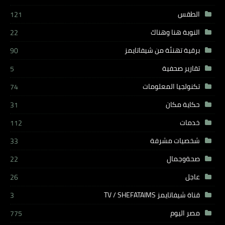
الطقس
121
النوبة هنا وهناك
22
برقية تهنئة من شيفاتايمز
90
تقارير صحفية
5
تكنولجيا المعلومات
74
حكاية مكان
31
خدمات
112
شخصيات مشرفة
33
صحةوجمال
22
عاجل
26
قناة شيفاتايمز TV / SHEFATAIMS
3
مصر اليوم
775