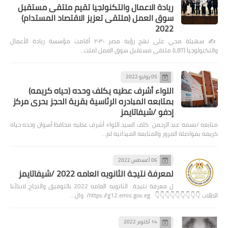
ريادة الاعمال والتكنولجيا تقيم ملتقى مستقبل
سوق العمل (ملتقى تعزيز الاقتصاد المستدام)
2022
✍️ سهيلة محي على نهج رؤية مصر ٢٠٣٠ أقامت مؤسسة ريادة الأعمال
والتكنولوجيا (LBT) ملتقى مستقبل سوق العمل (ملت…
05 يوليو 2022
اللواء أشرف عطيه يكلف وحده (حياه كريمه)
بمتابعه المبادره الرئاسية بقرية الحجز بحرى مركز
إدفو /شيفاتايمز
متابعه /بسمه عبد الرحمن كلف السيد اللواء أشرف عطيه محافظ أسوان وحده حياه
كريمه بمواصلة المرور والمتابعة الميدانية لم…
06 أغسطس 2022
لمعرفة نتيجة الثانويه العامه 2022 /شيفاتايمز
ل معرفة نتيجة الثانويه العامه 2022 بالتوفيق والنجاح لابنائنا
الطلاب 👇👇👇👇👇👇👇👇👇 https://g12.emis.gov.eg/ وال…
14 أكتوبر 2022