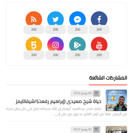
200
200
200
200
200
200
200
200
المشاركات الشائعة
06 يونيو 2022
حياة شيخ صعيدى (إبراهيم رفعت)/شيفاتايمز
بقلم :سحر عبدالسيد أبوبكر إن الله سبحانه جعل في كل زمان فترة
من الرسل، بقايا من أهل العلم، يدعون من ضل إلى …
02 يونيو 2022