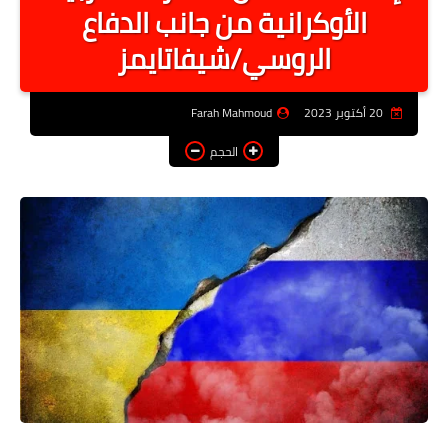
الأوكرانية من جانب الدفاع
أخبار الرياصة
الروسي/شيفاتايمز
الطب البديل
منوعات
20 أكتوبر 2023
Farah Mahmoud
خدمات
الحجم
عاجل
اخبار فنيه
التعليم
الصحه
الطقس
معلومه قانونيه
تكنولوجيا المعلومات