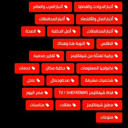
أخبارالحوادث والقضايا
أخبارالعرب والعالم
أخبارالمال والأقتصاد
أخبارالمحافظات
أخبارالمحافظات،
أصل الحكاية
الصحة
الطقس
النوبة هنا وهناك
برقية تهنئة من شيفاتايمز
تقارير صحفية
تكنولجيا المعلومات
حكاية مكان
خدمات
شخصيات مشرفة
صحةوجمال
عاجل
قناة شيفاتايمز TV / SHEFATAIMS
مصر اليوم
مطبخ شيفاتايمز
مقالات
مناسبات
منوعات