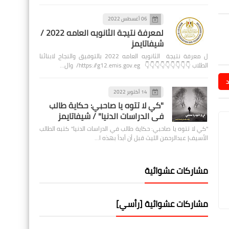
06 أغسطس 2022
لمعرفة نتيجة الثانويه العامه 2022 /
شيفاتايمز
ل معرفة نتيجة الثانويه العامه 2022 بالتوفيق والنجاح لابنائنا
الطلاب 👇👇👇👇👇👇👇👇👇 https://g12.emis.gov.eg/ وال…
د
14 أكتوبر 2022
"كي لا تتوه يا صاحبي: حكاية طالب
في الدراسات الدنيا" / شيفاتايمز
"كي لا تتوه يا صاحبي: حكاية طالب في الدراسات الدنيا" كتبه الطالب
الأسيف| عبدالرحمن الليث قبل أن أبدأ بهذه ا…
مشاركات عشوائية
مشاركات عشوائية [رأسي]