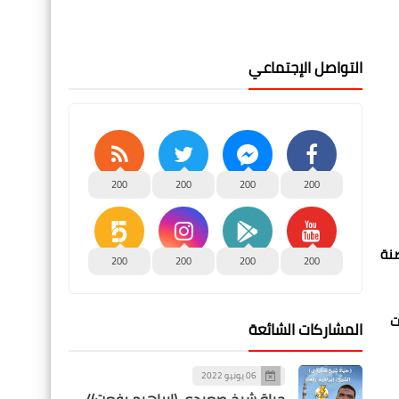
التواصل الإجتماعي
200
200
200
200
صنة
200
200
200
200
ت
المشاركات الشائعة
06 يونيو 2022