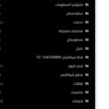
تكنولجيا المعلومات
4
حكاية مكان
1
خدمات
12
شخصيات مشرفة
3
صحةوجمال
1
عاجل
6
قناة شيفاتايمز TV / SHEFATAIMS
مصر اليوم
75
مطبخ شيفاتايمز
9
مقالات
63
مناسبات
9
منوعات
28