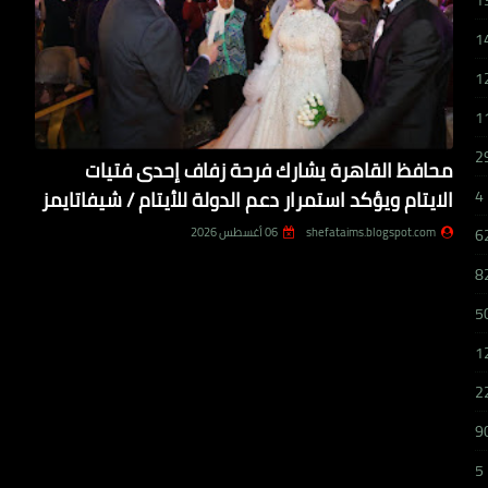
1
1
1
1
2
محافظ القاهرة يشارك فرحة زفاف إحدى فتيات
الايتام ويؤكد استمرار دعم الدولة للأيتام / شيفاتايمز
4
shefataims.blogspot.com
06 أغسطس 2026
6
8
5
1
2
9
5