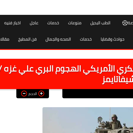
اصة
الطب البديل
منوعات
خدمات
عاجل
اخبار فنيه
حوادث وقضايا
خدمات
الصحه والجمال
فن المطبخ
مقالا
كري الأمريكي الهجوم البري علي غزه /
يفاتايمز
الحجم