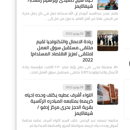
حياة شيخ صعيدى (إبراهيم رفعت)/
 لمعركة بغداد في عام 2003، والفلوجة 2004،
شيفاتايمز
بقلم :سحر عبدالسيد أبوبكر إن الله سبحانه جعل في كل زمان فترة
من الرسل، بقايا من أهل العلم، يدعون من ضل إلى …
02 يونيو 2022
ريادة الاعمال والتكنولجيا تقيم
ملتقى مستقبل سوق العمل
(ملتقى تعزيز الاقتصاد المستدام)
2022
✍️ سهيلة محي على نهج رؤية مصر ٢٠٣٠ أقامت مؤسسة ريادة
الأعمال والتكنولوجيا (LBT) ملتقى مستقبل سوق العمل (ملت…
05 يوليو 2022
اللواء أشرف عطيه يكلف وحده (حياه
كريمه) بمتابعه المبادره الرئاسية
بقرية الحجز بحرى مركز إدفو /
شيفاتايمز
متابعه /بسمه عبد الرحمن كلف السيد اللواء أشرف عطيه محافظ
أسوان وحده حياه كريمه بمواصلة المرور والمتابعة الميدانية لم…