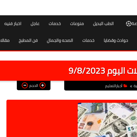
اصة
الطب البديل
منوعات
خدمات
عاجل
اخبار فنيه
حوادث وقضايا
خدمات
الصحه والجمال
فن المطبخ
مقالا
يوم 9/8/2023
الحجم
ية
أخبارالتعليم