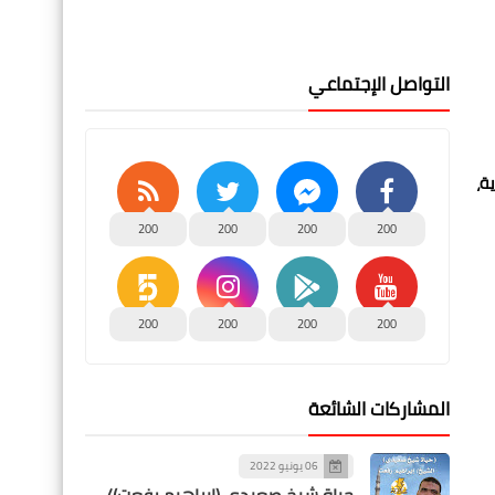
التواصل الإجتماعي
ية،
200
200
200
200
200
200
200
200
المشاركات الشائعة
06 يونيو 2022