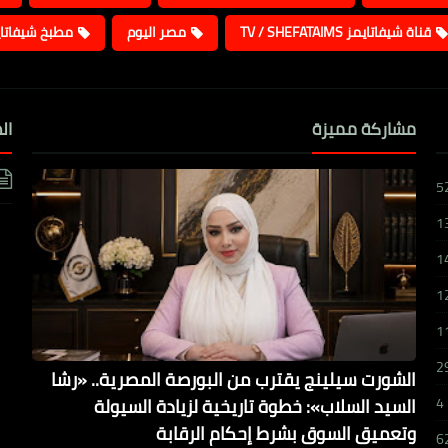
قناة شيفاتايمز TV / SHEFATAIMS
مصر اليوم
مطبخ شيفاتا
مشاركة مميزة
ال
5
1
1
1
1
2
الشورت سيلينج يقترب من البورصة المصرية.. «رشا
السيد السلاب»: خطوة تاريخية لزيادة السيولة
4
وتعميق السوق بشرط إحكام الرقابة
6