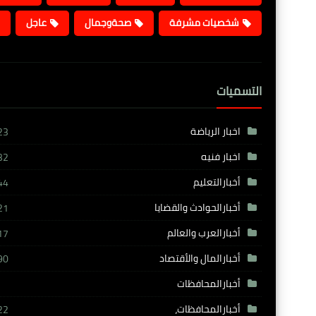
شخصيات مشرفة
صحةوجمال
عاجل
التسميات
اخبار الرياضة
23
اخبار فنيه
32
أخبارالتعليم
44
أخبارالحوادث والقضايا
21
أخبارالعرب والعالم
17
أخبارالمال والأقتصاد
90
أخبارالمحافظات
أخبارالمحافظات،
22