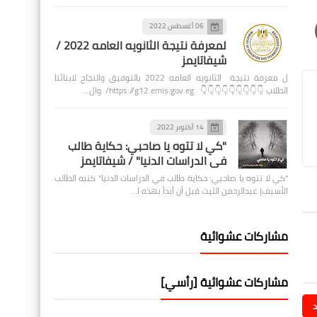
06 أغسطس 2022
لمعرفة نتيجة الثانويه العامه 2022 /
شيفاتايمز
ل معرفة نتيجة الثانويه العامه 2022 بالتوفيق والنجاح لابنائنا
الطلاب 👇👇👇👇👇👇👇👇👇 https://g12.emis.gov.eg/ وال…
14 أكتوبر 2022
"كي لا تتوه يا صاحبي: حكاية طالب
في الدراسات الدنيا" / شيفاتايمز
"كي لا تتوه يا صاحبي: حكاية طالب في الدراسات الدنيا" كتبه الطالب
الأسيف| عبدالرحمن الليث قبل أن أبدأ بهذه ا…
مشاركات عشوائية
مشاركات عشوائية [رأسي]
د