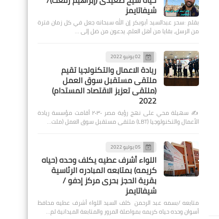
حياة شيخ صعيدى (إبراهيم رفعت)/
شيفاتايمز
بقلم :سحر عبدالسيد أبوبكر إن الله سبحانه جعل في كل زمان فترة
من الرسل، بقايا من أهل العلم، يدعون من ضل إلى …
02 يونيو 2022
ريادة الاعمال والتكنولجيا تقيم
ملتقى مستقبل سوق العمل
(ملتقى تعزيز الاقتصاد المستدام)
2022
✍️ سهيلة محي على نهج رؤية مصر ٢٠٣٠ أقامت مؤسسة ريادة
الأعمال والتكنولوجيا (LBT) ملتقى مستقبل سوق العمل (ملت…
05 يوليو 2022
اللواء أشرف عطيه يكلف وحده (حياه
كريمه) بمتابعه المبادره الرئاسية
بقرية الحجز بحرى مركز إدفو /
شيفاتايمز
متابعه /بسمه عبد الرحمن كلف السيد اللواء أشرف عطيه محافظ
أسوان وحده حياه كريمه بمواصلة المرور والمتابعة الميدانية لم…