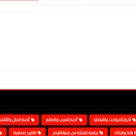
أخبارالحوادث والقضايا
أخبارالعرب والعالم
أخبارالمال والأقت
ة هنا وهناك
برقية تهنئة من شيفاتايمز
تقارير صحفية