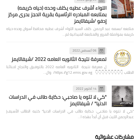
اللواء أشرف عطيه يكلف وحده (حياه كريمه)
بمتابعه المبادره الرئاسية بقرية الحجز بحرى مركز
إدفو /شيفاتايمز
متابعه /بسمه عبد الرحمن كلف السيد اللواء أشرف عطيه محافظ أسوان وحده حياه
كريمه بمواصلة المرور والمتابعة الميدانية لم…
06 أغسطس 2022
لمعرفة نتيجة الثانويه العامه 2022 /شيفاتايمز
ل معرفة نتيجة الثانويه العامه 2022 بالتوفيق والنجاح لابنائنا
الطلاب 👇👇👇👇👇👇👇👇👇 https://g12.emis.gov.eg/ وال…
14 أكتوبر 2022
"كي لا تتوه يا صاحبي: حكاية طالب في الدراسات
الدنيا" / شيفاتايمز
"كي لا تتوه يا صاحبي: حكاية طالب في الدراسات الدنيا" كتبه الطالب الأسيف|
عبدالرحمن الليث قبل أن أبدأ بهذه ا…
مشاركات عشوائية