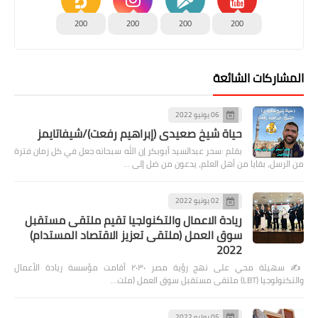
200
200
200
200
المشاركات الشائعة
06 يونيو 2022
حياة شيخ صعيدى (إبراهيم رفعت)/شيفاتايمز
بقلم :سحر عبدالسيد أبوبكر إن الله سبحانه جعل في كل زمان فترة
من الرسل، بقايا من أهل العلم، يدعون من ضل إلى …
02 يونيو 2022
ريادة الاعمال والتكنولجيا تقيم ملتقى مستقبل
سوق العمل (ملتقى تعزيز الاقتصاد المستدام)
2022
✍️ سهيلة محي على نهج رؤية مصر ٢٠٣٠ أقامت مؤسسة ريادة الأعمال
والتكنولوجيا (LBT) ملتقى مستقبل سوق العمل (ملت…
05 يوليو 2022