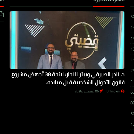
5
1
1
1
1
2
د. نادر الصيرفي وبيتر النجار: لائحة 38 تُجهض مشروع
قانون الأحوال الشخصية قبل ميلاده.
4
Unknown
06 أغسطس 2026
6
8
5
1