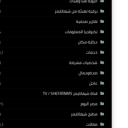
النوبة هنا وهناك
2
برقية تهنئة من شيفاتايمز
0
تقارير صحفية
تكنولجيا المعلومات
4
حكاية مكان
1
خدمات
12
شخصيات مشرفة
3
صحةوجمال
1
عاجل
6
قناة شيفاتايمز TV / SHEFATAIMS
مصر اليوم
75
مطبخ شيفاتايمز
9
مقالات
63