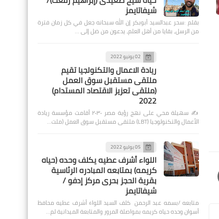
حياة شيخ صعيدى (إبراهيم رفعت)/
شيفاتايمز
بقلم :سحر عبدالسيد أبوبكر إن الله سبحانه جعل في كل زمان فترة
من الرسل، بقايا من أهل العلم، يدعون من ضل إلى …
02 يونيو 2022
ريادة الاعمال والتكنولجيا تقيم
ملتقى مستقبل سوق العمل
(ملتقى تعزيز الاقتصاد المستدام)
2022
✍️ سهيلة محي على نهج رؤية مصر ٢٠٣٠ أقامت مؤسسة ريادة
الأعمال والتكنولوجيا (LBT) ملتقى مستقبل سوق العمل (ملت…
05 يوليو 2022
اللواء أشرف عطيه يكلف وحده (حياه
كريمه) بمتابعه المبادره الرئاسية
بقرية الحجز بحرى مركز إدفو /
شيفاتايمز
متابعه /بسمه عبد الرحمن كلف السيد اللواء أشرف عطيه محافظ
أسوان وحده حياه كريمه بمواصلة المرور والمتابعة الميدانية لم…