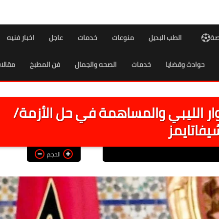
اصة
الطب البديل
منوعات
خدمات
عاجل
اخبار فنيه
حوادث وقضايا
خدمات
الصحه والجمال
فن المطبخ
مقالا
ار الليبي والمساهمة في حل الأزمة/
يفاتايمز
الحجم