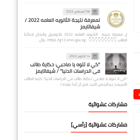
06 أغسطس 2022
لمعرفة نتيجة الثانويه العامه 2022 /
شيفاتايمز
ل معرفة نتيجة الثانويه العامه 2022 بالتوفيق والنجاح لابنائنا
الطلاب 👇👇👇👇👇👇👇👇👇 https://g12.emis.gov.eg/ وال…
14 أكتوبر 2022
"كي لا تتوه يا صاحبي: حكاية طالب
في الدراسات الدنيا" / شيفاتايمز
"كي لا تتوه يا صاحبي: حكاية طالب في الدراسات الدنيا" كتبه الطالب
الأسيف| عبدالرحمن الليث قبل أن أبدأ بهذه ا…
د
مشاركات عشوائية
مشاركات عشوائية [رأسي]