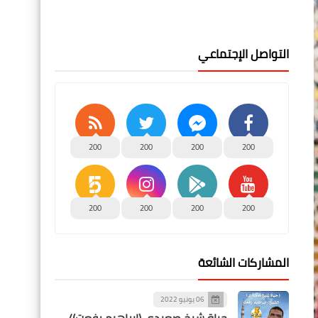
التواصل الإجتماعي
200
200
200
200
200
200
200
200
المشاركات الشائعة
06 يونيو 2022