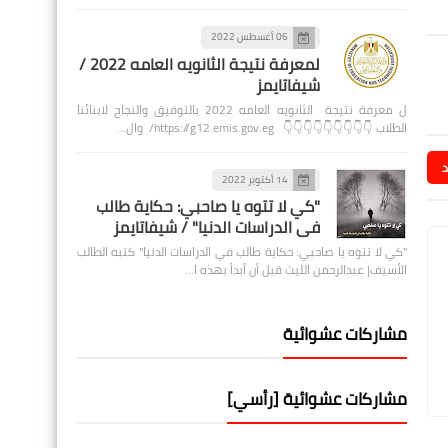
06 أغسطس 2022
لمعرفة نتيجة الثانويه العامه 2022 /
شيفاتايمز
ل معرفة نتيجة الثانويه العامه 2022 بالتوفيق والنجاح لابنائنا
الطلاب 👇👇👇👇👇👇👇👇👇 https://g12.emis.gov.eg/ وال…
د
14 أكتوبر 2022
"كي لا تتوه يا صاحبي: حكاية طالب
في الدراسات الدنيا" / شيفاتايمز
"كي لا تتوه يا صاحبي: حكاية طالب في الدراسات الدنيا" كتبه الطالب
الأسيف| عبدالرحمن الليث قبل أن أبدأ بهذه ا…
مشاركات عشوائية
مشاركات عشوائية [رأسي]