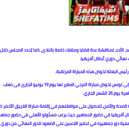
 الأحد، لمناقشة عدة قضايا وملفات خاصة بالنادى، كما يُحدد المجلس خلال
هائي دوري أبطال أفريقيا.
ئيس البعثة لخوض هذه المباراة المرتقبة.
وحدد الأهلي الساعة الرابعة عصر الثلاثاء المقبل موعداً للسفر إلى تونس لخوض مباراة الترجي المقرر لها يوم 19 يونيو الجارى فى ذهاب
شهر الجاري.
الصحة والأمن، للحصول على موافقتهم في إقامة مباراة الفريق الأحمر ض
طال أفريقيا في حضور الجماهير، حيث يرغب مسئولو الأهلي في حضور جماهي
وم 26 يونيو الجاري، ليقينه بأهمية دور جماهيره في تحفيز اللاعبين على الصعود للدور النهائي من دوري