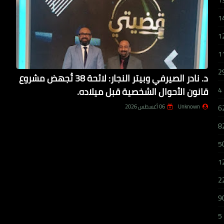
1
1
1
1
2
د. نادر الصيرفي وبيتر النجار: لائحة 38 تُجهض مشروع
قانون الأحوال الشخصية قبل ميلاده.
4
Unknown
06 أغسطس 2026
6
8
5
1
2
9
5