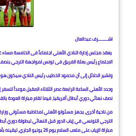
اشــــــــرف عبدالعال
يعقد مجلس إدارة النادي الأهلي اجتماعاً فى الخامسة مساء غد،
الاجتماع رئيس بعثة الفريق فى تونس لمواجهة الترجي بنصف ن
وتشير الدلائل إلى أن محمود الخطيب رئيس النادي سيكون هو ر
نصف نهائي دوري أبطال أفريقيا، فيما تقام مباراة العودة بالقاهرة يوم 26 ال
من ناحية أخرى، يجهز مسئولو الأهلي لمخاطبة مسئولي وزارة 
الترجي التونسي في إياب الدور قبل النهائي لبطولة دوري أب
مباراة الإياب على ملعب السلام ي