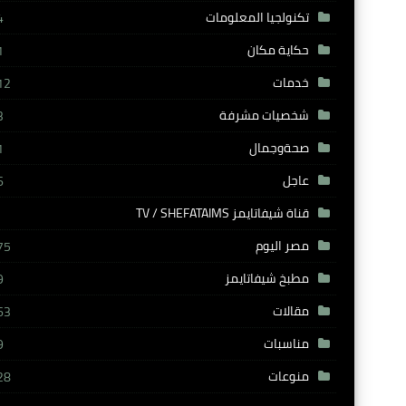
تكنولجيا المعلومات
4
حكاية مكان
1
خدمات
12
شخصيات مشرفة
3
صحةوجمال
1
عاجل
6
قناة شيفاتايمز TV / SHEFATAIMS
مصر اليوم
75
مطبخ شيفاتايمز
9
مقالات
63
مناسبات
9
منوعات
28