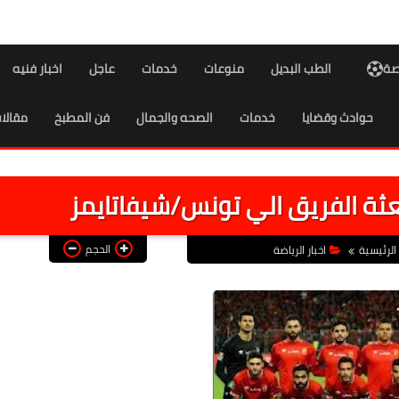
اصة
الطب البديل
منوعات
خدمات
عاجل
اخبار فنيه
حوادث وقضايا
خدمات
الصحه والجمال
فن المطبخ
مقالا
عثة الفريق الي تونس/شيفاتايمز
الحجم
الرئيسية
اخبار الرياضة