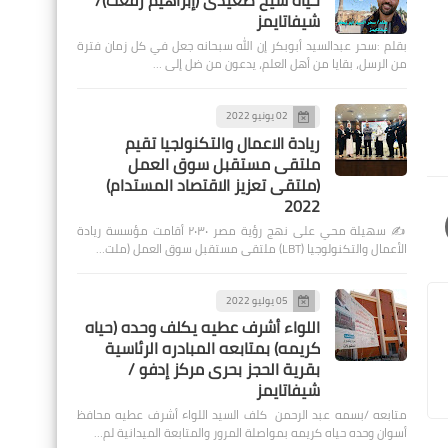
حياة شيخ صعيدى (إبراهيم رفعت)/
شيفاتايمز
بقلم :سحر عبدالسيد أبوبكر إن الله سبحانه جعل في كل زمان فترة
من الرسل، بقايا من أهل العلم، يدعون من ضل إلى …
02 يونيو 2022
ريادة الاعمال والتكنولجيا تقيم
ملتقى مستقبل سوق العمل
(ملتقى تعزيز الاقتصاد المستدام)
2022
✍️ سهيلة محي على نهج رؤية مصر ٢٠٣٠ أقامت مؤسسة ريادة
الأعمال والتكنولوجيا (LBT) ملتقى مستقبل سوق العمل (ملت…
05 يوليو 2022
اللواء أشرف عطيه يكلف وحده (حياه
كريمه) بمتابعه المبادره الرئاسية
بقرية الحجز بحرى مركز إدفو /
شيفاتايمز
متابعه /بسمه عبد الرحمن كلف السيد اللواء أشرف عطيه محافظ
أسوان وحده حياه كريمه بمواصلة المرور والمتابعة الميدانية لم…