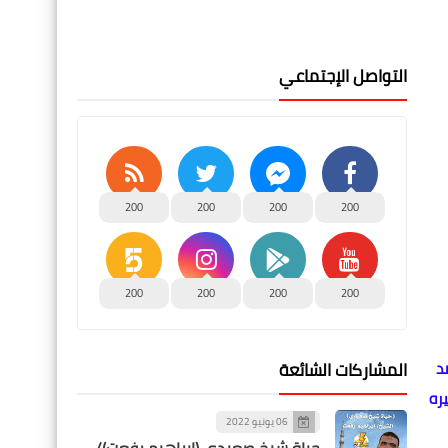
التواصل الإجتماعي
200
200
200
200
200
200
200
200
المشاركات الشائعة
د
ره
06 يونيو 2022