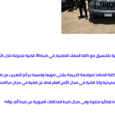
تمكنت الإدارات العامة التابعة لقطاع أمن المنافذ بوزارة الداخلية بالتنسيق مع كافة الجهات المعنية, في ضبط 38 قضية متنوعة 
افة المنافذ لمواجهة الجريمة بشتى صورها ولاسيما جرائم التهريب عن ض
5 قضايا فى مجال مكافحة جرائم تهريب البضائع عبر المنافذ الجمركية و32 قضية فى مجال الأمن العام فضلا عن قضية فى مجال مكافح
كما أسفرت الجهود فى مجال تنفيذ الأحكام عن تنفيذ 176 حكما قضائيا متنوعا وفى مجال ضبط المخالفات المرورية عن ضبط ألف و146