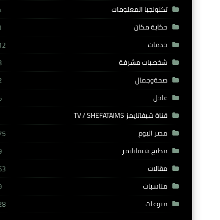
تكنولجيا المعلومات
4
حكاية مكان
1
خدمات
12
شخصيات مشرفة
3
صحةوجمال
2
عاجل
6
قناة شيفاتايمز TV / SHEFATAIMS
مصر اليوم
75
مطبخ شيفاتايمز
9
مقالات
63
مناسبات
9
منوعات
28