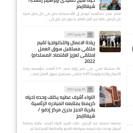
حياة شيخ صعيدى (إبراهيم رفعت)/
شيفاتايمز
بقلم :سحر عبدالسيد أبوبكر إن الله سبحانه جعل في كل زمان فترة
من الرسل، بقايا من أهل العلم، يدعون من ضل إلى …
02 يونيو 2022
ريادة الاعمال والتكنولجيا تقيم
ملتقى مستقبل سوق العمل
(ملتقى تعزيز الاقتصاد المستدام)
2022
✍️ سهيلة محي على نهج رؤية مصر ٢٠٣٠ أقامت مؤسسة ريادة
الأعمال والتكنولوجيا (LBT) ملتقى مستقبل سوق العمل (ملت…
05 يوليو 2022
اللواء أشرف عطيه يكلف وحده (حياه
كريمه) بمتابعه المبادره الرئاسية
بقرية الحجز بحرى مركز إدفو /
شيفاتايمز
متابعه /بسمه عبد الرحمن كلف السيد اللواء أشرف عطيه محافظ
أسوان وحده حياه كريمه بمواصلة المرور والمتابعة الميدانية لم…