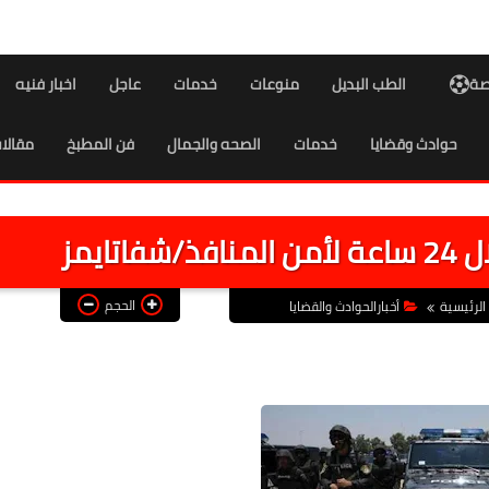
اصة
الطب البديل
منوعات
خدمات
عاجل
اخبار فنيه
حوادث وقضايا
خدمات
الصحه والجمال
فن المطبخ
مقالا
الحجم
الرئيسية
أخبارالحوادث والقضايا