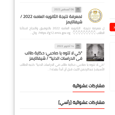
06 أغسطس 2022
لمعرفة نتيجة الثانويه العامه 2022 /
شيفاتايمز
د
ل معرفة نتيجة الثانويه العامه 2022 بالتوفيق والنجاح لابنائنا
الطلاب 👇👇👇👇👇👇👇👇👇 https://g12.emis.gov.eg/ وال…
14 أكتوبر 2022
"كي لا تتوه يا صاحبي: حكاية طالب
في الدراسات الدنيا" / شيفاتايمز
"كي لا تتوه يا صاحبي: حكاية طالب في الدراسات الدنيا" كتبه الطالب
الأسيف| عبدالرحمن الليث قبل أن أبدأ بهذه ا…
مشاركات عشوائية
مشاركات عشوائية [رأسي]