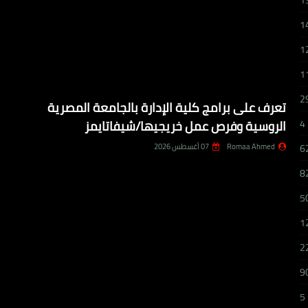
1
1
1
1
2
تعرف على برامج كلية الإدارة بالجامعة المصرية
الروسية وفرص عمل خريجيها/شيفاتايمز
4
Romaa Ahmed
07 أغسطس 2026
6
8
5
1
2
9
5