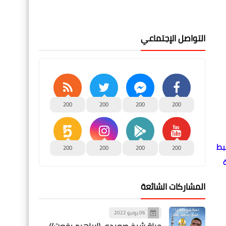
التواصل الإجتماعي
200
200
200
200
خلال 24
بط
200
200
200
200
ة
المشاركات الشائعة
06 يونيو 2022