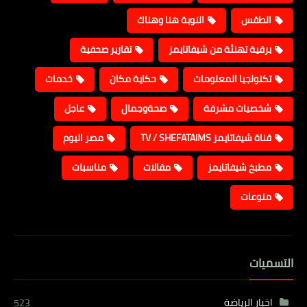
الطقس
النوبة هنا وهناك
برقية تهنئة من شيفاتايمز
تقارير صحفية
تكنولجيا المعلومات
حكاية مكان
خدمات
شخصيات مشرفة
صحةوجمال
عاجل
قناة شيفاتايمز TV / SHEFATAIMS
مصر اليوم
مطبخ شيفاتايمز
مقالات
مناسبات
منوعات
التسميات
اخبار الرياضة
523