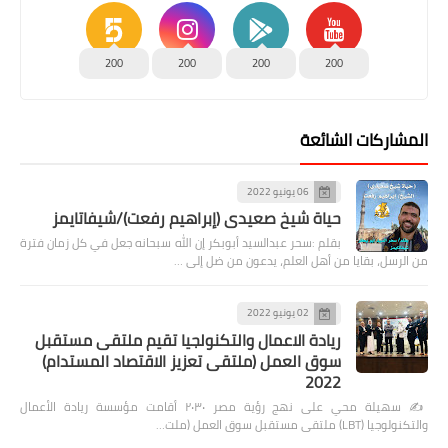
200
200
200
200
المشاركات الشائعة
06 يونيو 2022
حياة شيخ صعيدى (إبراهيم رفعت)/شيفاتايمز
بقلم :سحر عبدالسيد أبوبكر إن الله سبحانه جعل في كل زمان فترة
من الرسل، بقايا من أهل العلم، يدعون من ضل إلى …
02 يونيو 2022
ريادة الاعمال والتكنولجيا تقيم ملتقى مستقبل
سوق العمل (ملتقى تعزيز الاقتصاد المستدام)
2022
✍️ سهيلة محي على نهج رؤية مصر ٢٠٣٠ أقامت مؤسسة ريادة الأعمال
والتكنولوجيا (LBT) ملتقى مستقبل سوق العمل (ملت…