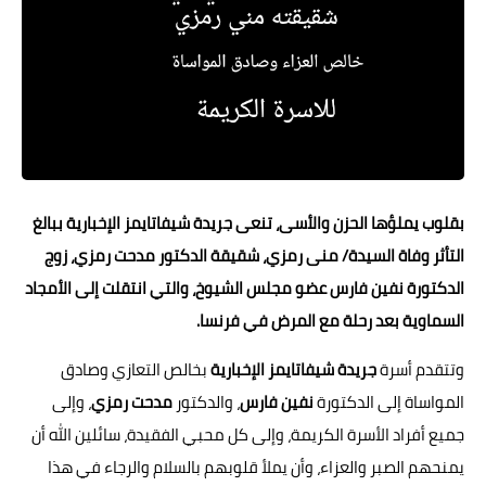
حوادث وقضايا
خدمات
الصحه والجمال
فن المطبخ
مقالات
ب
قلوب يملؤها الحزن والأسى، تنعى جريدة شيفاتايمز الإخبارية ببالغ
التأثر وفاة السيدة/ منى رمزي، شقيقة الدكتور مدحت رمزي، زوج
الدكتورة نفين فارس عضو مجلس الشيوخ، والتي انتقلت إلى الأمجاد
السماوية بعد رحلة مع المرض في فرنسا.
وتتقدم أسرة
جريدة شيفاتايمز الإخبارية
بخالص التعازي وصادق
المواساة إلى الدكتورة
نفين فارس
، والدكتور
مدحت رمزي
، وإلى
جميع أفراد الأسرة الكريمة، وإلى كل محبي الفقيدة، سائلين الله أن
يمنحهم الصبر والعزاء، وأن يملأ قلوبهم بالسلام والرجاء في هذا