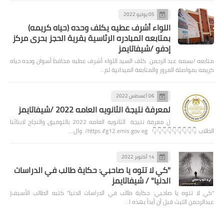
05 يوليو 2022
اللواء أشرف عطيه يكلف وحده (حياه كريمه)
بمتابعه المبادره الرئاسية بقرية الحجز بحرى مركز
إدفو /شيفاتايمز
متابعه /بسمه عبد الرحمن كلف السيد اللواء أشرف عطيه محافظ أسوان وحده حياه
كريمه بمواصلة المرور والمتابعة الميدانية لم…
06 أغسطس 2022
لمعرفة نتيجة الثانويه العامه 2022 /شيفاتايمز
ل معرفة نتيجة الثانويه العامه 2022 بالتوفيق والنجاح لابنائنا
الطلاب 👇👇👇👇👇👇👇👇👇 https://g12.emis.gov.eg/ وال…
14 أكتوبر 2022
"كي لا تتوه يا صاحبي: حكاية طالب في الدراسات
الدنيا" / شيفاتايمز
"كي لا تتوه يا صاحبي: حكاية طالب في الدراسات الدنيا" كتبه الطالب الأسيف|
عبدالرحمن الليث قبل أن أبدأ بهذه ا…