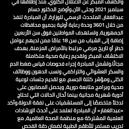
والكشف المبكر عن الاعتلال الكلوي، منذ إطلاقها في
سبتمبر 2021 وحتى الآن.وأوضح الدكتور حسام
عبدالغفار، المتحدث الرسمي للوزارة، أن المبادرة تنفذ
من خلال 3601 وحدة رعاية أولية بجميع محافظات
الجمهورية، وتستهدف المواطنين فوق سن الأربعين
إضافة إلى الشباب من سن 18 عامًا ممن لديهم عوامل
خطر أو تاريخ مرضي مرتبط بالأمراض المزمنة، بهدف
الاكتشاف المبكر وتقديم رعاية صحية متكاملة
مجانًا.وتشمل المبادرة إجراء فحوصات قياس ضغط الدم
والسكر العشوائي والتراكمي ونسب الدهون ووظائف
الكلى ومؤشر كتلة الجسم، مع تقديم جلسات توعية
صحية وبرامج متابعة دورية، ويحصل المصابون على
أدوية شهرية مجانية بينما تُحال الحالات التي تحتاج
تدخلاً متخصصًا إلى المستشفيات على نفقة الدولة.وأكد
«عبدالغفار» أن المبادرة تعتمد على أحدث الإرشادات
العلمية المشتركة مع منظمة الصحة العالمية، مع
تدريب مستمر للأطقم الطبية لضمان دقة الفحص