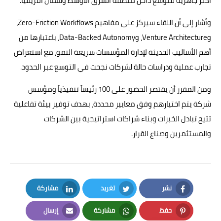
أكثر جاهزية للتوسع داخل منطقة الشرق الأوسط وشمال أفريقيا.
وأشار إلى أن اللقاء سيركز على مفاهيم Zero-Friction Workflows،
وVenture Architecture، وData-Backed Autonomy، باعتبارها من
أهم الأساليب الحديثة لإدارة المؤسسات سريعة النمو، مع استعراض
تجارب عملية ودراسات حالة لشركات نجحت في التوسع عبر الحدود.
ومن المقرر أن يقتصر الحضور على 100 رئيساً تنفيذياً ومؤسس
شركة يتم اختيارهم وفق معايير محددة، بهدف توفير بيئة تفاعلية
تتيح تبادل الخبرات وبناء شراكات استراتيجية بين الشركات
والمستثمرين وصناع القرار.
نشر
تغريد
مشاركة
LinkedIn
Twitter
Facebook
حفظ
مشاركة
إرسال