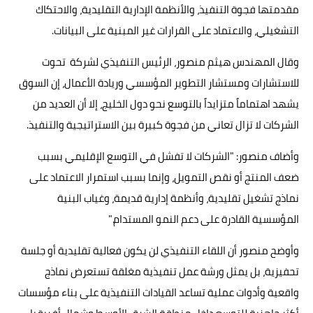
مقدمتها فجوة التنفيذ، والأنظمة الإدارية التقليدية، والاحتكاك
التشغيلي، والاعتماد على القرارات غير المبنية على البيانات.
وقال المهندس هيثم منصور، الرئيس التنفيذي لشركة تحوت
للاستشارات ومستشار التطوير المؤسسي وريادة الأعمال، إن السوق
يشهد اهتماماً متزايداً بالتوسع نحو دول الخليج، إلا أن العديد من
الشركات لا تزال تعاني من فجوة كبيرة بين الاستراتيجية والتنفيذ.
وأضاف منصور: "الشركات لا تفشل في التوسع الإقليمي بسبب
ضعف المنتج أو نقص التمويل، وإنما بسبب استمرار الاعتماد على
نماذج تشغيل تقليدية، وأنظمة إدارية قديمة، وغياب البنية
المؤسسية القادرة على دعم النمو المستدام."
وأوضح منصور أن اللقاء التنفيذي لن يكون فعالية تقليدية أو جلسة
تحفيزية، بل يمثل ورشة عمل تنفيذية مغلقة تستعرض نماذج
واقعية وأدوات عملية تساعد القيادات التنفيذية على بناء مؤسسات