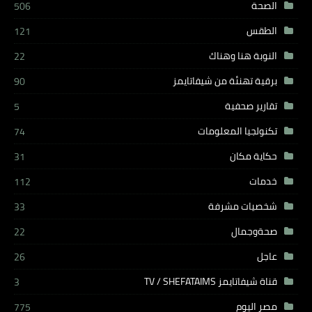
الصحة
506
الطقس
121
النوبة هنا وهناك
22
برقية تهنئة من شيفاتايمز
90
تقارير صحفية
5
تكنولجيا المعلومات
74
حكاية مكان
31
خدمات
112
شخصيات مشرفة
33
صحةوجمال
22
عاجل
26
قناة شيفاتايمز TV / SHEFATAIMS
3
مصر اليوم
775