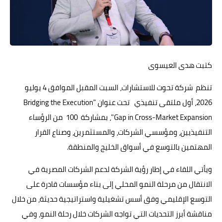
حوادث وقضايا
خدمات
الصحه والجمال
كتبت هدى العيسوى
فن المطبخ
تنظم شركة تحوت للاستشارات، السبت المقبل الموافق 4 يوليو
مقالات
2026، أول ملتقى تنفيذي تحت عنوان "Bridging the Execution
Gap in Cross-Market Expansion"، بمشاركة 100 من الرؤساء
التنفيذيين، ومؤسسي الشركات، والمستثمرين، وصناع القرار
المهتمين بالتوسع في أسواق الخليج والمنطقة.
ويأتي اللقاء في إطار رؤية الشركة لدعم الشركات المصرية في
الانتقال من مرحلة النمو المحلي إلى بناء مؤسسات قادرة على
التوسع الإقليمي وفق أسس تشغيلية واستراتيجية حديثة، من خلال
مناقشة أبرز التحديات التي تواجه الشركات خلال رحلة النمو، وفي