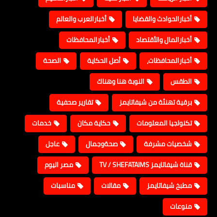
أخبارالحوادث والقضايا
أخبارالعرب والعالم
أخبارالمال والأقتصاد
أخبارالمحافظات
أخبارالمحافظات،
أصل الحكاية
الصحة
الطقس
النوبة هنا وهناك
برقية تهنئة من شيفاتايمز
تقارير صحفية
تكنولجيا المعلومات
حكاية مكان
خدمات
شخصيات مشرفة
صحةوجمال
عاجل
قناة شيفاتايمز TV / SHEFATAIMS
مصر اليوم
مطبخ شيفاتايمز
مقالات
مناسبات
منوعات