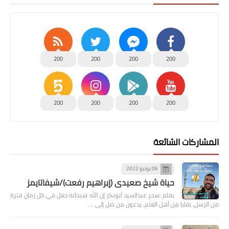
200
200
200
200
200
200
200
200
المشاركات الشائعة
06 يونيو 2022
حياة شيخ صعيدى (إبراهيم رفعت)/شيفاتايمز
بقلم :سحر عبدالسيد أبوبكر إن الله سبحانه جعل في كل زمان فترة
من الرسل، بقايا من أهل العلم، يدعون من ضل إلى …