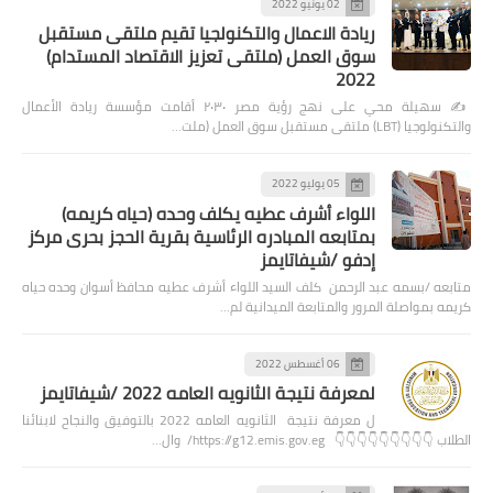
02 يونيو 2022
ريادة الاعمال والتكنولجيا تقيم ملتقى مستقبل
سوق العمل (ملتقى تعزيز الاقتصاد المستدام)
2022
✍️ سهيلة محي على نهج رؤية مصر ٢٠٣٠ أقامت مؤسسة ريادة الأعمال
والتكنولوجيا (LBT) ملتقى مستقبل سوق العمل (ملت…
05 يوليو 2022
اللواء أشرف عطيه يكلف وحده (حياه كريمه)
بمتابعه المبادره الرئاسية بقرية الحجز بحرى مركز
إدفو /شيفاتايمز
متابعه /بسمه عبد الرحمن كلف السيد اللواء أشرف عطيه محافظ أسوان وحده حياه
كريمه بمواصلة المرور والمتابعة الميدانية لم…
06 أغسطس 2022
لمعرفة نتيجة الثانويه العامه 2022 /شيفاتايمز
ل معرفة نتيجة الثانويه العامه 2022 بالتوفيق والنجاح لابنائنا
الطلاب 👇👇👇👇👇👇👇👇👇 https://g12.emis.gov.eg/ وال…