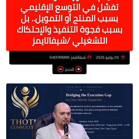
تفشل في التوسع الإقليمي
أخبار الرياصة
بسبب المنتج أو التمويل.. بل
الطب البديل
بسبب فجوة التنفيذ والإحتكاك
منوعات
التشغيلي /شيفاتايمز
خدمات
عاجل
03 يوليو 2026
شيفاتايمز SHEFATAIMS
الحجم
اخبار فنيه
التعليم
الصحه
الطقس
معلومه قانونيه
تكنولوجيا المعلومات