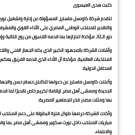
كتبت هدى العيسوى
تتقدم شركة كاونسل ماسترز، المسؤولة عن إدارة وتشغيل نور
والتقدير للمنتخب الوطني المصري على الأداء القوي والمشرف
دور الـ32، مؤكدة اعتزازها بما قدمه اللاعبون من روح قتالية وإصرار طوال مشوار البطولة.
وأشادت الشركة بالمجهود الكبير الذي بذله الجهاز الفني والل
المنتخبات العالمية، مؤكدة أن الأداء الذي قدمه الفريق يعكس
المحافل الدولية.
وأعلنت كاونسل ماسترز عن دعوتها للكابتن حسام حسن والجهاز
الجديدة وممشى أهل مصر، لإقامة تكريم خاص تقديرًا لما قدموه 
بها ومثلت مصدر فخر للجماهير المصرية.
وأكدت الشركة حرصها طوال فترة البطولة على دعم المنتخب 
مباريات المنتخب داخل نورث سكوير وممشى أهل مصر، بما وفر 
والانتماء.