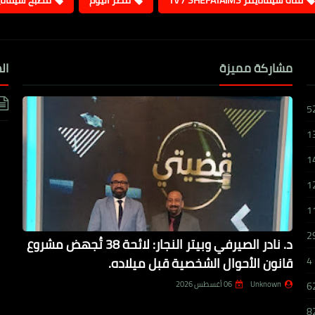
قناة شيفاتايمز TV / SHEFATAIMS
مصر اليوم
مطبخ شيفاتا
مشاركة مميزة
ال
5
1
1
1
1
2
د. نادر الصيرفي وبيتر النجار: لائحة 38 تُجهض مشروع
قانون الأحوال الشخصية قبل ميلاده.
4
Unknown
06 أغسطس 2026
6
8