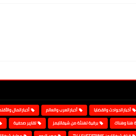
أخبارالحوادث والقضايا
أخبارالعرب والعالم
أخبارالمال والأقت
ة هنا وهناك
برقية تهنئة من شيفاتايمز
تقارير صحفية