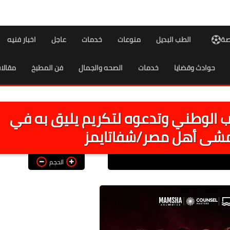
اصة
الطب البديل
منوعات
خدمات
عاجل
اخبار فنيه
حوادث وقضايا
خدمات
الصحه والجمال
فن المطبخ
مقالا
 الوطني وتدعوه لتكريم يليق به في
شى أهل مصر/شفاتايمز
الحجم