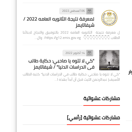
06 أغسطس 2022
لمعرفة نتيجة الثانويه العامه 2022 /
شيفاتايمز
ل معرفة نتيجة الثانويه العامه 2022 بالتوفيق والنجاح لابنائنا
الطلاب 👇👇👇👇👇👇👇👇👇 https://g12.emis.gov.eg/ وال…
14 أكتوبر 2022
"كي لا تتوه يا صاحبي: حكاية طالب
في الدراسات الدنيا" / شيفاتايمز
ر
"كي لا تتوه يا صاحبي: حكاية طالب في الدراسات الدنيا" كتبه الطالب
الأسيف| عبدالرحمن الليث قبل أن أبدأ بهذه ا…
مشاركات عشوائية
مشاركات عشوائية [رأسي]