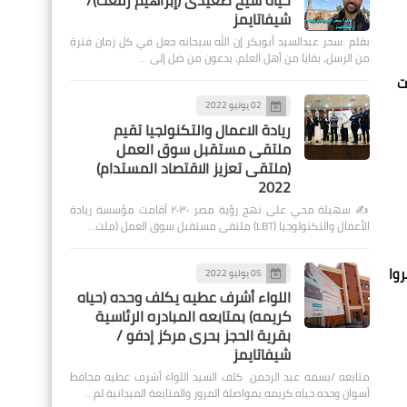
حياة شيخ صعيدى (إبراهيم رفعت)/
شيفاتايمز
بقلم :سحر عبدالسيد أبوبكر إن الله سبحانه جعل في كل زمان فترة
من الرسل، بقايا من أهل العلم، يدعون من ضل إلى …
ت
02 يونيو 2022
ريادة الاعمال والتكنولجيا تقيم
ملتقى مستقبل سوق العمل
(ملتقى تعزيز الاقتصاد المستدام)
2022
✍️ سهيلة محي على نهج رؤية مصر ٢٠٣٠ أقامت مؤسسة ريادة
الأعمال والتكنولوجيا (LBT) ملتقى مستقبل سوق العمل (ملت…
روا
05 يوليو 2022
اللواء أشرف عطيه يكلف وحده (حياه
كريمه) بمتابعه المبادره الرئاسية
بقرية الحجز بحرى مركز إدفو /
شيفاتايمز
متابعه /بسمه عبد الرحمن كلف السيد اللواء أشرف عطيه محافظ
أسوان وحده حياه كريمه بمواصلة المرور والمتابعة الميدانية لم…