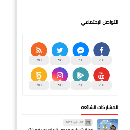
التواصل الإجتماعي
200
200
200
200
200
200
200
200
المشاركات الشائعة
06 يونيو 2022