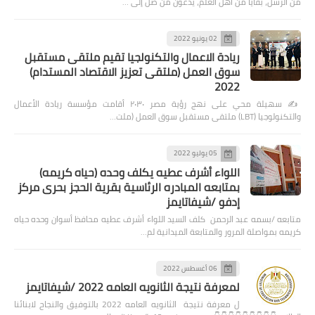
من الرسل، بقايا من أهل العلم، يدعون من ضل إلى …
02 يونيو 2022
ريادة الاعمال والتكنولجيا تقيم ملتقى مستقبل
سوق العمل (ملتقى تعزيز الاقتصاد المستدام)
2022
✍️ سهيلة محي على نهج رؤية مصر ٢٠٣٠ أقامت مؤسسة ريادة الأعمال
والتكنولوجيا (LBT) ملتقى مستقبل سوق العمل (ملت…
05 يوليو 2022
اللواء أشرف عطيه يكلف وحده (حياه كريمه)
بمتابعه المبادره الرئاسية بقرية الحجز بحرى مركز
إدفو /شيفاتايمز
متابعه /بسمه عبد الرحمن كلف السيد اللواء أشرف عطيه محافظ أسوان وحده حياه
كريمه بمواصلة المرور والمتابعة الميدانية لم…
06 أغسطس 2022
لمعرفة نتيجة الثانويه العامه 2022 /شيفاتايمز
ل معرفة نتيجة الثانويه العامه 2022 بالتوفيق والنجاح لابنائنا