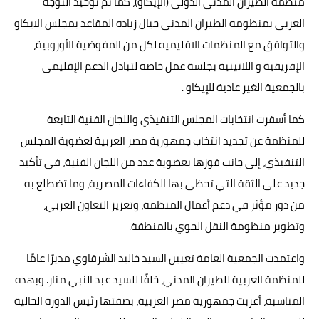
منظمة الطيران المدني الدولي (الإيكاو)، كما تم توحيد التوجه
العربى بمنظومه الطيران المدنى حيال زياده المقاعد بمجلس الايكاو
والتوافق مع المنظمات الاقليميه لكل من المفوضية الأوروبية،
الإفريقية و اللاتينية بجلسة عمل خاصه لتبادل الدعم الإقليمى
بالجمعية الغير عادية للإيكاو .
كما أسفرت انتخابات المجلس التنفيذي واللجان الفنية التابعة
للمنظمة عن تجديد انتخاب جمهورية مصر العربية لعضوية المجلس
التنفيذي، إلى جانب فوزها بعضوية عدد من اللجان الفنية، في تأكيد
جديد على الثقة التي تحظى بها الكفاءات المصرية، وما تضطلع به
من دور مؤثر في دعم أعمال المنظمة، وتعزيز التعاون العربي،
وتطوير منظومة النقل الجوي بالمنطقة.
واعتمدت الجمعية العامة تعيين السيد خاليد الشرقاوي مديرًا عامًا
للمنظمة العربية للطيران المدني، خلفًا للسيد عبد النبي منار. وبهذه
المناسبة، أعربت جمهورية مصر العربية، بصفتها رئيس الدورة الحالية