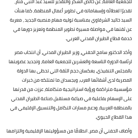
للجمعية العامة، عن خالص الشكر والتقدير للسيد عبد النبي منار،
تقديرًا لعطائه وإسهاماته في تطوير أعمال المنظمة، كما هنأت
السيد خاليد الشرقاوي بمناسبة توليه مهام منصبه الجديد ، معربة
عن ثقتها في مواصلة مسيرة تطوير المنظمة وتعزيز دورها في
خدمة قطاع الطيران المدني العربي.
وأكد الدكتور سامح الحفني، وزير الطيران المدني، أن انتخاب مصر
لرئاسة الدورة التاسعة والعشرين للجمعية العامة، وتجديد عضويتها
بالمجلس التنفيذي، يعكسان حجم الثقة التي تحظى بها الدولة
المصرية لدى أشقائها العرب، ويجسدان ما تمتلكه من خبرات
مؤسسية متراكمة ورؤية استراتيجية متكاملة، عززت من قدرتها
على الإسهام بفاعلية في صياغة مستقبل صناعة الطيران المدني
بالمنطقه العربية، ودعم مسارات التكامل والتنسيق الإقليمي في
هذا القطاع الحيوي.
وأضاف الحفني أن مصر، انطلاقًا من مسؤوليتها الإقليمية والتزامها