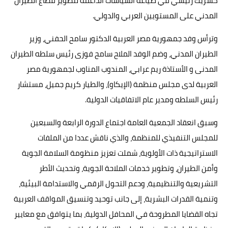
كشريك رئيسي في صياغة السياسات الداعمة لتطوير قطاع الطيران
المدني على المستويين العربي والدولي.
وترأس وفد جمهورية مصر العربية الدكتور سامح الحفني، وزير
الطيران المدني، وضم الوفد الملاح سامح فوزى رئيس سلطه الطيران
المدنى و الأستاذة ريم عرابي، المندوب المناوب لجمهورية مصر
العربية لدى مجلس منظمة (الإيكاو)، والطيار كريم جميل، مستشار
رئيس السلطه ومدير عام الاتفاقيات الدولية.
وسبق انعقاد الجمعية العامة اجتماع الدورة الرابعة والسبعين
للمجلس التنفيذي للمنظمة، والذي ناقش عددا من الملفات
الاستراتيجية ذات الأولوية، شملت تعزيز منظومة السلامة الجوية
وأمن الطيران، وتطوير خدمات الملاحة الجوية، وتحديث الأطر
التشريعية والتنظيمية، ودعم التحول الرقمي والاستدامة البيئية،
وتنمية القدرات البشرية، إلى جانب توحيد وتنسيق المواقف العربية
تجاه القضايا المطروحة في المحافل الدولية، بما يتوافق مع معايير