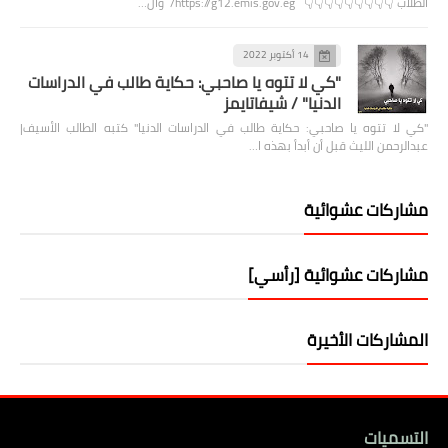
الطلاب 👇👇👇👇👇👇👇👇👇 https://g12.emis.gov.eg/ وال…
14 أكتوبر 2022
"كي لا تتوه يا صاحبي: حكاية طالب في الدراسات
الدنيا" / شيفاتايمز
"كي لا تتوه يا صاحبي: حكاية طالب في الدراسات الدنيا" كتبه الطالب الأسيف|
عبدالرحمن الليث قبل أن أبدأ بهذه ا…
مشاركات عشوائية
مشاركات عشوائية [رأسي]
المشاركات الأخيرة
التسميات