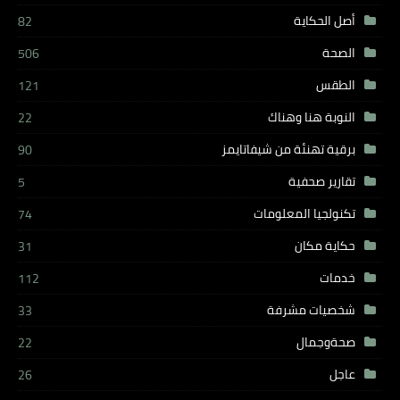
أصل الحكاية
82
الصحة
506
الطقس
121
النوبة هنا وهناك
22
برقية تهنئة من شيفاتايمز
90
تقارير صحفية
5
تكنولجيا المعلومات
74
حكاية مكان
31
خدمات
112
شخصيات مشرفة
33
صحةوجمال
22
عاجل
26