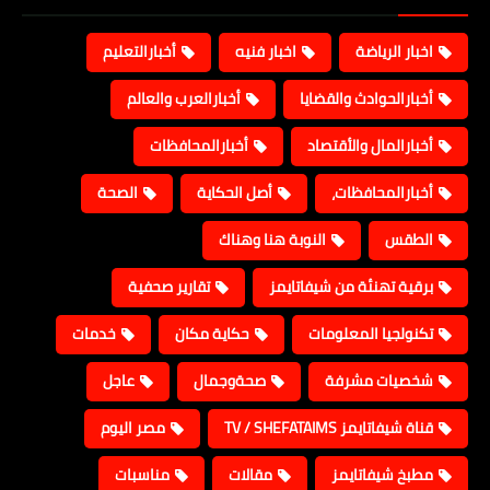
اخبار الرياضة
اخبار فنيه
أخبارالتعليم
أخبارالحوادث والقضايا
أخبارالعرب والعالم
أخبارالمال والأقتصاد
أخبارالمحافظات
أخبارالمحافظات،
أصل الحكاية
الصحة
الطقس
النوبة هنا وهناك
برقية تهنئة من شيفاتايمز
تقارير صحفية
تكنولجيا المعلومات
حكاية مكان
خدمات
شخصيات مشرفة
صحةوجمال
عاجل
قناة شيفاتايمز TV / SHEFATAIMS
مصر اليوم
مطبخ شيفاتايمز
مقالات
مناسبات