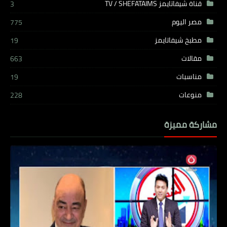
قناة شيفاتايمز TV / SHEFATAIMS
3
مصر اليوم
775
مطبخ شيفاتايمز
19
مقالات
663
مناسبات
19
منوعات
228
مشاركة مميزة