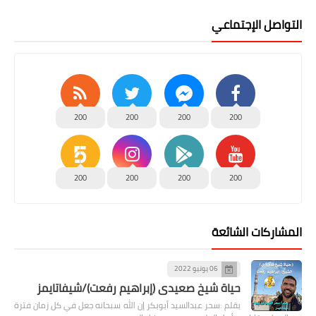
التواصل الإجتماعي
200
200
200
200
200
200
200
200
المشاركات الشائعة
06 يونيو 2022
حياة شيخ صعيدى (إبراهيم رفعت)/شيفاتايمز
بقلم :سحر عبدالسيد أبوبكر إن الله سبحانه جعل في كل زمان فترة