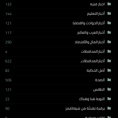
اخبار فنيه
132
أخبارالتعليم
144
أخبارالحوادث والقضايا
121
أخبارالعرب والعالم
117
أخبارالمال والأقتصاد
290
أخبارالمحافظات
4
أخبارالمحافظات،
622
أصل الحكاية
82
الصحة
506
الطقس
121
النوبة هنا وهناك
22
برقية تهنئة من شيفاتايمز
90
تقارير صحفية