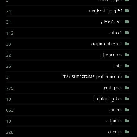
5
تكنولجيا المعلومات
74
حكاية مكان
31
خدمات
112
شخصيات مشرفة
33
صحةوجمال
22
عاجل
26
قناة شيفاتايمز TV / SHEFATAIMS
3
مصر اليوم
775
مطبخ شيفاتايمز
19
مقالات
663
مناسبات
19
منوعات
228