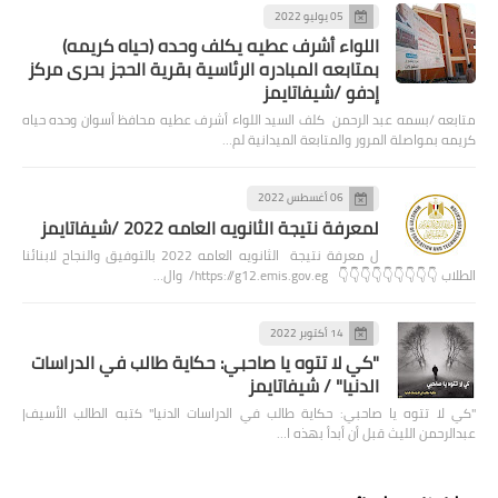
05 يوليو 2022
اللواء أشرف عطيه يكلف وحده (حياه كريمه)
بمتابعه المبادره الرئاسية بقرية الحجز بحرى مركز
إدفو /شيفاتايمز
متابعه /بسمه عبد الرحمن كلف السيد اللواء أشرف عطيه محافظ أسوان وحده حياه
كريمه بمواصلة المرور والمتابعة الميدانية لم…
06 أغسطس 2022
لمعرفة نتيجة الثانويه العامه 2022 /شيفاتايمز
ل معرفة نتيجة الثانويه العامه 2022 بالتوفيق والنجاح لابنائنا
الطلاب 👇👇👇👇👇👇👇👇👇 https://g12.emis.gov.eg/ وال…
14 أكتوبر 2022
"كي لا تتوه يا صاحبي: حكاية طالب في الدراسات
الدنيا" / شيفاتايمز
"كي لا تتوه يا صاحبي: حكاية طالب في الدراسات الدنيا" كتبه الطالب الأسيف|
عبدالرحمن الليث قبل أن أبدأ بهذه ا…