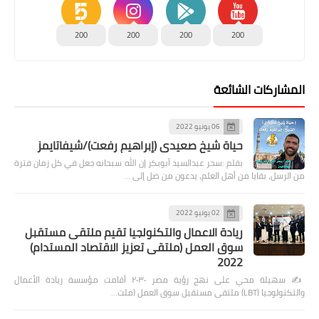
200
200
200
200
المشاركات الشائعة
06 يونيو 2022
حياة شيخ صعيدى (إبراهيم رفعت)/شيفاتايمز
بقلم :سحر عبدالسيد أبوبكر إن الله سبحانه جعل في كل زمان فترة
من الرسل، بقايا من أهل العلم، يدعون من ضل إلى …
02 يونيو 2022
ريادة الاعمال والتكنولجيا تقيم ملتقى مستقبل
سوق العمل (ملتقى تعزيز الاقتصاد المستدام)
2022
✍️ سهيلة محي على نهج رؤية مصر ٢٠٣٠ أقامت مؤسسة ريادة الأعمال
والتكنولوجيا (LBT) ملتقى مستقبل سوق العمل (ملت…