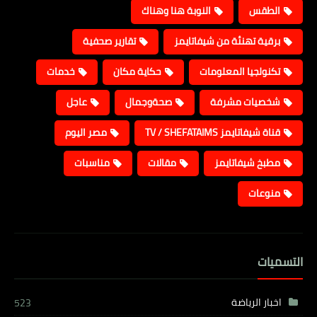
الطقس
النوبة هنا وهناك
برقية تهنئة من شيفاتايمز
تقارير صحفية
تكنولجيا المعلومات
حكاية مكان
خدمات
شخصيات مشرفة
صحةوجمال
عاجل
قناة شيفاتايمز TV / SHEFATAIMS
مصر اليوم
مطبخ شيفاتايمز
مقالات
مناسبات
منوعات
التسميات
اخبار الرياضة
523