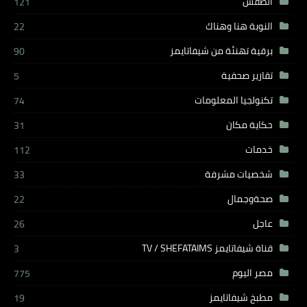
الطقس
121
النوبة هنا وهناك
22
برقية تهنئة من شيفاتايمز
90
تقارير صحفية
5
تكنولجيا المعلومات
74
حكاية مكان
31
خدمات
112
شخصيات مشرفة
33
صحةوجمال
22
عاجل
26
قناة شيفاتايمز TV / SHEFATAIMS
3
مصر اليوم
775
مطبخ شيفاتايمز
19