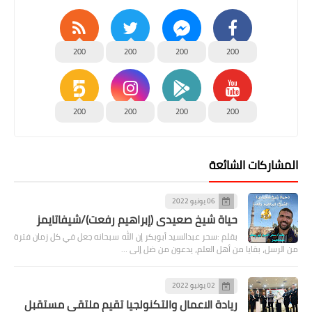
200
200
200
200
200
200
200
200
المشاركات الشائعة
06 يونيو 2022
حياة شيخ صعيدى (إبراهيم رفعت)/شيفاتايمز
بقلم :سحر عبدالسيد أبوبكر إن الله سبحانه جعل في كل زمان فترة
من الرسل، بقايا من أهل العلم، يدعون من ضل إلى …
02 يونيو 2022
ريادة الاعمال والتكنولجيا تقيم ملتقى مستقبل