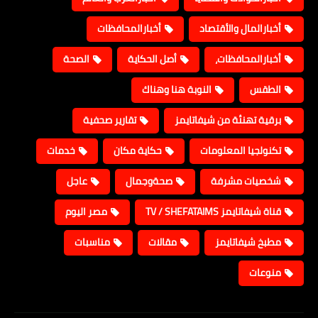
أخبارالمال والأقتصاد
أخبارالمحافظات
أخبارالمحافظات،
أصل الحكاية
الصحة
الطقس
النوبة هنا وهناك
برقية تهنئة من شيفاتايمز
تقارير صحفية
تكنولجيا المعلومات
حكاية مكان
خدمات
شخصيات مشرفة
صحةوجمال
عاجل
قناة شيفاتايمز TV / SHEFATAIMS
مصر اليوم
مطبخ شيفاتايمز
مقالات
مناسبات
منوعات