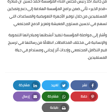
من جانبه، أكد رئيس مجلس امناء المؤسسة أحمد حسين أن مبادرة
«قدم الخير» تأتي ضمن برامج المؤسسة الهادفة إلى دعم وتمكين
المستفيدين من خلال توفير الأجهزة التعويضية والمساعدات التي
تسهم في تحسين مستوى المعيشة وتعزيز الدمج المجتمعي.
وأشار إلى مواصلة المؤسسة تنفيذ أنشطتها ومبادراتها التنموية
والإنسانية في مختلف المحافظات، انطلاقًا من رسالتها في ترسيخ
قيم التكافل المجتمعي وإحداث أثر إيجابي ومستدام في حياة
المستفيدين.
نشر
تغريد
مشاركة
LinkedIn
Twitter
Facebook
حفظ
مشاركة
إرسال
Email
Whatsapp
Pinterest
طباعة