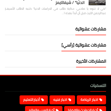
الدنيا" / شيفاتايمز
"كي لا تتوه يا صاحبي: حكاية طالب في الدراسات الدنيا" كتبه الطالب الأسيف|
عبدالرحمن الليث قبل أن أبدأ بهذه ا…
مشاركات عشوائية
مشاركات عشوائية [رأسي]
المشاركات الأخيرة
التسميات
اخبار الرياضة
اخبار فنيه
أخبارالتعليم
أخبارالحوادث والقضايا
أخبارالعرب والعالم