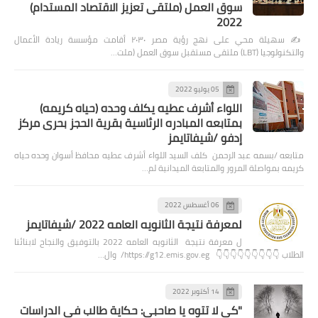
سوق العمل (ملتقى تعزيز الاقتصاد المستدام)
2022
✍️ سهيلة محي على نهج رؤية مصر ٢٠٣٠ أقامت مؤسسة ريادة الأعمال
والتكنولوجيا (LBT) ملتقى مستقبل سوق العمل (ملت…
05 يوليو 2022
اللواء أشرف عطيه يكلف وحده (حياه كريمه)
بمتابعه المبادره الرئاسية بقرية الحجز بحرى مركز
إدفو /شيفاتايمز
متابعه /بسمه عبد الرحمن كلف السيد اللواء أشرف عطيه محافظ أسوان وحده حياه
كريمه بمواصلة المرور والمتابعة الميدانية لم…
06 أغسطس 2022
لمعرفة نتيجة الثانويه العامه 2022 /شيفاتايمز
ل معرفة نتيجة الثانويه العامه 2022 بالتوفيق والنجاح لابنائنا
الطلاب 👇👇👇👇👇👇👇👇👇 https://g12.emis.gov.eg/ وال…
14 أكتوبر 2022
"كي لا تتوه يا صاحبي: حكاية طالب في الدراسات