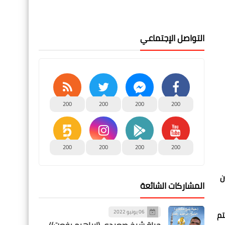
التواصل الإجتماعي
200
200
200
200
200
200
200
200
عاون
المشاركات الشائعة
06 يونيو 2022
تُختتم