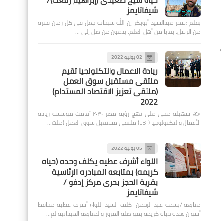
حياة شيخ صعيدى (إبراهيم رفعت)/
شيفاتايمز
بقلم :سحر عبدالسيد أبوبكر إن الله سبحانه جعل في كل زمان فترة
من الرسل، بقايا من أهل العلم، يدعون من ضل إلى …
02 يونيو 2022
ريادة الاعمال والتكنولجيا تقيم
ملتقى مستقبل سوق العمل
(ملتقى تعزيز الاقتصاد المستدام)
2022
✍️ سهيلة محي على نهج رؤية مصر ٢٠٣٠ أقامت مؤسسة ريادة
الأعمال والتكنولوجيا (LBT) ملتقى مستقبل سوق العمل (ملت…
05 يوليو 2022
اللواء أشرف عطيه يكلف وحده (حياه
كريمه) بمتابعه المبادره الرئاسية
بقرية الحجز بحرى مركز إدفو /
شيفاتايمز
متابعه /بسمه عبد الرحمن كلف السيد اللواء أشرف عطيه محافظ
أسوان وحده حياه كريمه بمواصلة المرور والمتابعة الميدانية لم…