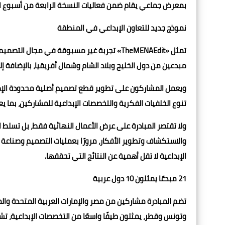
بمعرض جماعي يقام ضمن فعاليات النسخة الرابعة من أسبوع القاهرة للتصميم خ
نموذج جديد للتعاون الإبداعي في المنطقة
تمثل «TheMENAEdit» تجربة غير مسبوقة في مجا
مبدعين من دول الخليج وبلاد الشام وشمال أفريقيا، بالإضافة 
ويعمل المشاركون على تطوير قطع تصميم أصلية محدودة الإص
تنوع الخلفيات الفكرية والتخصصات الإبداعية للمشاركين، بما يع
ولا تقتصر المبادرة على عرض الأعمال النهائية فقط، بل تسلط ال
والاستكشاف وتطوير الأفكار، مرورًا بعمليات التصميم وصناعة ال
الإبداعية لا تقل أهمية عن النتائج التي تحققها.
21 مبدعًا يمثلون 10 دول عربية
تضم المبادرة مشاركين من مصر والإمارات العربية المتحدة وال
وتونس وقطر، يمثلون طيفًا واسعًا من التخصصات الإبداعية، تش