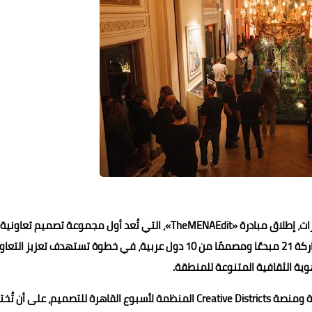
أعلنت منصة «الحوارات الإبداعية»، التابعة لشركة YVT للاستشارات، إطلاق مبادرة «TheMENAEdit»، التي تُعد أول مجموعة تصميم تعاونية
عابرة للحدود في منطقة الشرق الأوسط وشمال أفريقيا، بمشاركة 21 مبدعًا ومصممًا من 10 دول عربية، في خطوة تستهدف تعزيز الت
ية الثقافية المتنوعة للمنطقة.
وتأتي المبادرة بالشراكة مع استوديو Design Point في القاهرة ومنصة Creative Districts المنظمة لأسبوع القاهرة للتصميم، على أن 