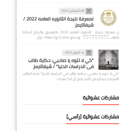
06 أغسطس 2022
لمعرفة نتيجة الثانويه العامه 2022 /
شيفاتايمز
ل معرفة نتيجة الثانويه العامه 2022 بالتوفيق والنجاح لابنائنا
الطلاب 👇👇👇👇👇👇👇👇👇 https://g12.emis.gov.eg/ وال…
14 أكتوبر 2022
"كي لا تتوه يا صاحبي: حكاية طالب
في الدراسات الدنيا" / شيفاتايمز
"كي لا تتوه يا صاحبي: حكاية طالب في الدراسات الدنيا" كتبه الطالب
الأسيف| عبدالرحمن الليث قبل أن أبدأ بهذه ا…
مشاركات عشوائية
مشاركات عشوائية [رأسي]