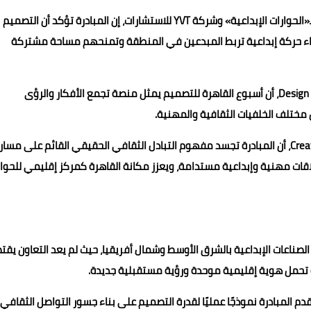
وقالت ياسمين فاندا تروفاست، المؤسسة والمديرة التنفيذية لـ«الحوارات الإبداعية» وشركة YVT للاستشارات، إن المبادرة تؤكد أن التصميم
بناء حركة إبداعية تربط المبدعين في المنطقة وتمنحهم مساحة مشتركة
من جانبه، أكد كريم الحيوان، الشريك المؤسس لاستوديو Design Point، أن أسبوع القاهرة للتصميم يمثل منصة تجمع الأفكار والرؤى
 مختلف الخلفيات الثقافية والمهنية.
بدورها، أوضحت يسرا شيرة، الشريكة المؤسسة لـ Creative Districts، أن المبادرة تجسد مفهوم التبادل الثقافي الحقيقي القائم على مسار
اقات مهنية وإبداعية مستدامة، ويعزز مكانة القاهرة كمركز إقليمي للحوار
تنامي في مشهد الصناعات الإبداعية بالشرق الأوسط وشمال أفريقيا، حيث لم يعد التعاون يقت
ة تحمل هوية إقليمية موحدة ورؤية مستقبلية جديدة.
ة في مشروع واحد، تقدم المبادرة نموذجًا عمليًا لقدرة التصميم على بناء جسور التواصل الثقافي