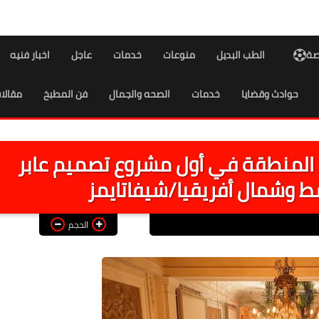
اصة
الطب البديل
منوعات
خدمات
عاجل
اخبار فنيه
حوادث وقضايا
خدمات
الصحه والجمال
فن المطبخ
مقالا
المنطقة في أول مشروع تصميم عابر
ط وشمال أفريقيا/شيفاتايمز
الحجم