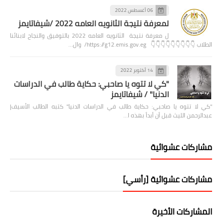
06 أغسطس 2022
لمعرفة نتيجة الثانويه العامه 2022 /شيفاتايمز
ل معرفة نتيجة الثانويه العامه 2022 بالتوفيق والنجاح لابنائنا
الطلاب 👇👇👇👇👇👇👇👇👇 https://g12.emis.gov.eg/ وال…
14 أكتوبر 2022
"كي لا تتوه يا صاحبي: حكاية طالب في الدراسات
الدنيا" / شيفاتايمز
"كي لا تتوه يا صاحبي: حكاية طالب في الدراسات الدنيا" كتبه الطالب الأسيف|
عبدالرحمن الليث قبل أن أبدأ بهذه ا…
مشاركات عشوائية
مشاركات عشوائية [رأسي]
المشاركات الأخيرة