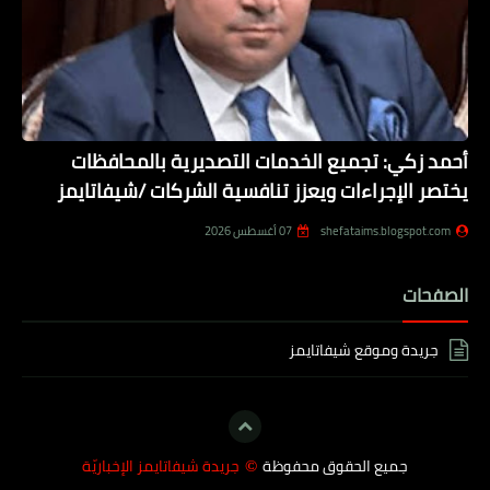
أحمد زكي: تجميع الخدمات التصديرية بالمحافظات
يختصر الإجراءات ويعزز تنافسية الشركات /شيفاتايمز
shefataims.blogspot.com
07 أغسطس 2026
الصفحات
جريدة وموقع شيفاتايمز
جميع الحقوق محفوظة
جريدة شيفاتايمز الإخباريّة
©