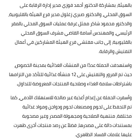
بالهيئة، بمشاركة الدكتور أحمد فوزي مدير إدارة الرقابة على
السوق المحلي، والدكتور صبري زغلول مدير فرع الهيئة بالقليوبية،
والدكتور محمود شاكر ممثل غرفة عمليات السوق المحلي بالمقر
الرئيسي، والمهندس أسامة القاضي مشرف السوق المحلي
بالقليوبية، إلى جانب مفتشي فرع الهيئة المشاركين في أعمال
التفتيش والرقابة.
واستهدفت الحملة عددًا من المنشآت الغذائية بمدينة الخصوص،
حيث تم المرور والتفتيش على 12 منشأة غذائية للتأكد من التزامها
باشتراطات سلامة الغذاء وصلاحية المنتجات المعروضة للتداول.
وأسفرت الحملة عن إعدام أغذية غير صالحة للاستهلاك الآدمي، كما
تم التحفظ على لحوم ومصنعات لحوم ودواجن ومواد غذائية
مختلفة، منتهية الصلاحية ومجهولة المصدر وغير مصحوبة
بمستندات دالة على مصدرها، فضلاً عن رصد منتجات أخرى ظهرت
عليها علامات الفساد الظاهري.