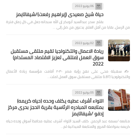
06 يونيو 2022
حياة شيخ صعيدى (إبراهيم رفعت)/شيفاتايمز
بقلم :سحر عبدالسيد أبوبكر إن الله سبحانه جعل في كل زمان فترة
من الرسل، بقايا من أهل العلم، يدعون من ضل إلى …
02 يونيو 2022
ريادة الاعمال والتكنولجيا تقيم ملتقى مستقبل
سوق العمل (ملتقى تعزيز الاقتصاد المستدام)
2022
✍️ سهيلة محي على نهج رؤية مصر ٢٠٣٠ أقامت مؤسسة ريادة الأعمال
والتكنولوجيا (LBT) ملتقى مستقبل سوق العمل (ملت…
05 يوليو 2022
اللواء أشرف عطيه يكلف وحده (حياه كريمه)
بمتابعه المبادره الرئاسية بقرية الحجز بحرى مركز
إدفو /شيفاتايمز
متابعه /بسمه عبد الرحمن كلف السيد اللواء أشرف عطيه محافظ أسوان وحده حياه
كريمه بمواصلة المرور والمتابعة الميدانية لم…