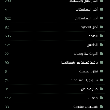
أخبارالمال والأقتصاد
290
أخبارالمحافظات
4
أخبارالمحافظات،
622
أصل الحكاية
82
الصحة
506
الطقس
121
النوبة هنا وهناك
22
برقية تهنئة من شيفاتايمز
90
تقارير صحفية
5
تكنولجيا المعلومات
74
حكاية مكان
31
خدمات
112
شخصيات مشرفة
33