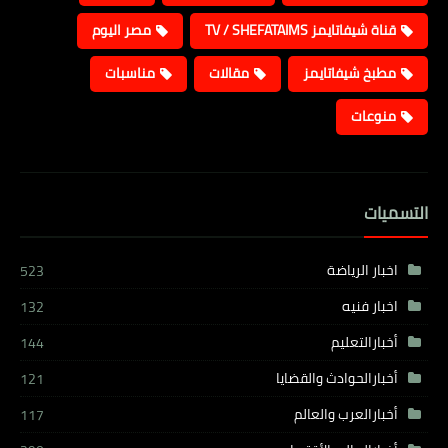
قناة شيفاتايمز TV / SHEFATAIMS
مصر اليوم
مطبخ شيفاتايمز
مقالات
مناسبات
منوعات
التسميات
اخبار الرياضة
523
اخبار فنيه
132
أخبارالتعليم
144
أخبارالحوادث والقضايا
121
أخبارالعرب والعالم
117