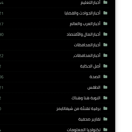
أخبارالتعليم
44
أخبارالحوادث والقضايا
21
أخبارالعرب والعالم
17
أخبارالمال والأقتصاد
90
أخبارالمحافظات
أخبارالمحافظات،
22
أصل الحكاية
2
الصحة
06
الطقس
21
النوبة هنا وهناك
2
برقية تهنئة من شيفاتايمز
0
تقارير صحفية
تكنولجيا المعلومات
4