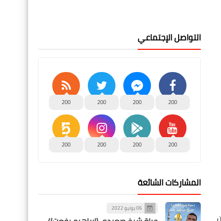
التواصل الإجتماعي
200
200
200
200
200
200
200
200
المشاركات الشائعة
06 يونيو 2022
ن