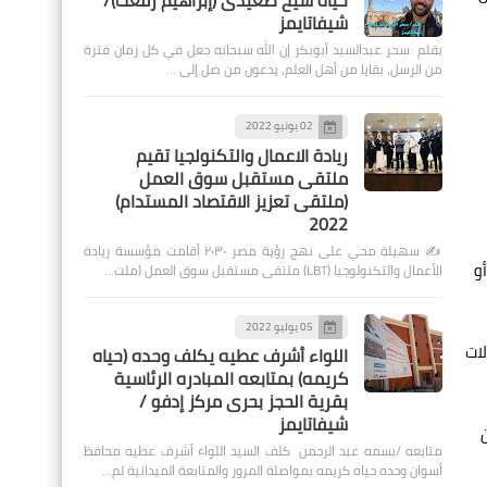
حياة شيخ صعيدى (إبراهيم رفعت)/
شيفاتايمز
بقلم :سحر عبدالسيد أبوبكر إن الله سبحانه جعل في كل زمان فترة
من الرسل، بقايا من أهل العلم، يدعون من ضل إلى …
02 يونيو 2022
ريادة الاعمال والتكنولجيا تقيم
ملتقى مستقبل سوق العمل
(ملتقى تعزيز الاقتصاد المستدام)
2022
✍️ سهيلة محي على نهج رؤية مصر ٢٠٣٠ أقامت مؤسسة ريادة
و
الأعمال والتكنولوجيا (LBT) ملتقى مستقبل سوق العمل (ملت…
05 يوليو 2022
لات
اللواء أشرف عطيه يكلف وحده (حياه
كريمه) بمتابعه المبادره الرئاسية
بقرية الحجز بحرى مركز إدفو /
شيفاتايمز
متابعه /بسمه عبد الرحمن كلف السيد اللواء أشرف عطيه محافظ
أسوان وحده حياه كريمه بمواصلة المرور والمتابعة الميدانية لم…