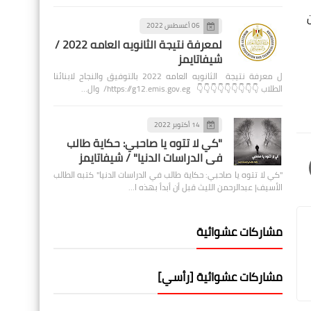
06 أغسطس 2022
لمعرفة نتيجة الثانويه العامه 2022 /
شيفاتايمز
ل معرفة نتيجة الثانويه العامه 2022 بالتوفيق والنجاح لابنائنا
الطلاب 👇👇👇👇👇👇👇👇👇 https://g12.emis.gov.eg/ وال…
14 أكتوبر 2022
"كي لا تتوه يا صاحبي: حكاية طالب
في الدراسات الدنيا" / شيفاتايمز
"كي لا تتوه يا صاحبي: حكاية طالب في الدراسات الدنيا" كتبه الطالب
الأسيف| عبدالرحمن الليث قبل أن أبدأ بهذه ا…
مشاركات عشوائية
مشاركات عشوائية [رأسي]