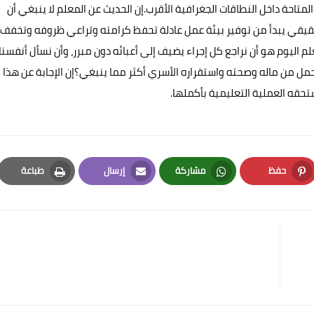
لمتاحة داخل النطاقات الجغرافية الأقرب.إن الحديث عن المعلم لا ينبغي أن
لحقيقي يبدأ من توفير بيئة عمل عادلة تحفظ كرامته وتراعي ظروفه وتخفف
م اليوم هو أن نراجع كل إجراء يضيف إلى أعبائه دون مبرر، وأن نسأل أنفسنا
مل من ماله وصحته واستقراره الأسري أكثر مما ينبغي؟إن الإجابة عن هذا
حقه العملية التعليمية بأكملها.
حفظ
مشاركة
إرسال
طباعة
Print
Email
Whatsapp
Pinterest