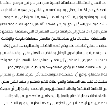
بها لأعمال الامتحانات بمحافظة البحيرة مجرد خبر عابر في موسم الامتحانا
ًا يتجدد كل عام، لكنه لا يحظى بما يستحقه من نقاش جاد، وهو ملف انتدابات
ء إنسانية ومادية وإدارية.لا أحد يختلف على أهمية الانضباط في منظومة
 والشفافية. لكن السؤال الذي يفرض نفسه دائمًا: هل تحقق المنظومة الحالي
عض الإجراءات تحتاج إلى مراجعة تواكب المتغيرات التي شهدها المجتمع خ
 بالمعلمات المنتدبات خارج محافظاتهن. فالسفر لمسافات طويلة، والإقامة
تحديات لا يمكن تجاهلها عند وضع خطط الانتداب. والمطلوب هنا ليس إلغاء
وف الاجتماعية والإنسانية دون الإخلال بمقتضيات العمل.وفي الوقت نفسه، يبر
امتحانات. فمن غير المنطقي أن يتحمل المعلم نفقات السفر والإقامة والط
 على مستحقاته. فالمعلم يؤدي مهمة رسمية بتكليف من الدولة، ومن
همة لا بعدها.والواقع أن المشكلة لا تتوقف عند تأخر الصرف فقط، بل تمتد إل
 مستحقات. فتكاليف المعيشة والمواصلات تتغير باستمرار، بينما تبقى بعض
 بين التكلفة الحقيقية والعائد المستحق.ومن الإنصاف الإشارة إلى أن طبيعة
اك امتحانات عملية تحتاج بالفعل إلى معلمين متخصصين في المجالات
تخصصين. غير أن هذا لا ينفي الحاجة إلى إعادة النظر في توزيع الانتدابات،