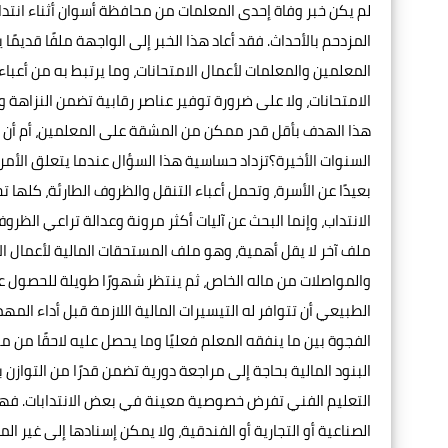
لم يكن خبر وفاة إحدى المعلمات من محافظة أسوان أثناء انتدا
المزدحم بالأحداث. فقد أعاد هذا الخبر إلى الواجهة ملفًا قديم
المعلمين والمعلمات لأعمال الامتحانات، وما يرتبط به من أعبا
الامتحانات، ولا على ضرورة توفير عناصر رقابية تضمن النزاهة
هذا الهدف بأقل قدر ممكن من المشقة على المعلمين، أم أن ب
السنوات الأخيرة؟تزداد حساسية هذا السؤال عندما يتعلق الأمر
بعيدًا عن الأسرة، وتحمل أعباء التنقل والظروف الطارئة، كلها 
الانتداب، وإنما البحث عن آليات أكثر مرونة وعدالة تراعي الظر
ملف آخر لا يقل أهمية، وهو ملف المستحقات المالية لأعمال ال
والمواصلات من ماله الخاص، ثم ينتظر شهورًا طويلة للحصول
الطبيعي أن تتوافر له التيسيرات المالية اللازمة قبل أداء الم
الفجوة بين ما ينفقه المعلم فعليًا وما يحصل عليه لاحقًا من
البنود المالية بحاجة إلى مراجعة دورية تضمن قدرًا من التوازن
التعليم الفني تفرض خصوصية معينة في بعض الانتدابات. فهن
الصناعية أو التجارية أو الفندقية، ولا يمكن إسنادها إلى غير الم