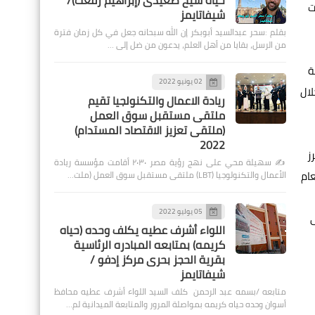
حياة شيخ صعيدى (إبراهيم رفعت)/
ت
شيفاتايمز
بقلم :سحر عبدالسيد أبوبكر إن الله سبحانه جعل في كل زمان فترة
من الرسل، بقايا من أهل العلم، يدعون من ضل إلى …
ة
02 يونيو 2022
لال
ريادة الاعمال والتكنولجيا تقيم
ملتقى مستقبل سوق العمل
(ملتقى تعزيز الاقتصاد المستدام)
2022
ز
✍️ سهيلة محي على نهج رؤية مصر ٢٠٣٠ أقامت مؤسسة ريادة
عام
الأعمال والتكنولوجيا (LBT) ملتقى مستقبل سوق العمل (ملت…
05 يوليو 2022
ى
اللواء أشرف عطيه يكلف وحده (حياه
كريمه) بمتابعه المبادره الرئاسية
بقرية الحجز بحرى مركز إدفو /
شيفاتايمز
متابعه /بسمه عبد الرحمن كلف السيد اللواء أشرف عطيه محافظ
أسوان وحده حياه كريمه بمواصلة المرور والمتابعة الميدانية لم…