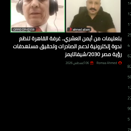
1
1
1
2
بتعليمات من أيمن العشري.. غرفة القاهرة تنظم
ندوة إلكترونية لدعم الصادرات وتحقيق مستهدفات
4
رؤية مصر 2030/شيفاتايمز
6
Romaa Ahmed
06 أغسطس 2026
8
5
1
2
9
5
7