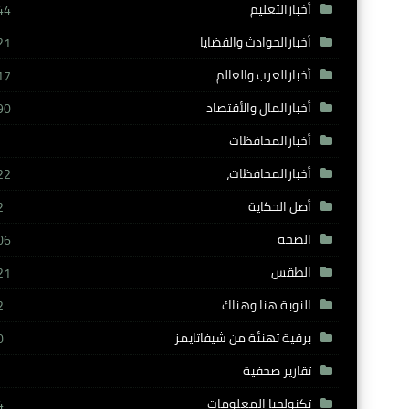
أخبارالتعليم
44
أخبارالحوادث والقضايا
21
أخبارالعرب والعالم
17
أخبارالمال والأقتصاد
90
أخبارالمحافظات
أخبارالمحافظات،
22
أصل الحكاية
2
الصحة
06
الطقس
21
النوبة هنا وهناك
2
برقية تهنئة من شيفاتايمز
0
تقارير صحفية
تكنولجيا المعلومات
4