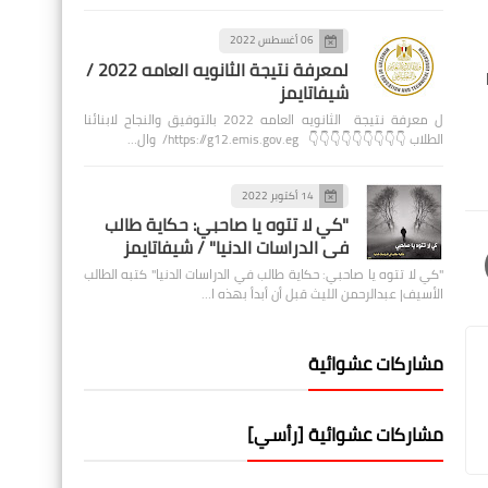
06 أغسطس 2022
لمعرفة نتيجة الثانويه العامه 2022 /
شيفاتايمز
ل معرفة نتيجة الثانويه العامه 2022 بالتوفيق والنجاح لابنائنا
الطلاب 👇👇👇👇👇👇👇👇👇 https://g12.emis.gov.eg/ وال…
14 أكتوبر 2022
"كي لا تتوه يا صاحبي: حكاية طالب
في الدراسات الدنيا" / شيفاتايمز
"كي لا تتوه يا صاحبي: حكاية طالب في الدراسات الدنيا" كتبه الطالب
الأسيف| عبدالرحمن الليث قبل أن أبدأ بهذه ا…
مشاركات عشوائية
مشاركات عشوائية [رأسي]