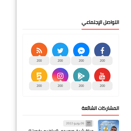
التواصل الإجتماعي
200
200
200
200
200
200
200
200
المشاركات الشائعة
06 يونيو 2022