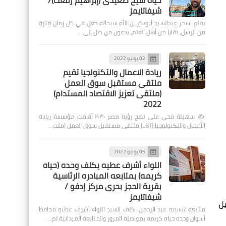
حياة شيخ صعيدى (إبراهيم رفعت)/
شيفاتايمز
بقلم :سحر عبدالسيد أبوبكر إن الله سبحانه جعل في كل زمان فترة
من الرسل، بقايا من أهل العلم، يدعون من ضل إلى …
02 يونيو 2022
ريادة الاعمال والتكنولجيا تقيم
ملتقى مستقبل سوق العمل
(ملتقى تعزيز الاقتصاد المستدام)
2022
✍️ سهيلة محي على نهج رؤية مصر ٢٠٣٠ أقامت مؤسسة ريادة
الأعمال والتكنولوجيا (LBT) ملتقى مستقبل سوق العمل (ملت…
05 يوليو 2022
اللواء أشرف عطيه يكلف وحده (حياه
كريمه) بمتابعه المبادره الرئاسية
بقرية الحجز بحرى مركز إدفو /
شيفاتايمز
يل
متابعه /بسمه عبد الرحمن كلف السيد اللواء أشرف عطيه محافظ
أسوان وحده حياه كريمه بمواصلة المرور والمتابعة الميدانية لم…