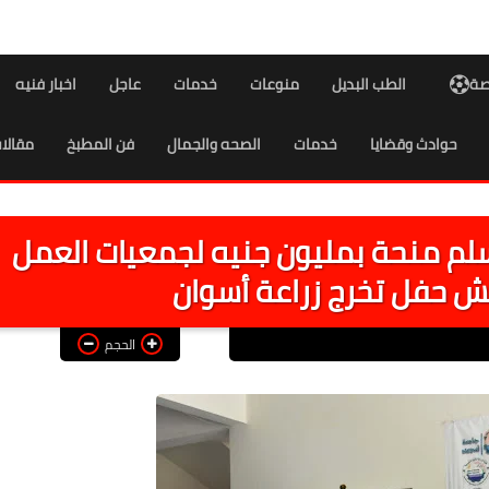
اصة
الطب البديل
منوعات
خدمات
عاجل
اخبار فنيه
حوادث وقضايا
خدمات
الصحه والجمال
فن المطبخ
مقالا
تسلم منحة بمليون جنيه لجمعيات العمل
 حفل تخرج زراعة أسوان
الحجم