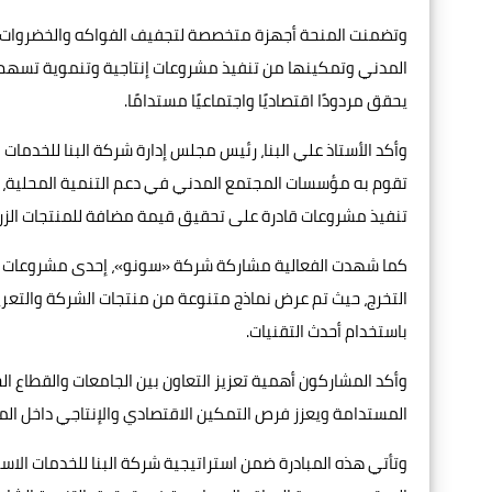
وتضمنت المنحة أجهزة متخصصة لتجفيف الفواكه والخضروات 
المدني وتمكينها من تنفيذ مشروعات إنتاجية وتنموية تسهم ف
يحقق مردودًا اقتصاديًا واجتماعيًا مستدامًا.
وأكد الأستاذ علي البنا، رئيس مجلس إدارة شركة البنا للخدمات ا
تقوم به مؤسسات المجتمع المدني في دعم التنمية المحلية، مش
تنفيذ مشروعات قادرة على تحقيق قيمة مضافة للمنتجات الزرا
كما شهدت الفعالية مشاركة شركة «سونو»، إحدى مشروعات شرك
التخرج، حيث تم عرض نماذج متنوعة من منتجات الشركة والتعر
باستخدام أحدث التقنيات.
وأكد المشاركون أهمية تعزيز التعاون بين الجامعات والقطاع 
المستدامة ويعزز فرص التمكين الاقتصادي والإنتاجي داخل الم
وتأتي هذه المبادرة ضمن استراتيجية شركة البنا للخدمات الا