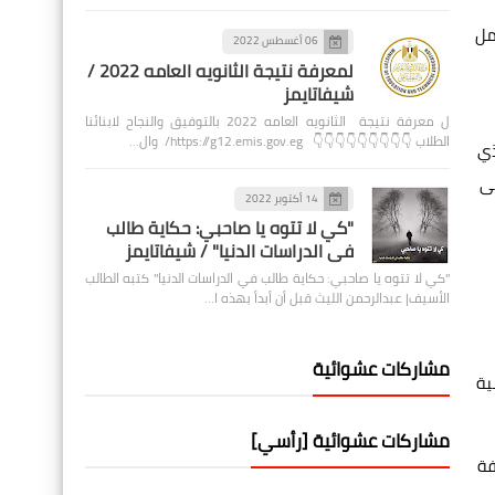
مل
06 أغسطس 2022
لمعرفة نتيجة الثانويه العامه 2022 /
شيفاتايمز
ل معرفة نتيجة الثانويه العامه 2022 بالتوفيق والنجاح لابنائنا
الطلاب 👇👇👇👇👇👇👇👇👇 https://g12.emis.gov.eg/ وال…
ذي
لى
14 أكتوبر 2022
"كي لا تتوه يا صاحبي: حكاية طالب
في الدراسات الدنيا" / شيفاتايمز
"كي لا تتوه يا صاحبي: حكاية طالب في الدراسات الدنيا" كتبه الطالب
الأسيف| عبدالرحمن الليث قبل أن أبدأ بهذه ا…
مشاركات عشوائية
ية
مشاركات عشوائية [رأسي]
فة