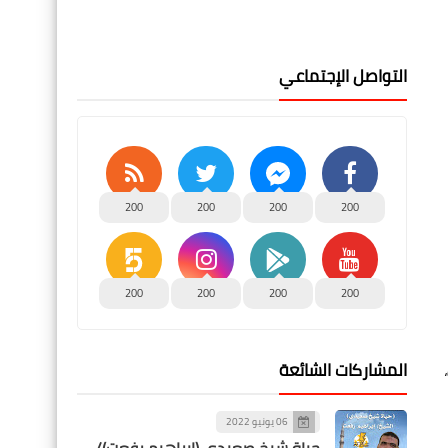
التواصل الإجتماعي
200
200
200
200
200
200
200
200
المشاركات الشائعة
06 يونيو 2022