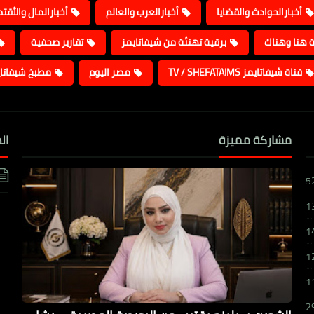
أخبارالحوادث والقضايا
أخبارالعرب والعالم
أخبارالمال والأقت
ة هنا وهناك
برقية تهنئة من شيفاتايمز
تقارير صحفية
قناة شيفاتايمز TV / SHEFATAIMS
مصر اليوم
مطبخ شيفاتا
مشاركة مميزة
ال
5
1
1
1
1
2