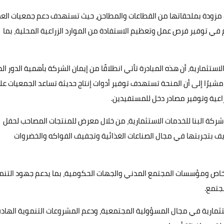
مزودة بملحقاتها من القطاعات والمطاحن، حيث تستهدف دعم جمعيات الع
ي توفير فرص عمل وتعظيم الاستفادة من الموارد الزراعية المحلية، بما
لاستثمارية، أن هذه المبادرة تأتي انطلاقًا من إيمان الشركة بأهمية الدور ال
يرًا إلى أن المنحة تستهدف توفير أدوات إنتاج حديثة تساعد الجمعيات ع
عية وتوفير مصادر دخل للمستفيدين.
ة البنا للخدمات الاستثمارية، من خلال معرض للمنتجات المصاحب لحفل
يف بتجربتها في مجال الصناعات الغذائية وتجفيف الفواكه والخضروات
الخاص ومؤسسات المجتمع المدني والجهات الحكومية، بما يدعم جهود التنم
جتمع.
ستثمارية في مجال المسؤولية المجتمعية، ودعم المشروعات التنموية الهاد