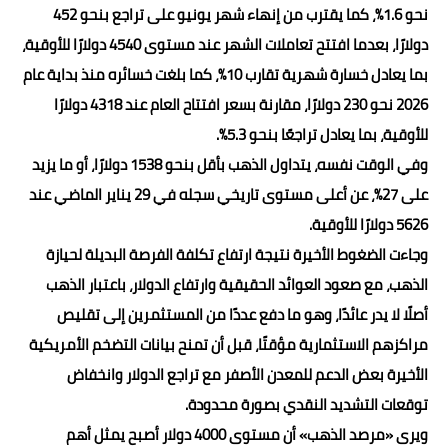
نحو 1.6%، كما يقترب من إنهاء شهر يونيو على تراجع بنحو 452
دولارًا، بعدما افتتح تعاملات الشهر عند مستوى 4540 دولارًا للأوقية،
بما يعادل خسارة شهرية تقارب 10%، كما بلغت خسائره منذ بداية عام
2026 نحو 230 دولارًا، مقارنة بسعر افتتاح العام عند 4318 دولارًا
للأوقية، بما يعادل تراجعًا بنحو 5.3%.
وفي الوقت نفسه، يتداول الذهب بأقل بنحو 1538 دولارًا، أو ما يزيد
على 27%، عن أعلى مستوى تاريخي سجله في 29 يناير الماضي عند
5626 دولارًا للأوقية.
وجاءت الضغوط الأخيرة نتيجة ارتفاع تكلفة الفرصة البديلة لحيازة
الذهب، مع صعود العوائد الحقيقية وارتفاع الدولار، باعتبار الذهب
أصلًا لا يدر عائدًا، وهو ما دفع عددًا من المستثمرين إلى تقليص
مراكزهم الاستثمارية مؤقتًا، قبل أن تمنح بيانات التضخم الأمريكية
الأخيرة بعض الدعم للمعدن الأصفر مع تراجع الدولار وانخفاض
توقعات التشديد النقدي بصورة محدودة.
ويرى «مرصد الذهب» أن مستوى 4000 دولار أصبح يمثل أهم