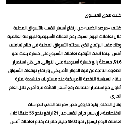
حوادث وقضايا
كتبت هدى العيسوى
خدمات
كشف «مرصد الذهب» عن ارتفاع أسعار الذهب بالأسواق المحلية
الصحه والجمال
خلال تعاملات اليوم السبت، رغم العطلة الأسبوعية للبورصة العالمية،
فن المطبخ
وذلك عقب الارتفاع الذي سجلته الأسواق المحلية في ختام تعاملات
أمس، بينما أنهت الأوقية تعاملات الأسبوع على خسارة بلغت نحو
مقالات
1.6%، مسجلةً رابع خسارة أسبوعية على التوالي، في ظل استمرار
الضغوط الناتجة عن قوة الدولار الأمريكي، وارتفاع توقعات الأسواق
ببقاء السياسة النقدية الأمريكية عند مستويات متشددة لفترة
أطول، مع استمرار احتمالات رفع أسعار الفائدة مرة أخرى خلال العام
الجاري.
وقال الدكتور وليد فاروق، مدير «مرصد الذهب للدراسات
الاقتصادية»، إن سعر جرام الذهب عيار 21 ارتفع بنحو 55 جنيهًا خلال
تعاملات اليوم ليسجل نحو 5800 جنيه، مقارنة بختام تعاملات أمس،