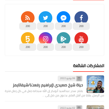
200
200
200
200
200
200
200
200
المشاركات الشائعة
06 يونيو 2022
حياة شيخ صعيدى (إبراهيم رفعت)/شيفاتايمز
بقلم :سحر عبدالسيد أبوبكر إن الله سبحانه جعل في كل زمان فترة
من الرسل، بقايا من أهل العلم، يدعون من ضل إلى …
02 يونيو 2022