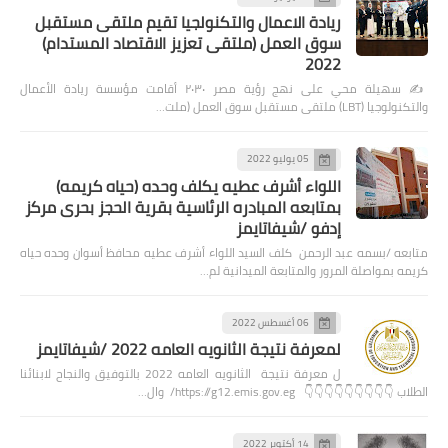
ريادة الاعمال والتكنولجيا تقيم ملتقى مستقبل
سوق العمل (ملتقى تعزيز الاقتصاد المستدام)
2022
✍️ سهيلة محي على نهج رؤية مصر ٢٠٣٠ أقامت مؤسسة ريادة الأعمال
والتكنولوجيا (LBT) ملتقى مستقبل سوق العمل (ملت…
05 يوليو 2022
اللواء أشرف عطيه يكلف وحده (حياه كريمه)
بمتابعه المبادره الرئاسية بقرية الحجز بحرى مركز
إدفو /شيفاتايمز
متابعه /بسمه عبد الرحمن كلف السيد اللواء أشرف عطيه محافظ أسوان وحده حياه
كريمه بمواصلة المرور والمتابعة الميدانية لم…
06 أغسطس 2022
لمعرفة نتيجة الثانويه العامه 2022 /شيفاتايمز
ل معرفة نتيجة الثانويه العامه 2022 بالتوفيق والنجاح لابنائنا
الطلاب 👇👇👇👇👇👇👇👇👇 https://g12.emis.gov.eg/ وال…
14 أكتوبر 2022