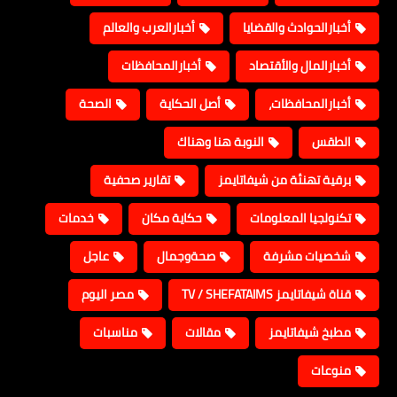
أخبارالحوادث والقضايا
أخبارالعرب والعالم
أخبارالمال والأقتصاد
أخبارالمحافظات
أخبارالمحافظات،
أصل الحكاية
الصحة
الطقس
النوبة هنا وهناك
برقية تهنئة من شيفاتايمز
تقارير صحفية
تكنولجيا المعلومات
حكاية مكان
خدمات
شخصيات مشرفة
صحةوجمال
عاجل
قناة شيفاتايمز TV / SHEFATAIMS
مصر اليوم
مطبخ شيفاتايمز
مقالات
مناسبات
منوعات