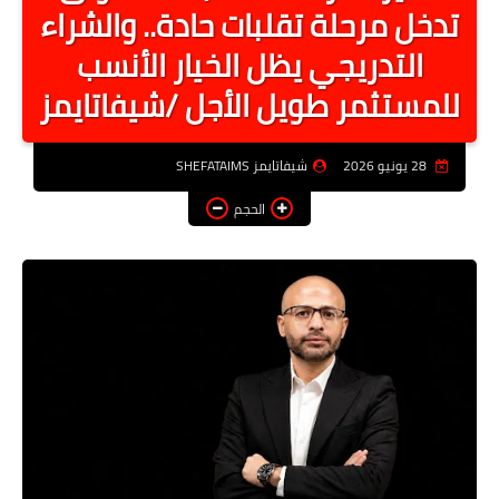
تدخل مرحلة تقلبات حادة.. والشراء
أخبار الرياصة
التدريجي يظل الخيار الأنسب
الطب البديل
للمستثمر طويل الأجل /شيفاتايمز
منوعات
خدمات
28 يونيو 2026
شيفاتايمز SHEFATAIMS
عاجل
الحجم
اخبار فنيه
التعليم
الصحه
الطقس
معلومه قانونيه
تكنولوجيا المعلومات