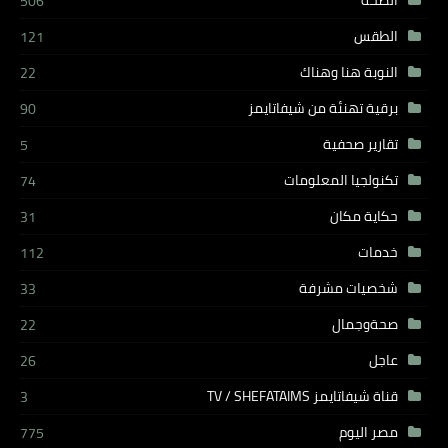
506
الطقس
121
النوبة هنا وهناك
22
برقية تهنئة من شيفاتايمز
90
تقارير صحفية
5
تكنولجيا المعلومات
74
حكاية مكان
31
خدمات
112
شخصيات مشرفة
33
صحةوجمال
22
عاجل
26
قناة شيفاتايمز TV / SHEFATAIMS
3
مصر اليوم
775