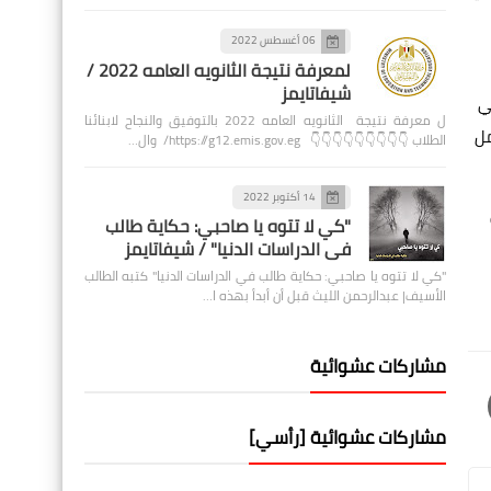
06 أغسطس 2022
لمعرفة نتيجة الثانويه العامه 2022 /
شيفاتايمز
ي
ل معرفة نتيجة الثانويه العامه 2022 بالتوفيق والنجاح لابنائنا
مل
الطلاب 👇👇👇👇👇👇👇👇👇 https://g12.emis.gov.eg/ وال…
14 أكتوبر 2022
"كي لا تتوه يا صاحبي: حكاية طالب
في الدراسات الدنيا" / شيفاتايمز
"كي لا تتوه يا صاحبي: حكاية طالب في الدراسات الدنيا" كتبه الطالب
الأسيف| عبدالرحمن الليث قبل أن أبدأ بهذه ا…
مشاركات عشوائية
مشاركات عشوائية [رأسي]