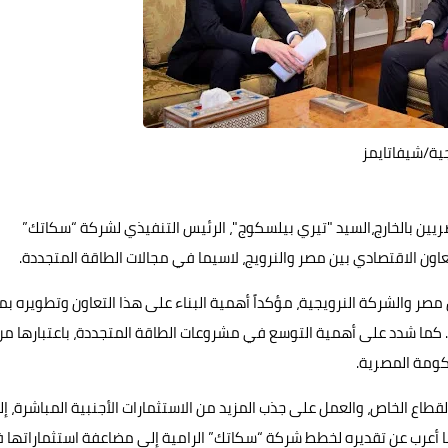
ية/شيفاتايمز
مصريين بالخارج،السيد "تيري بيلسكوج"، الرئيس التنفيذي لشركة “سكاتك”
تعاون الاقتصادي بين مصر والنرويج، لاسيما في مجالات الطاقة المتجددة.
ن مصر والشركة النرويجية، مؤكداً أهمية البناء على هذا التعاون وتطويره بما
ن. كما شدد على أهمية التوسع في مشروعات الطاقة المتجددة، باعتبارها من
كومة المصرية.
طاع الخاص، والعمل على جذب المزيد من الاستثمارات الأجنبية المباشرة، إ
ما أعرب عن تقديره لخطط شركة “سكاتك” الرامية إلى مضاعفة استثماراتها 