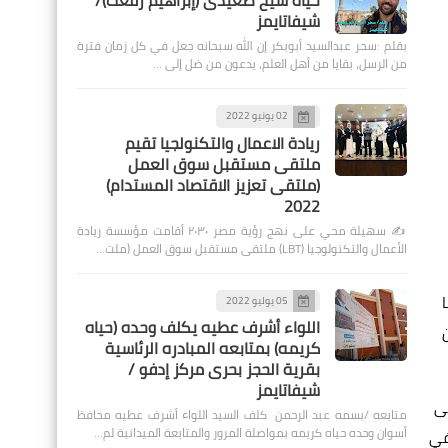
حياة شيخ صعيدى (إبراهيم رفعت)/
شيفاتايمز
بقلم :سحر عبدالسيد أبوبكر إن الله سبحانه جعل في كل زمان فترة
من الرسل، بقايا من أهل العلم، يدعون من ضل إلى …
02 يونيو 2022
ريادة الاعمال والتكنولجيا تقيم
ملتقى مستقبل سوق العمل
(ملتقى تعزيز الاقتصاد المستدام)
2022
✍️ سهيلة محي على نهج رؤية مصر ٢٠٣٠ أقامت مؤسسة ريادة
الأعمال والتكنولوجيا (LBT) ملتقى مستقبل سوق العمل (ملت…
05 يوليو 2022
اللواء أشرف عطيه يكلف وحده (حياه
كريمه) بمتابعه المبادره الرئاسية
بقرية الحجز بحرى مركز إدفو /
شيفاتايمز
لى
متابعه /بسمه عبد الرحمن كلف السيد اللواء أشرف عطيه محافظ
أسوان وحده حياه كريمه بمواصلة المرور والمتابعة الميدانية لم…
في