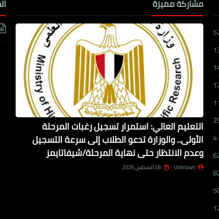
مشاركة مميزة
ال
5
1
1
1
1
2
التعليم العالي: استمرار تسجيل رغبات المرحلة
الأولى.. والوزارة تدعو الطلاب إلى سرعة التسجيل
4
وعدم الانتظار حتى نهاية المرحلة/شيفاتايمز
6
Unknown
06 أغسطس 2026
8
5
1