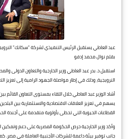
عبد العاطي يستقبل الرئيس التنفيذي لشركة "سكاتك" النرويج
بقلم نوال محمد إدفو
استقبل د. بدر عبد العاطي وزير الخارجية والتعاون الدولى وال
النرويجية، وذلك في إطار مواصلة الجهود الرامية إلى تعزيز ال
أشاد الوزير عبد العاطي خلال اللقاء بمستوى التعاون القائم بي
يسهم في تعزيز العلاقات الاقتصادية والاستثمارية بين البلدي
القطاعات الحيوية التي تحظى بأولوية متقدمة على أجندة الح
وأكد وزير الخارجية حرص الحكومة المصرية على دعم وتمكين الق
جانب توفير بيئة داعمة للشركات الأجنبية العاملة في مصر. ك