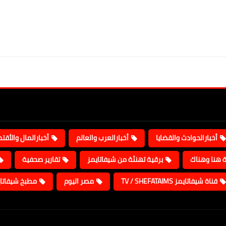
أخبارالحوادث والقضايا
أخبارالعرب والعالم
أخبارالمال والأقت
ة هنا وهناك
برقية تهنئة من شيفاتايمز
تقارير صحفية
قناة شيفاتايمز TV / SHEFATAIMS
مصر اليوم
مطبخ شيفاتا