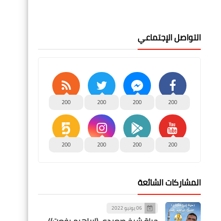
التواصل الإجتماعي
200
200
200
200
200
200
200
200
المشاركات الشائعة
06 يونيو 2022