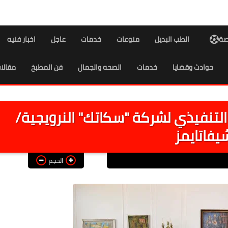
اصة
الطب البديل
منوعات
خدمات
عاجل
اخبار فنيه
حوادث وقضايا
خدمات
الصحه والجمال
فن المطبخ
مقالا
لتنفيذي لشركة "سكاتك" النرويجية/
يفاتايمز
الحجم