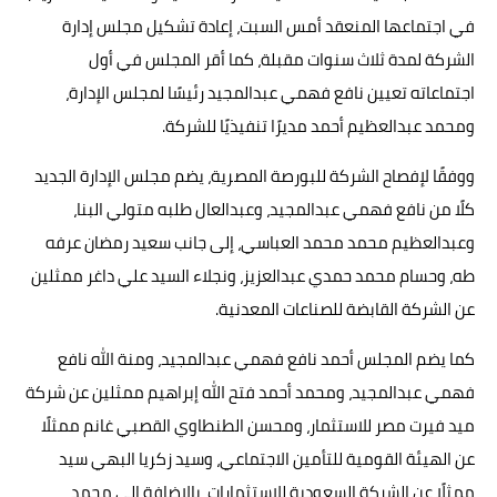
في اجتماعها المنعقد أمس السبت، إعادة تشكيل مجلس إدارة
الشركة لمدة ثلاث سنوات مقبلة، كما أقر المجلس في أول
اجتماعاته تعيين نافع فهمي عبدالمجيد رئيسًا لمجلس الإدارة،
ومحمد عبدالعظيم أحمد مديرًا تنفيذيًا للشركة.
ووفقًا لإفصاح الشركة للبورصة المصرية، يضم مجلس الإدارة الجديد
كلًا من نافع فهمي عبدالمجيد، وعبدالعال طلبه متولي البنا،
وعبدالعظيم محمد محمد العباسي، إلى جانب سعيد رمضان عرفه
طه، وحسام محمد حمدي عبدالعزيز، ونجلاء السيد علي داغر ممثلين
عن الشركة القابضة للصناعات المعدنية.
كما يضم المجلس أحمد نافع فهمي عبدالمجيد، ومنة الله نافع
فهمي عبدالمجيد، ومحمد أحمد فتح الله إبراهيم ممثلين عن شركة
ميد فيرت مصر للاستثمار، ومحسن الطنطاوي القصبي غانم ممثلًا
عن الهيئة القومية للتأمين الاجتماعي، وسيد زكريا البهي سيد
ممثلًا عن الشركة السعودية للاستثمارات، بالإضافة إلى محمد