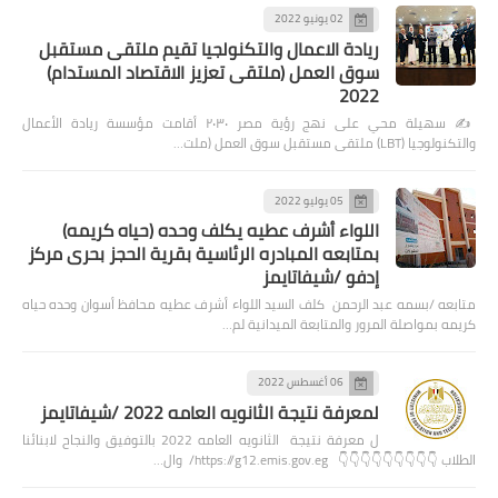
02 يونيو 2022
ريادة الاعمال والتكنولجيا تقيم ملتقى مستقبل
سوق العمل (ملتقى تعزيز الاقتصاد المستدام)
2022
✍️ سهيلة محي على نهج رؤية مصر ٢٠٣٠ أقامت مؤسسة ريادة الأعمال
والتكنولوجيا (LBT) ملتقى مستقبل سوق العمل (ملت…
05 يوليو 2022
اللواء أشرف عطيه يكلف وحده (حياه كريمه)
بمتابعه المبادره الرئاسية بقرية الحجز بحرى مركز
إدفو /شيفاتايمز
متابعه /بسمه عبد الرحمن كلف السيد اللواء أشرف عطيه محافظ أسوان وحده حياه
كريمه بمواصلة المرور والمتابعة الميدانية لم…
06 أغسطس 2022
لمعرفة نتيجة الثانويه العامه 2022 /شيفاتايمز
ل معرفة نتيجة الثانويه العامه 2022 بالتوفيق والنجاح لابنائنا
الطلاب 👇👇👇👇👇👇👇👇👇 https://g12.emis.gov.eg/ وال…