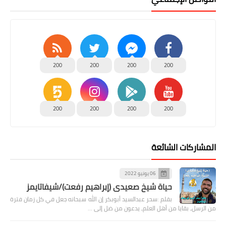
200
200
200
200
200
200
200
200
المشاركات الشائعة
06 يونيو 2022
حياة شيخ صعيدى (إبراهيم رفعت)/شيفاتايمز
بقلم :سحر عبدالسيد أبوبكر إن الله سبحانه جعل في كل زمان فترة
من الرسل، بقايا من أهل العلم، يدعون من ضل إلى …