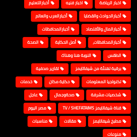
اخبار الرياضة
اخبار فنيه
أخبارالتعليم
أخبارالحوادث والقضايا
أخبارالعرب والعالم
أخبارالمال والأقتصاد
أخبارالمحافظات
أخبارالمحافظات،
أصل الحكاية
الصحة
الطقس
النوبة هنا وهناك
برقية تهنئة من شيفاتايمز
تقارير صحفية
تكنولجيا المعلومات
حكاية مكان
خدمات
شخصيات مشرفة
صحةوجمال
عاجل
قناة شيفاتايمز TV / SHEFATAIMS
مصر اليوم
مطبخ شيفاتايمز
مقالات
مناسبات
منوعات