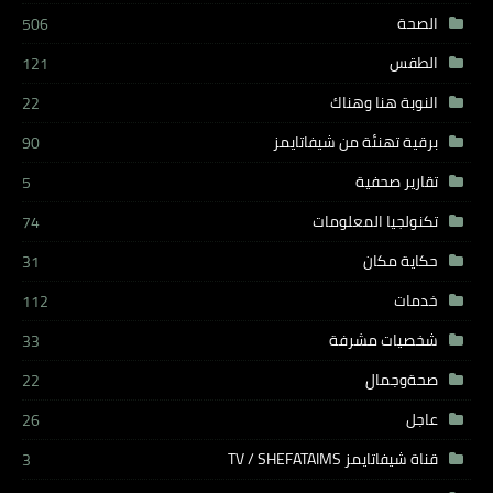
الصحة
506
الطقس
121
النوبة هنا وهناك
22
برقية تهنئة من شيفاتايمز
90
تقارير صحفية
5
تكنولجيا المعلومات
74
حكاية مكان
31
خدمات
112
شخصيات مشرفة
33
صحةوجمال
22
عاجل
26
قناة شيفاتايمز TV / SHEFATAIMS
3