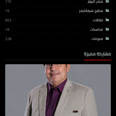
مصر اليوم
775
مطبخ شيفاتايمز
19
مقالات
663
مناسبات
19
منوعات
228
مشاركة مميزة