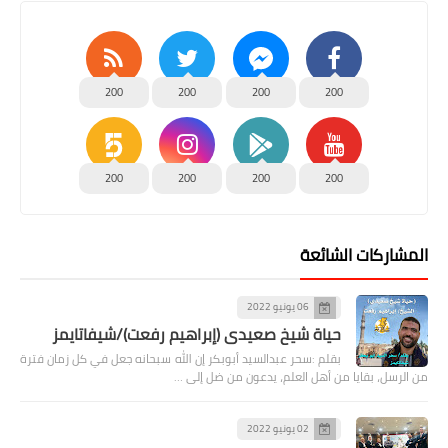
200
200
200
200
200
200
200
200
المشاركات الشائعة
06 يونيو 2022
حياة شيخ صعيدى (إبراهيم رفعت)/شيفاتايمز
بقلم :سحر عبدالسيد أبوبكر إن الله سبحانه جعل في كل زمان فترة
من الرسل، بقايا من أهل العلم، يدعون من ضل إلى …
02 يونيو 2022