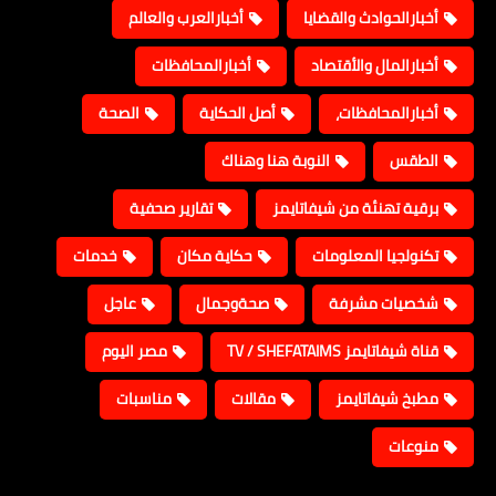
أخبارالحوادث والقضايا
أخبارالعرب والعالم
أخبارالمال والأقتصاد
أخبارالمحافظات
أخبارالمحافظات،
أصل الحكاية
الصحة
الطقس
النوبة هنا وهناك
برقية تهنئة من شيفاتايمز
تقارير صحفية
تكنولجيا المعلومات
حكاية مكان
خدمات
شخصيات مشرفة
صحةوجمال
عاجل
قناة شيفاتايمز TV / SHEFATAIMS
مصر اليوم
مطبخ شيفاتايمز
مقالات
مناسبات
منوعات