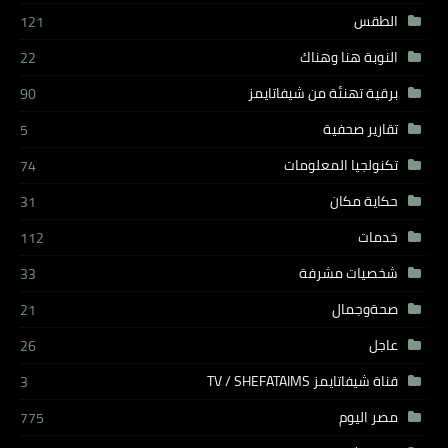
الطقس
121
النوبة هنا وهناك
22
برقية تهنئة من شيفاتايمز
90
تقارير صحفية
5
تكنولجيا المعلومات
74
حكاية مكان
31
خدمات
112
شخصيات مشرفة
33
صحةوجمال
21
عاجل
26
قناة شيفاتايمز TV / SHEFATAIMS
3
مصر اليوم
775