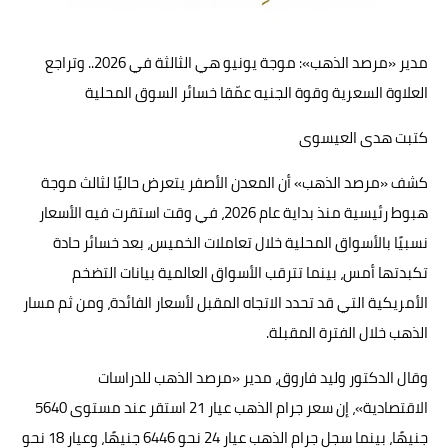
حوادث وقضايا
مدير «مرصد الذهب»: موجة يونيو هي الثالثة في 2026.. وتراجع
خدمات
العلاوة السعرية وقوة الجنيه عمّقا خسائر السوق المحلية
الصحه والجمال
كتبت هدى العيسوى
فن المطبخ
كشف «مرصد الذهب» أن المعدن الأصفر يتعرض حاليًا لثالث موجة
مقالات
هبوط رئيسية منذ بداية عام 2026، في وقت استقرت فيه الأسعار
نسبيًا بالأسواق المحلية خلال تعاملات الخميس، بعد خسائر حادة
تكبدتها أمس، بينما تترقب الأسواق العالمية بيانات التضخم
الأمريكية التي قد تحدد الاتجاه المقبل لأسعار الفائدة، ومن ثم مسار
الذهب خلال الفترة المقبلة.
وقال الدكتور وليد فاروق، مدير «مرصد الذهب للدراسات
الاقتصادية»، إن سعر جرام الذهب عيار 21 استقر عند مستوى 5640
جنيهًا، بينما سجل جرام الذهب عيار 24 نحو 6446 جنيهًا، وعيار 18 نحو