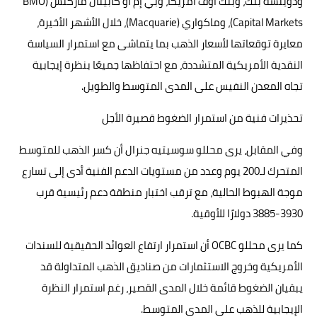
ودويتشه بنك، وبنك أوف أمريكا، وبي إم أو كابيتال ماركتس (BMO
Capital Markets)، وماكواري (Macquarie)، خلال الأشهر الأخيرة،
معايرة توقعاتها لأسعار الذهب بما يتماشى مع استمرار السياسة
النقدية الأمريكية المتشددة، مع احتفاظها جميعًا بنظرة إيجابية
تجاه المعدن النفيس على المدى المتوسط والطويل.
تحذيرات فنية من استمرار الضغوط قصيرة الأجل
وفي المقابل، يرى محللو سوسيتيه جنرال أن كسر الذهب للمتوسط
المتحرك لـ200 يوم وعدد من مستويات الدعم الفنية أدى إلى تسارع
موجة الهبوط الحالية، مع ترقب اختبار منطقة دعم رئيسية قرب
3930-3885 دولارًا للأوقية.
كما يرى محللو OCBC أن استمرار ارتفاع العوائد الحقيقية للسندات
الأمريكية وخروج الاستثمارات من صناديق الذهب المتداولة قد
يبقيان الضغوط قائمة خلال المدى القصير، رغم استمرار النظرة
الإيجابية للذهب على المدى المتوسط.