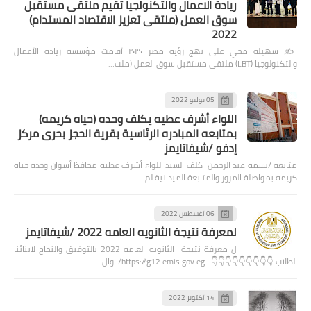
ريادة الاعمال والتكنولجيا تقيم ملتقى مستقبل
سوق العمل (ملتقى تعزيز الاقتصاد المستدام)
2022
✍️ سهيلة محي على نهج رؤية مصر ٢٠٣٠ أقامت مؤسسة ريادة الأعمال
والتكنولوجيا (LBT) ملتقى مستقبل سوق العمل (ملت…
05 يوليو 2022
اللواء أشرف عطيه يكلف وحده (حياه كريمه)
بمتابعه المبادره الرئاسية بقرية الحجز بحرى مركز
إدفو /شيفاتايمز
متابعه /بسمه عبد الرحمن كلف السيد اللواء أشرف عطيه محافظ أسوان وحده حياه
كريمه بمواصلة المرور والمتابعة الميدانية لم…
06 أغسطس 2022
لمعرفة نتيجة الثانويه العامه 2022 /شيفاتايمز
ل معرفة نتيجة الثانويه العامه 2022 بالتوفيق والنجاح لابنائنا
الطلاب 👇👇👇👇👇👇👇👇👇 https://g12.emis.gov.eg/ وال…
14 أكتوبر 2022