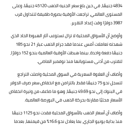
4834 جنيهًا، في حين بلغ سعر الجنيه الذهب 45120 جنيهًا. وعلى
المستوى العالمي، تراجعت الأوقية بصورة طفيفة لتتداول قرب
3987 دولارًا وقت إعداد التقرير.
وأوضح أن الأسواق المحلية لا تزال تستوعب آثار الهبوط الحاد الذي
شهدته تعاملات أمس، عندما فقد جرام الذهب عيار 21 نحو 185
جنيهًا دفعة واحدة، بينما هبطت الأوقية العالمية بنحو 152 دولارًا،
لتقترب من أدنى مستوياتها منذ نوفمبر الماضي.
وأضاف أن العلاوة السعرية في السوق المحلية واصلت التراجع
لتسجل نحو 75 جنيهًا فقط، بالتزامن مع انخفاض سعر صرف الدولار
في البنوك إلى نحو 49.69 جنيهًا، وهو ما ضاعف من وتيرة انخفاض
الأسعار محليًا مقارنة بحركة الذهب في البورصة العالمية.
وأضاف أن أسعار الذهب بالأسواق المحلية فقدت نحو 1125 جنيهًا
منذ بداية يونيو الجاري، بما يعادل نحو 16.6% من قيمتها، بعدما