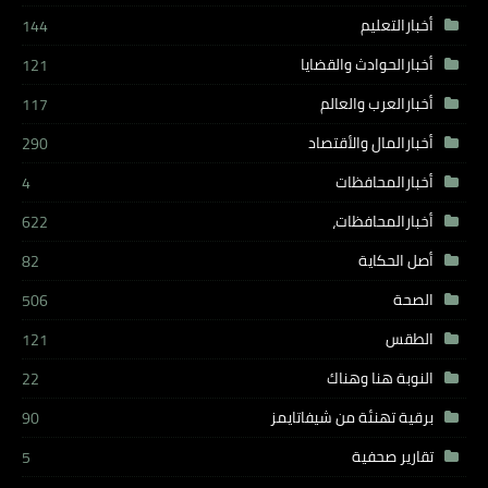
أخبارالتعليم
144
أخبارالحوادث والقضايا
121
أخبارالعرب والعالم
117
أخبارالمال والأقتصاد
290
أخبارالمحافظات
4
أخبارالمحافظات،
622
أصل الحكاية
82
الصحة
506
الطقس
121
النوبة هنا وهناك
22
برقية تهنئة من شيفاتايمز
90
تقارير صحفية
5