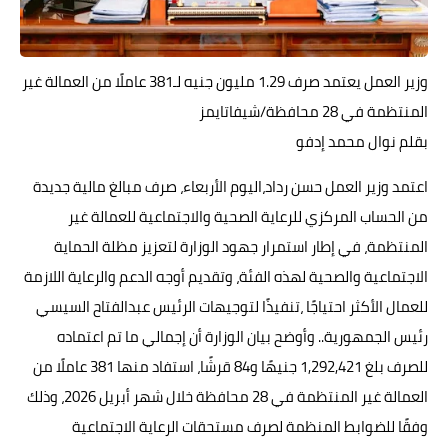
حوادث وقضايا
خدمات
وزير العمل يعتمد صرف 1.29 مليون جنيه لـ381 عاملًا من العمالة غير
المنتظمة في 28 محافظة/شيفاتايمز
الصحه والجمال
بقلم نوال محمد إدفو
فن المطبخ
اعتمد وزير العمل حسن رداد،اليوم الأربعاء، صرف مبالغ مالية جديدة
مقالات
من الحساب المركزي للرعاية الصحية والاجتماعية للعمالة غير
المنتظمة، في إطار استمرار جهود الوزارة لتعزيز مظلة الحماية
الاجتماعية والصحية لهذه الفئة، وتقديم أوجه الدعم والرعاية اللازمة
للعمال الأكثر احتياجًا ،تنفيذًا لتوجيهات الرئيس عبدالفتاح السيسي
رئيس الجمهورية.. وأوضح بيان الوزارة أن إجمالي ما تم اعتماده
للصرف بلغ 1,292,421 جنيهًا و84 قرشًا، استفاد منها 381 عاملًا من
العمالة غير المنتظمة في 28 محافظة خلال شهر أبريل 2026، وذلك
وفقًا للضوابط المنظمة لصرف مستحقات الرعاية الاجتماعية