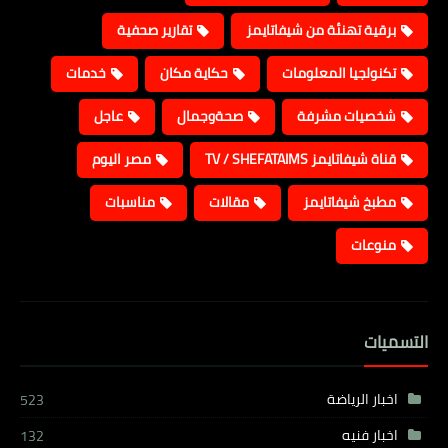
برقية تهنئة من شيفاتايمز
تقارير صحفية
تكنولجيا المعلومات
حكاية مكان
خدمات
شخصيات مشرفة
صحةوجمال
عاجل
قناة شيفاتايمز TV / SHEFATAIMS
مصر اليوم
مطبخ شيفاتايمز
مقالات
مناسبات
منوعات
التسميات
اخبار الرياضة
523
اخبار فنيه
132