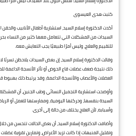
الدكتورة إسلام السيد: سلس البول عند السيدات ليس أمرًا طبيعي
كتبت هدى العيسوى
أكدت الدكتورة إسلام السيد، استشارية أطفال الأنابيب والحقن
السيدات من المشكلات التي تتعامل معها كثير من النساء بحرج
للتقييم والعلاج، وليس أمرًا طبيعيًا يجب التعايش معه.
وقالت الدكتورة إسلام السيد، إن بعض السيدات يلاحظن تسربًا لا 
ذلك نتيجة ضعف عضلات قاع الحوض أو تأثر الأنسجة الداعمة للمثا
العضلات والأعصاب والأنسجة الداعمة، وقد يرتبط ذلك بهبوط ق
وأوضحت استشارية التجميل النسائي وطب الجنين، أن المشكلة ل
السيدة بنفسها، وحركتها اليومية، وممارستها للعمل أو الريا
وأسبابه، لأن العلاج يختلف من حالة إلى أخرى.
وأضافت الدكتورة إسلام السيد، أن بعض الحالات تتحسن من خلال
وتقليل المنبهات إذا كانت تزيد الأعراض، وتمارين تقوية عضلات