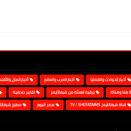
أخبارالحوادث والقضايا
أخبارالعرب والعالم
أخبارالمال والأقت
ة هنا وهناك
برقية تهنئة من شيفاتايمز
تقارير صحفية
قناة شيفاتايمز TV / SHEFATAIMS
مصر اليوم
مطبخ شيفاتا