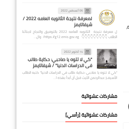
06 أغسطس 2022
لمعرفة نتيجة الثانويه العامه 2022 /
شيفاتايمز
،
ل معرفة نتيجة الثانويه العامه 2022 بالتوفيق والنجاح لابنائنا
الطلاب 👇👇👇👇👇👇👇👇👇 https://g12.emis.gov.eg/ وال…
14 أكتوبر 2022
"كي لا تتوه يا صاحبي: حكاية طالب
في الدراسات الدنيا" / شيفاتايمز
"كي لا تتوه يا صاحبي: حكاية طالب في الدراسات الدنيا" كتبه الطالب
الأسيف| عبدالرحمن الليث قبل أن أبدأ بهذه ا…
مشاركات عشوائية
مشاركات عشوائية [رأسي]