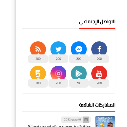
التواصل الإجتماعي
200
200
200
200
200
200
200
200
المشاركات الشائعة
06 يونيو 2022