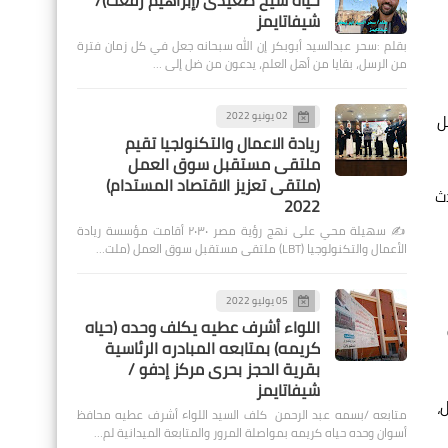
حياة شيخ صعيدى (إبراهيم رفعت)/
شيفاتايمز
بقلم :سحر عبدالسيد أبوبكر إن الله سبحانه جعل في كل زمان فترة
من الرسل، بقايا من أهل العلم، يدعون من ضل إلى …
02 يونيو 2022
ل
ريادة الاعمال والتكنولجيا تقيم
ملتقى مستقبل سوق العمل
(ملتقى تعزيز الاقتصاد المستدام)
دث
2022
✍️ سهيلة محي على نهج رؤية مصر ٢٠٣٠ أقامت مؤسسة ريادة
الأعمال والتكنولوجيا (LBT) ملتقى مستقبل سوق العمل (ملت…
05 يوليو 2022
اللواء أشرف عطيه يكلف وحده (حياه
كريمه) بمتابعه المبادره الرئاسية
بقرية الحجز بحرى مركز إدفو /
شيفاتايمز
،
متابعه /بسمه عبد الرحمن كلف السيد اللواء أشرف عطيه محافظ
أسوان وحده حياه كريمه بمواصلة المرور والمتابعة الميدانية لم…