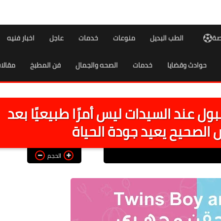
اصة
الطب البديل
منوعات
خدمات
عاجل
اخبار فنيه
حوادث وقضايا
خدمات
الصحه والجمال
فن المطبخ
مقالا
ول عند السيدات ليس أمرًا طبيعيًا بعد
ص الصحيح يعيد جودة الحياة
الحجم