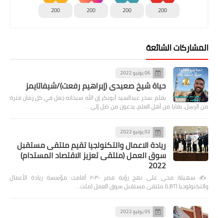
200
200
200
200
المشاركات الشائعة
06 يونيو 2022
حياة شيخ صعيدى (إبراهيم رفعت)/شيفاتايمز
بقلم :سحر عبدالسيد أبوبكر إن الله سبحانه جعل في كل زمان فترة
من الرسل، بقايا من أهل العلم، يدعون من ضل إلى …
02 يونيو 2022
ريادة الاعمال والتكنولجيا تقيم ملتقى مستقبل
سوق العمل (ملتقى تعزيز الاقتصاد المستدام)
2022
✍️ سهيلة محي على نهج رؤية مصر ٢٠٣٠ أقامت مؤسسة ريادة الأعمال
والتكنولوجيا (LBT) ملتقى مستقبل سوق العمل (ملت…
05 يوليو 2022