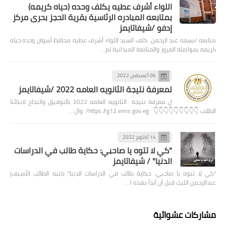
اللواء أشرف عطيه يكلف وحده (حياه كريمه)
بمتابعه المبادره الرئاسية بقرية الحجز بحرى مركز
إدفو /شيفاتايمز
متابعه /بسمه عبد الرحمن كلف السيد اللواء أشرف عطيه محافظ أسوان وحده حياه
كريمه بمواصلة المرور والمتابعة الميدانية لم…
06 أغسطس 2022
لمعرفة نتيجة الثانويه العامه 2022 /شيفاتايمز
ل معرفة نتيجة الثانويه العامه 2022 بالتوفيق والنجاح لابنائنا
الطلاب 👇👇👇👇👇👇👇👇👇 https://g12.emis.gov.eg/ وال…
14 أكتوبر 2022
"كي لا تتوه يا صاحبي: حكاية طالب في الدراسات
الدنيا" / شيفاتايمز
"كي لا تتوه يا صاحبي: حكاية طالب في الدراسات الدنيا" كتبه الطالب الأسيف|
عبدالرحمن الليث قبل أن أبدأ بهذه ا…
مشاركات عشوائية