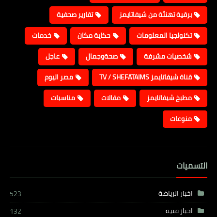
برقية تهنئة من شيفاتايمز
تقارير صحفية
تكنولجيا المعلومات
حكاية مكان
خدمات
شخصيات مشرفة
صحةوجمال
عاجل
قناة شيفاتايمز TV / SHEFATAIMS
مصر اليوم
مطبخ شيفاتايمز
مقالات
مناسبات
منوعات
التسميات
اخبار الرياضة
523
اخبار فنيه
132