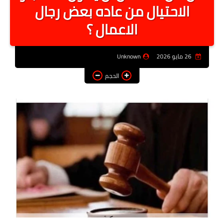
الاحتيال من عاده بعض رجال
أخبار الرياصة
الاعمال ؟
الطب البديل
منوعات
26 مايو 2026
Unknown
خدمات
الحجم
عاجل
اخبار فنيه
التعليم
الصحه
الطقس
معلومه قانونيه
تكنولوجيا المعلومات