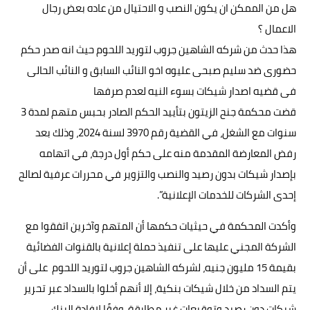
هل من الممكن ان يكون النصب و الاحتيال من عاده بعض رجال
حوادث وقضايا
الاعمال ؟
هذا حدث من شركه الشاهين جروب لتوريد اللحوم حيث انه صدر حكم
خدمات
حضورى ضد سليم صبحى عليوه اخو النائب السابق و النائب الحالى
الصحه والجمال
فى قضيه اصدار شيكات بسوء النيه لعدم صرفها
فن المطبخ
قضت محكمة جنح الزيتون بتأييد الحكم الصادر بحبس متهم لمدة 3
سنوات مع الشغل، في القضية رقم 3970 لسنة 2024، وذلك بعد
مقالات
رفض المعارضة المقدمة منه على حكم أول درجة، في اتهامه
بإصدار شيكات بدون رصيد والنصب والتزوير في محررات عرفية لصالح
إحدى الشركات للخدمات الإعلانية”.
وأكدت المحكمة في حيثيات حكمها أن المتهم وآخرين اتفقوا مع
الشركة المجني عليها على تنفيذ حملة إعلانية بالقنوات الفضائية
بقيمة 15 مليون جنيه، لشركه الشاهين جروب لتوريد اللحوم على أن
يتم السداد من خلال شيكات بنكية، إلا أنهم أخلوا بالسداد عبر تحرير
شيكات دون رصيد وتوقيعات غير مطابقة، وفقًا لإفادة البنك