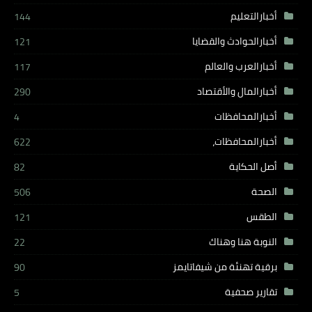
أخبارالتعليم
144
أخبارالحوادث والقضايا
121
أخبارالعرب والعالم
117
أخبارالمال والأقتصاد
290
أخبارالمحافظات
4
أخبارالمحافظات،
622
أصل الحكاية
82
الصحة
506
الطقس
121
النوبة هنا وهناك
22
برقية تهنئة من شيفاتايمز
90
تقارير صحفية
5