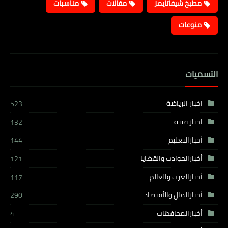
مطبخ شيفاتايمز
مقالات
مناسبات
منوعات
التسميات
اخبار الرياضة
523
اخبار فنيه
132
أخبارالتعليم
144
أخبارالحوادث والقضايا
121
أخبارالعرب والعالم
117
أخبارالمال والأقتصاد
290
أخبارالمحافظات
4