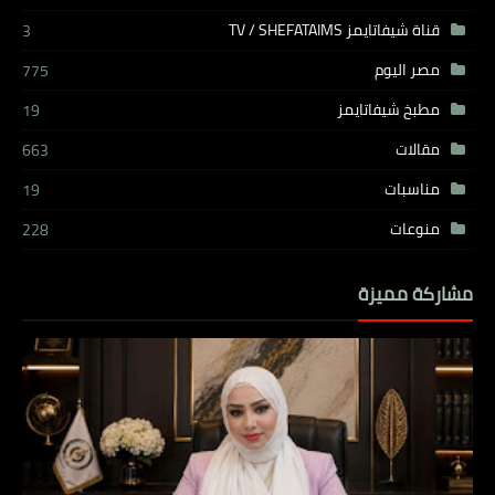
قناة شيفاتايمز TV / SHEFATAIMS
3
مصر اليوم
775
مطبخ شيفاتايمز
19
مقالات
663
مناسبات
19
منوعات
228
مشاركة مميزة