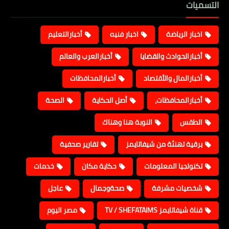
التسميات
اخبار الرياضة
اخبار فنيه
أخبارالتعليم
أخبارالحوادث والقضايا
أخبارالعرب والعالم
أخبارالمال والأقتصاد
أخبارالمحافظات
أخبارالمحافظات،
أصل الحكاية
الصحة
الطقس
النوبة هنا وهناك
برقية تهنئة من شيفاتايمز
تقارير صحفية
تكنولجيا المعلومات
حكاية مكان
خدمات
شخصيات مشرفة
صحةوجمال
عاجل
قناة شيفاتايمز TV / SHEFATAIMS
مصر اليوم