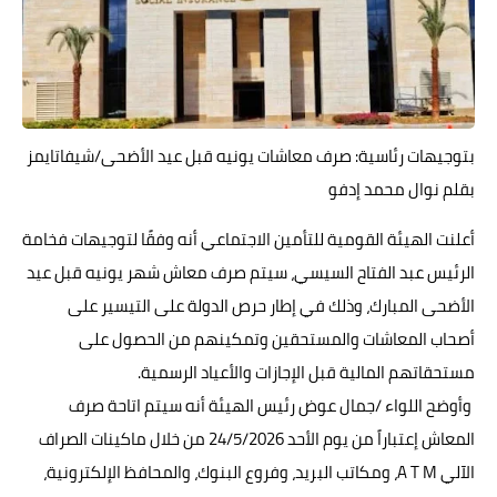
حوادث وقضايا
خدمات
الصحه والجمال
بتوجيهات رئاسية: صرف معاشات يونيه قبل عيد الأضحى/شيفاتايمز
فن المطبخ
بقلم نوال محمد إدفو
مقالات
أعلنت الهيئة القومية للتأمين الاجتماعي أنه وفقًا لتوجيهات فخامة
الرئيس عبد الفتاح السيسي، سيتم صرف معاش شهر يونيه قبل عيد
الأضحى المبارك، وذلك في إطار حرص الدولة على التيسير على
أصحاب المعاشات والمستحقين وتمكينهم من الحصول على
مستحقاتهم المالية قبل الإجازات والأعياد الرسمية.
وأوضح اللواء /جمال عوض رئيس الهيئة أنه سيتم اتاحة صرف
المعاش إعتباراً من يوم الأحد 24/5/2026 من خلال ماكينات الصراف
الآلي A T M، ومكاتب البريد، وفروع البنوك، والمحافظ الإلكترونية،