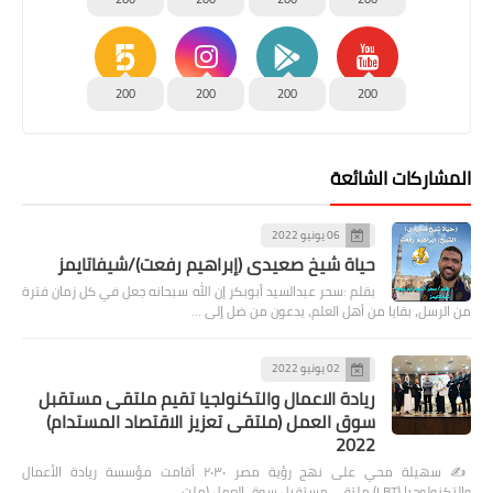
200
200
200
200
المشاركات الشائعة
06 يونيو 2022
حياة شيخ صعيدى (إبراهيم رفعت)/شيفاتايمز
بقلم :سحر عبدالسيد أبوبكر إن الله سبحانه جعل في كل زمان فترة
من الرسل، بقايا من أهل العلم، يدعون من ضل إلى …
02 يونيو 2022
ريادة الاعمال والتكنولجيا تقيم ملتقى مستقبل
سوق العمل (ملتقى تعزيز الاقتصاد المستدام)
2022
✍️ سهيلة محي على نهج رؤية مصر ٢٠٣٠ أقامت مؤسسة ريادة الأعمال
والتكنولوجيا (LBT) ملتقى مستقبل سوق العمل (ملت…