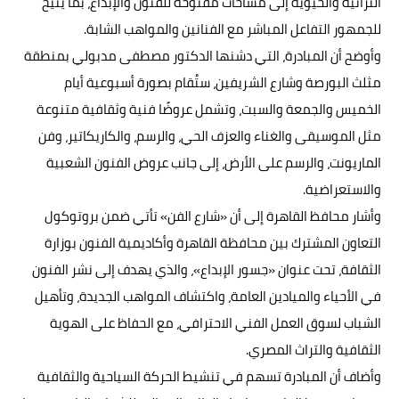
التراثية والحيوية إلى مساحات مفتوحة للفنون والإبداع، بما يتيح
للجمهور التفاعل المباشر مع الفنانين والمواهب الشابة.
وأوضح أن المبادرة، التي دشنها الدكتور مصطفى مدبولي بمنطقة
مثلث البورصة وشارع الشريفين، ستُقام بصورة أسبوعية أيام
الخميس والجمعة والسبت، وتشمل عروضًا فنية وثقافية متنوعة
مثل الموسيقى والغناء والعزف الحي، والرسم، والكاريكاتير، وفن
الماريونت، والرسم على الأرض، إلى جانب عروض الفنون الشعبية
والاستعراضية.
وأشار محافظ القاهرة إلى أن «شارع الفن» تأتي ضمن بروتوكول
التعاون المشترك بين محافظة القاهرة وأكاديمية الفنون بوزارة
الثقافة، تحت عنوان «جسور الإبداع»، والذي يهدف إلى نشر الفنون
في الأحياء والميادين العامة، واكتشاف المواهب الجديدة، وتأهيل
الشباب لسوق العمل الفني الاحترافي، مع الحفاظ على الهوية
الثقافية والتراث المصري.
وأضاف أن المبادرة تسهم في تنشيط الحركة السياحية والثقافية