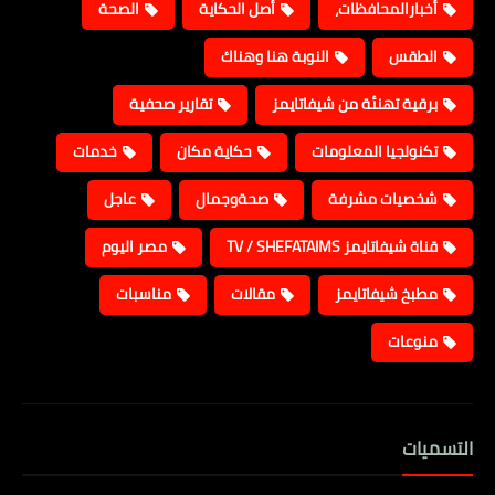
أخبارالمحافظات،
أصل الحكاية
الصحة
الطقس
النوبة هنا وهناك
برقية تهنئة من شيفاتايمز
تقارير صحفية
تكنولجيا المعلومات
حكاية مكان
خدمات
شخصيات مشرفة
صحةوجمال
عاجل
قناة شيفاتايمز TV / SHEFATAIMS
مصر اليوم
مطبخ شيفاتايمز
مقالات
مناسبات
منوعات
التسميات