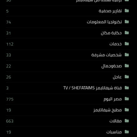
90
تقارير صحفية
5
تكنولجيا المعلومات
74
حكاية مكان
31
خدمات
112
شخصيات مشرفة
33
صحةوجمال
22
عاجل
26
قناة شيفاتايمز TV / SHEFATAIMS
3
مصر اليوم
775
مطبخ شيفاتايمز
19
مقالات
663
مناسبات
19