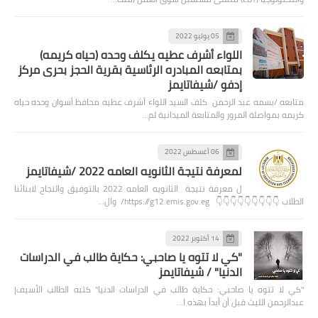
05 يوليو 2022
اللواء أشرف عطيه يكلف وحده (حياه كريمه)
بمتابعه المبادره الرئاسية بقرية الحجز بحرى مركز
إدفو /شيفاتايمز
متابعه /بسمه عبد الرحمن كلف السيد اللواء أشرف عطيه محافظ أسوان وحده حياه
كريمه بمواصلة المرور والمتابعة الميدانية لم…
06 أغسطس 2022
لمعرفة نتيجة الثانويه العامه 2022 /شيفاتايمز
ل معرفة نتيجة الثانويه العامه 2022 بالتوفيق والنجاح لابنائنا
الطلاب 👇👇👇👇👇👇👇👇👇 https://g12.emis.gov.eg/ وال…
14 أكتوبر 2022
"كي لا تتوه يا صاحبي: حكاية طالب في الدراسات
الدنيا" / شيفاتايمز
"كي لا تتوه يا صاحبي: حكاية طالب في الدراسات الدنيا" كتبه الطالب الأسيف|
عبدالرحمن الليث قبل أن أبدأ بهذه ا…