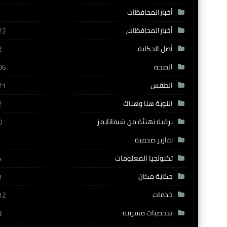
أخبارالمحافظات
أخبارالمحافظات،
22
أصل الحكاية
2
الصحة
06
الطقس
21
النوبة هنا وهناك
2
برقية تهنئة من شيفاتايمز
0
تقارير صحفية
تكنولجيا المعلومات
4
حكاية مكان
1
خدمات
12
شخصيات مشرفة
3