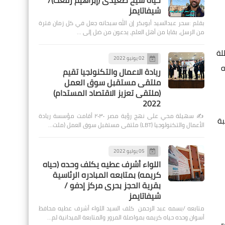
حياة شيخ صعيدى (إبراهيم رفعت)/
شيفاتايمز
بقلم :سحر عبدالسيد أبوبكر إن الله سبحانه جعل في كل زمان فترة
من الرسل، بقايا من أهل العلم، يدعون من ضل إلى …
لة
02 يونيو 2022
ه
ريادة الاعمال والتكنولجيا تقيم
ملتقى مستقبل سوق العمل
(ملتقى تعزيز الاقتصاد المستدام)
2022
✍️ سهيلة محي على نهج رؤية مصر ٢٠٣٠ أقامت مؤسسة ريادة
بة
الأعمال والتكنولوجيا (LBT) ملتقى مستقبل سوق العمل (ملت…
05 يوليو 2022
اللواء أشرف عطيه يكلف وحده (حياه
كريمه) بمتابعه المبادره الرئاسية
بقرية الحجز بحرى مركز إدفو /
شيفاتايمز
متابعه /بسمه عبد الرحمن كلف السيد اللواء أشرف عطيه محافظ
أسوان وحده حياه كريمه بمواصلة المرور والمتابعة الميدانية لم…