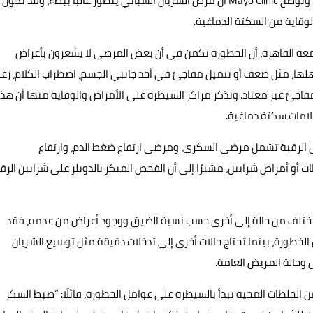
يرفع خطر الإصابة بالسكتة الدماغية أو النوبة الإقفارية العابرة. وتوضح Mayo Clinic أن مرض الشريان السباتي يتطور غالبًا ببطء، وقد تكون
الوقاية من السكتة الدماغية.
امعة القاهرة، أن الخطورة تكمن في أن بعض المرضى لا يشعرون بأعراض
هلها، مثل ضعف أو تنميل مفاجئ في أحد جانبي الجسم، اضطراب الكلام، زغل
 مفاجئ غير معتاد. وتذكر مراكز السيطرة على الأمراض والوقاية منها أن هذ
لامات سكتة دماغية.
يين الرقبة تشمل مرضى السكري، ومرضى ارتفاع ضغط الدم، وارتفاع
أو أمراض شرايين، مشيرًا إلى أن الفحص المبكر بالدوبلر على شرايين الرق
ي يختلف من حالة إلى أخرى حسب نسبة الضيق ووجود أعراض من عدمه، فقد
لخطورة، بينما تحتاج حالات أخرى إلى تدخلات دقيقة مثل توسيع الشريان
 وحالة المريض العامة.
من الجلطات المخية تبدأ بالسيطرة على عوامل الخطورة، قائلًا: “ضبط السكر