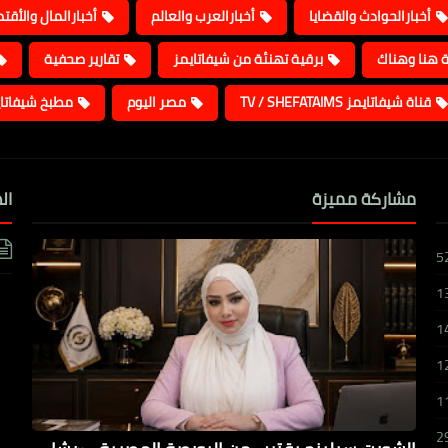
أخبارالحوادث والقضايا
أخبارالعرب والعالم
أخبارالمال والأقت
ة هنا وهناك
برقية تهنئة من شيفاتايمز
تقارير صحفية
قناة شيفاتايمز TV / SHEFATAIMS
مصر اليوم
مطبخ شيفاتا
مشاركة مميزة
ال
5
1
1
1
1
2