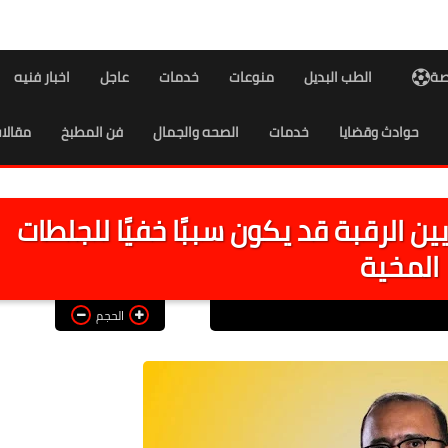
اصة
الطب البديل
منوعات
خدمات
عاجل
اخبار فنيه
حوادث وقضايا
خدمات
الصحه والجمال
فن المطبخ
مقالا
ين الرقبة قد يكون سببًا خفيًا للجلطات
المخية
الحجم