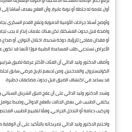
أول علامة له جلطة أو نوبة عابرة، وأن العلاج يهدف أساسًا إلى 
وأوضح أستاذ جراحات الأوعية الدموية وعلاج القدم السكري بج
واضحة قبل حدوث المشكلة، لكن هناك علامات إنذار لا يجب تجا
أو فقدان مفاجئ للرؤية، دوخة شديدة، اختلال التوازن، أو صداع
الأعراض تستدعي طلب المساعدة الطبية فورًا لأنها قد تكون ع
وأضاف الدكتور وليد الدالي أن الفئات الأكثر عرضة لضيق شرا
الكوليسترول، والمدخنين، ومن لديهم تاريخ مرضي سابق لجلطات 
قد يساعد في اكتشاف الضيق قبل حدوث مضاعفات خطيرة.
وشدد الدكتور وليد الدالي على أن علاج ضيق الشريان السبات
يكتفي الطبيب في بعض الحالات بالعلاج الدوائي وضبط عوامل ا
وتركيب دعامة أو التدخل الجراحي، وفقًا لتقييم الطبيب المختص
واختتم الدكتور وليد الدالي تصريحاته بالتأكيد على أن الوقاية 