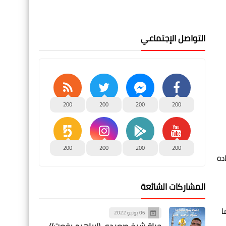
التواصل الإجتماعي
200
200
200
200
200
200
200
200
دة
المشاركات الشائعة
ا
06 يونيو 2022