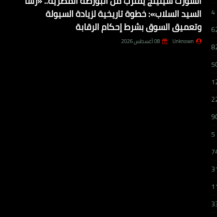
الشورت سيلينج يقترب من البورصة المصرية.. «رشا
السيد السلاب»: خطوة تاريخية لزيادة السيولة
4
وتعميق السوق بشرط إحكام الرقابة
6
Unknown
08 أغسطس 2026
8
5
1
2
9
5
7
3
1
3