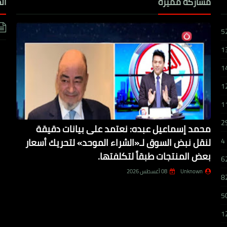
مشاركة مميزة
ال
5
1
1
1
1
2
محمد إسماعيل عبده: نعتمد على بيانات دقيقة
لنقل نبض السوق لـ«الشراء الموحد» لتحريك أسعار
4
بعض المنتجات طبقاً لتكلفتها.
6
Unknown
08 أغسطس 2026
8
5
1