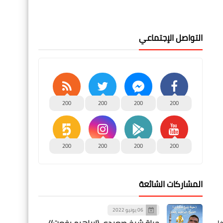
التواصل الإجتماعي
200
200
200
200
200
200
200
200
المشاركات الشائعة
06 يونيو 2022