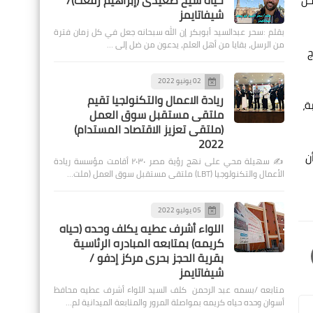
حياة شيخ صعيدى (إبراهيم رفعت)/
خل
شيفاتايمز
بقلم :سحر عبدالسيد أبوبكر إن الله سبحانه جعل في كل زمان فترة
من الرسل، بقايا من أهل العلم، يدعون من ضل إلى …
ج
02 يونيو 2022
ريادة الاعمال والتكنولجيا تقيم
ة،
ملتقى مستقبل سوق العمل
(ملتقى تعزيز الاقتصاد المستدام)
2022
ن
✍️ سهيلة محي على نهج رؤية مصر ٢٠٣٠ أقامت مؤسسة ريادة
الأعمال والتكنولوجيا (LBT) ملتقى مستقبل سوق العمل (ملت…
05 يوليو 2022
اللواء أشرف عطيه يكلف وحده (حياه
كريمه) بمتابعه المبادره الرئاسية
بقرية الحجز بحرى مركز إدفو /
شيفاتايمز
متابعه /بسمه عبد الرحمن كلف السيد اللواء أشرف عطيه محافظ
أسوان وحده حياه كريمه بمواصلة المرور والمتابعة الميدانية لم…