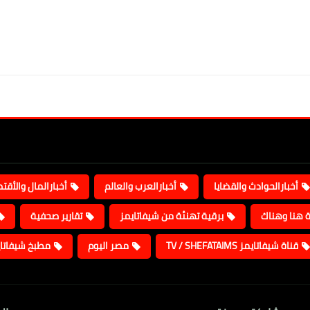
أخبارالحوادث والقضايا
أخبارالعرب والعالم
أخبارالمال والأقت
ة هنا وهناك
برقية تهنئة من شيفاتايمز
تقارير صحفية
قناة شيفاتايمز TV / SHEFATAIMS
مصر اليوم
مطبخ شيفاتا