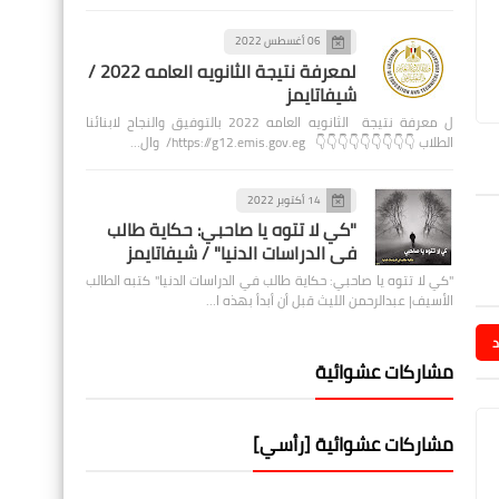
06 أغسطس 2022
لمعرفة نتيجة الثانويه العامه 2022 /
شيفاتايمز
ل معرفة نتيجة الثانويه العامه 2022 بالتوفيق والنجاح لابنائنا
الطلاب 👇👇👇👇👇👇👇👇👇 https://g12.emis.gov.eg/ وال…
14 أكتوبر 2022
"كي لا تتوه يا صاحبي: حكاية طالب
في الدراسات الدنيا" / شيفاتايمز
"كي لا تتوه يا صاحبي: حكاية طالب في الدراسات الدنيا" كتبه الطالب
الأسيف| عبدالرحمن الليث قبل أن أبدأ بهذه ا…
د
مشاركات عشوائية
مشاركات عشوائية [رأسي]