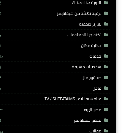
النوبة هنا وهناك
2
برقية تهنئة من شيفاتايمز
0
تقارير صحفية
تكنولجيا المعلومات
4
حكاية مكان
1
خدمات
12
شخصيات مشرفة
3
صحةوجمال
2
عاجل
6
قناة شيفاتايمز TV / SHEFATAIMS
مصر اليوم
75
مطبخ شيفاتايمز
9
مقالات
63