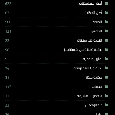
أخبارالمحافظات،
622
أصل الحكاية
82
الصحة
506
الطقس
121
النوبة هنا وهناك
22
برقية تهنئة من شيفاتايمز
90
تقارير صحفية
5
تكنولجيا المعلومات
74
حكاية مكان
31
خدمات
112
شخصيات مشرفة
33
صحةوجمال
22
عاجل
26