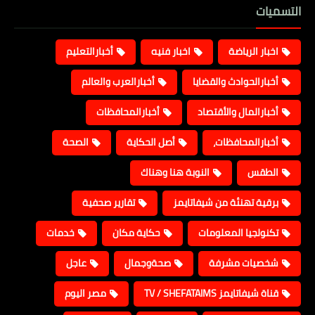
التسميات
اخبار الرياضة
اخبار فنيه
أخبارالتعليم
أخبارالحوادث والقضايا
أخبارالعرب والعالم
أخبارالمال والأقتصاد
أخبارالمحافظات
أخبارالمحافظات،
أصل الحكاية
الصحة
الطقس
النوبة هنا وهناك
برقية تهنئة من شيفاتايمز
تقارير صحفية
تكنولجيا المعلومات
حكاية مكان
خدمات
شخصيات مشرفة
صحةوجمال
عاجل
قناة شيفاتايمز TV / SHEFATAIMS
مصر اليوم