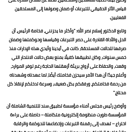
قياس الأثر الحقيقي للتبرعات أو ضمان وصولها إلى المستحقين
الفعليين.
وتابع الدكتور إسلام نصر الله: "وأكثر ما يحزنني، فخامة الرئيس، أن
الحل والأداة القادرة على حصر التبرعات وقياسها وحوكمتها وضمان
صرفها للحالات المستحقة، كانت في أيدينا وأيدي هذه الإدارات منذ
خمس سنوات، وكان تطبيقها كفيلًا بمنع بعض حالات الانتحار التي
وقعت، والحفاظ على أرواح بريئة أزهقتها الحاجة رغم توفر الموارد،
وأعلم جيدًا أن هذا الأمر سيحزن فخامتك أيضًا، لما عهدناه وشهدناه
من رحمة فخامتكم، ورفقكم بكل ضعيف، وسرعة تدخلكم لإنقاذ كل
محتاج."
وأوضح رئيس مجلس أمناء مؤسسة تطبيق سند للتنمية الشاملة أن
المؤسسة طورت منظومة إلكترونية متكاملة – حاصلة على براءة
اختراع – تهدف إلى رقمنة التبرعات وإخضاعها للحوكمة والرقابة