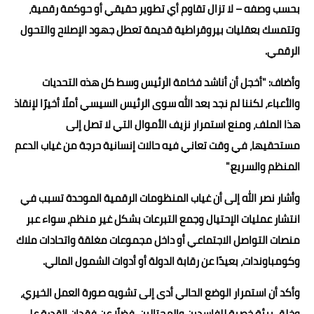
بحسب وصفه – لا تزال تقاوم أي تطوير حقيقي أو حوكمة رقمية،
وتتمسك بعقليات بيروقراطية قديمة تعطل جهود الإصلاح والتحول
الرقمي.
وأضاف: "أخجل أن أناشد فخامة الرئيس وسط كل هذه التحديات
والأعباء، لكننا لم نجد بعد الله سوى الرئيس السيسي أملًا أخيرًا لإنقاذ
هذا الملف، ومنع استمرار نزيف الأموال التي لا تصل إلى
مستحقيها، في وقت تعاني فيه حالات إنسانية حرجة من غياب الدعم
المنظم والسريع."
وأشار نصر الله إلى أن غياب المنظومات الرقمية الموحدة تسبب في
انتشار عمليات الإحتيال وجمع التبرعات بشكل غير منظم، سواء عبر
منصات التواصل الاجتماعي أو داخل مجموعات مغلقة واتحادات ملاك
وكومباوندات، بعيدًا عن رقابة الدولة أو أدوات الشمول المالي.
وأكد أن استمرار الوضع الحالي أدى إلى تشويه صورة العمل الخيري،
وخلق بيئة خصبة للفاسدين والمحتالين، فضلًا عن فقدان القدرة على