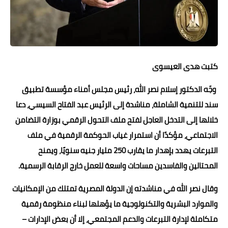
حوادث وقضايا
خدمات
الصحه والجمال
كتبت هدى العيسوى
فن المطبخ
وجّه الدكتور إسلام نصر الله، رئيس مجلس أمناء مؤسسة تطبيق
مقالات
سند للتنمية الشاملة، مناشدة إلى الرئيس عبد الفتاح السيسي، دعا
خلالها إلى التدخل العاجل لفتح ملف التحول الرقمي بوزارة التضامن
الاجتماعي، مؤكدًا أن استمرار غياب الحوكمة الرقمية في ملف
التبرعات يهدد بإهدار ما يقارب 250 مليار جنيه سنويًا، ويمنح
المحتالين والفاسدين مساحات واسعة للعمل خارج الرقابة الرسمية.
وقال نصر الله في مناشدته إن الدولة المصرية تمتلك من الإمكانيات
والموارد البشرية والتكنولوجية ما يؤهلها لبناء منظومة رقمية
متكاملة لإدارة التبرعات والدعم المجتمعي، إلا أن بعض الإدارات –