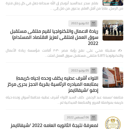
بقلم :سحر عبدالسيد أبوبكر إن الله سبحانه جعل في كل زمان فترة
من الرسل، بقايا من أهل العلم، يدعون من ضل إلى …
02 يونيو 2022
ريادة الاعمال والتكنولجيا تقيم ملتقى مستقبل
سوق العمل (ملتقى تعزيز الاقتصاد المستدام)
2022
✍️ سهيلة محي على نهج رؤية مصر ٢٠٣٠ أقامت مؤسسة ريادة الأعمال
والتكنولوجيا (LBT) ملتقى مستقبل سوق العمل (ملت…
05 يوليو 2022
اللواء أشرف عطيه يكلف وحده (حياه كريمه)
بمتابعه المبادره الرئاسية بقرية الحجز بحرى مركز
إدفو /شيفاتايمز
متابعه /بسمه عبد الرحمن كلف السيد اللواء أشرف عطيه محافظ أسوان وحده حياه
كريمه بمواصلة المرور والمتابعة الميدانية لم…
06 أغسطس 2022
لمعرفة نتيجة الثانويه العامه 2022 /شيفاتايمز