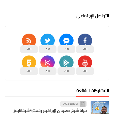
التواصل الإجتماعي
200
200
200
200
200
200
200
200
المشاركات الشائعة
06 يونيو 2022
حياة شيخ صعيدى (إبراهيم رفعت)/شيفاتايمز