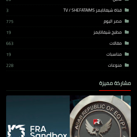
قناة شيفاتايمز TV / SHEFATAIMS
3
مصر اليوم
775
مطبخ شيفاتايمز
19
مقالات
663
مناسبات
19
منوعات
228
مشاركة مميزة