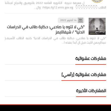
ل معرفة نتيجة الثانويه العامه 2022 بالتوفيق والنجاح لابنائنا
الطلاب 👇👇👇👇👇👇👇👇👇 https://g12.emis.gov.eg/ وال…
14 أكتوبر 2022
"كي لا تتوه يا صاحبي: حكاية طالب في الدراسات
الدنيا" / شيفاتايمز
"كي لا تتوه يا صاحبي: حكاية طالب في الدراسات الدنيا" كتبه الطالب الأسيف|
عبدالرحمن الليث قبل أن أبدأ بهذه ا…
مشاركات عشوائية
مشاركات عشوائية [رأسي]
المشاركات الأخيرة