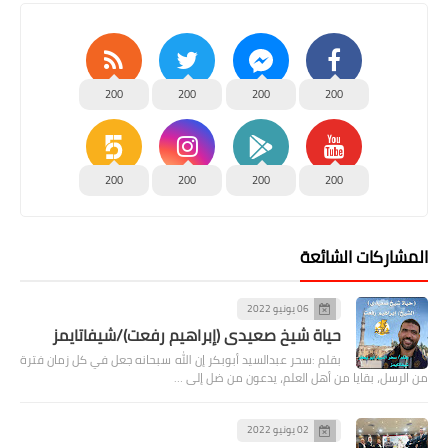
200
200
200
200
200
200
200
200
المشاركات الشائعة
06 يونيو 2022
حياة شيخ صعيدى (إبراهيم رفعت)/شيفاتايمز
بقلم :سحر عبدالسيد أبوبكر إن الله سبحانه جعل في كل زمان فترة
من الرسل، بقايا من أهل العلم، يدعون من ضل إلى …
02 يونيو 2022