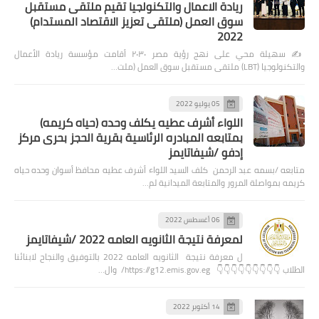
ريادة الاعمال والتكنولجيا تقيم ملتقى مستقبل
سوق العمل (ملتقى تعزيز الاقتصاد المستدام)
2022
✍️ سهيلة محي على نهج رؤية مصر ٢٠٣٠ أقامت مؤسسة ريادة الأعمال
والتكنولوجيا (LBT) ملتقى مستقبل سوق العمل (ملت…
05 يوليو 2022
اللواء أشرف عطيه يكلف وحده (حياه كريمه)
بمتابعه المبادره الرئاسية بقرية الحجز بحرى مركز
إدفو /شيفاتايمز
متابعه /بسمه عبد الرحمن كلف السيد اللواء أشرف عطيه محافظ أسوان وحده حياه
كريمه بمواصلة المرور والمتابعة الميدانية لم…
06 أغسطس 2022
لمعرفة نتيجة الثانويه العامه 2022 /شيفاتايمز
ل معرفة نتيجة الثانويه العامه 2022 بالتوفيق والنجاح لابنائنا
الطلاب 👇👇👇👇👇👇👇👇👇 https://g12.emis.gov.eg/ وال…
14 أكتوبر 2022