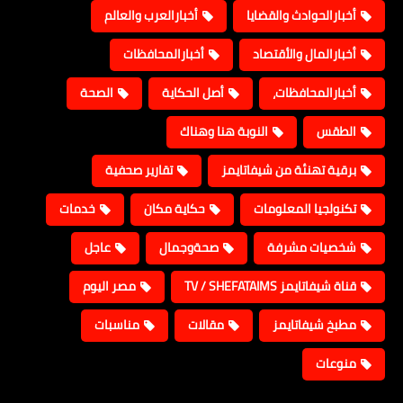
أخبارالحوادث والقضايا
أخبارالعرب والعالم
أخبارالمال والأقتصاد
أخبارالمحافظات
أخبارالمحافظات،
أصل الحكاية
الصحة
الطقس
النوبة هنا وهناك
برقية تهنئة من شيفاتايمز
تقارير صحفية
تكنولجيا المعلومات
حكاية مكان
خدمات
شخصيات مشرفة
صحةوجمال
عاجل
قناة شيفاتايمز TV / SHEFATAIMS
مصر اليوم
مطبخ شيفاتايمز
مقالات
مناسبات
منوعات