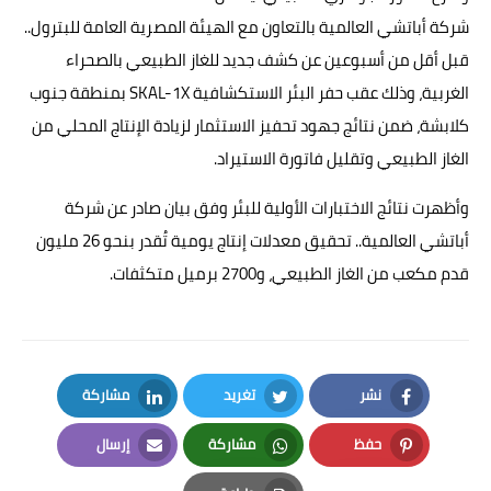
شركة أباتشي العالمية بالتعاون مع الهيئة المصرية العامة للبترول..
قبل أقل من أسبوعين عن كشف جديد للغاز الطبيعي بالصحراء
الغربية، وذلك عقب حفر البئر الاستكشافية SKAL-1X بمنطقة جنوب
كلابشة، ضمن نتائج جهود تحفيز الاستثمار لزيادة الإنتاج المحلي من
الغاز الطبيعي وتقليل فاتورة الاستيراد.
وأظهرت نتائج الاختبارات الأولية للبئر وفق بيان صادر عن شركة
أباتشي العالمية.. تحقيق معدلات إنتاج يومية تُقدر بنحو 26 مليون
قدم مكعب من الغاز الطبيعي، و2700 برميل متكثفات.
نشر
تغريد
مشاركة
LinkedIn
Twitter
Facebook
حفظ
مشاركة
إرسال
Email
Whatsapp
Pinterest