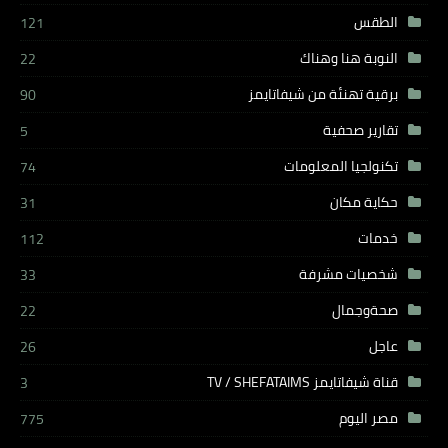
الطقس
121
النوبة هنا وهناك
22
برقية تهنئة من شيفاتايمز
90
تقارير صحفية
5
تكنولجيا المعلومات
74
حكاية مكان
31
خدمات
112
شخصيات مشرفة
33
صحةوجمال
22
عاجل
26
قناة شيفاتايمز TV / SHEFATAIMS
3
مصر اليوم
775