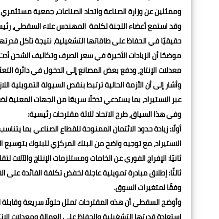
وممثلين عن وزارة الصناعة واتحاد الصناعات، جمعية مستثمري
وقد استمع أعضاء اللجنة لكلمة المهندس علاء السقطي، رئيس ال
حقيقيًا في الحفاظ على طاقاتها التشغيلية، نتيجة تآكل قدرتها
موضحًا أن الزيادات الأخيرة في سعر الصرف وتكاليف الشحن أد
معدلات الإنتاج، ودفع بعض المصانع إلى الدخول في دائرة التعثر
وأشار إلى أن الأزمة الحالية ترتبط بنقص السيولة التمويلية اللا
عبر الاستيراد، بما يستدعي تدخلًا سريعًا من الجهات المعنية لضم
وفي هذا السياق، طرح الاتحاد ثلاثة مقترحات رئيسية:
أولًا: زيادة حدود الائتمان الممنوحة للقطاع الصناعي بما يتنا
الاستيراد، مع توجيه واضح من البنك المركزي للبنوك بتوسيع الت
ثانيًا: الإفراج الفوري عن الخامات ومستلزمات الإنتاج والآلات ل
وفقًا لمتغيرات السوق.
وأوضح السقطي أن هذه المقترحات تمثل حلولًا سريعة وقابلة ل
استعادة قدرتها التشغيلية والحفاظ على العمالة ومعدلات الإنتا