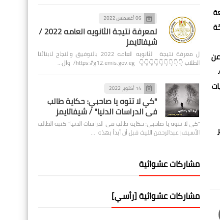
عة
06 أغسطس 2022
ّة
لمعرفة نتيجة الثانويه العامه 2022 /
شيفاتايمز
ل معرفة نتيجة الثانويه العامه 2022 بالتوفيق والنجاح لابنائنا
عن
الطلاب 👇👇👇👇👇👇👇👇👇 https://g12.emis.gov.eg/ وال…
ات
14 أكتوبر 2022
"كي لا تتوه يا صاحبي: حكاية طالب
في الدراسات الدنيا" / شيفاتايمز
"كي لا تتوه يا صاحبي: حكاية طالب في الدراسات الدنيا" كتبه الطالب
الأسيف| عبدالرحمن الليث قبل أن أبدأ بهذه ا…
مشاركات عشوائية
مشاركات عشوائية [رأسي]