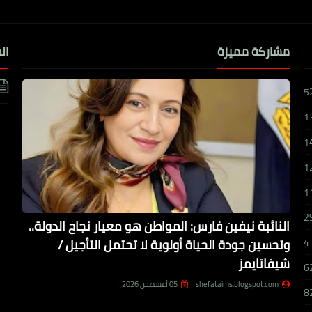
مشاركة مميزة
ال
5
1
1
1
1
2
النائبة نيفين فارس: المواطن هو معيار نجاح الدولة..
وتحسين جودة الحياة أولوية لا تحتمل التأجيل /
4
شيفاتايمز
6
shefataims.blogspot.com
05 أغسطس 2026
8