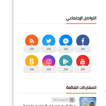
التواصل الإجتماعي
200
200
200
200
200
200
200
200
المشاركات الشائعة
06 يونيو 2022