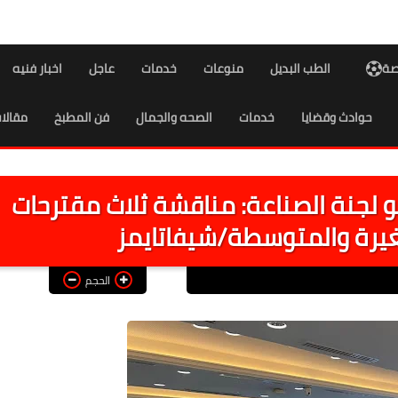
اصة
الطب البديل
منوعات
خدمات
عاجل
اخبار فنيه
حوادث وقضايا
خدمات
الصحه والجمال
فن المطبخ
مقالا
لجنة الصناعة: مناقشة ثلاث مقترحات
صغيرة والمتوسطة/شيفاتايمز
الحجم