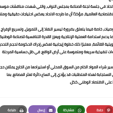
للاتحاد في جلسة لجنة الصناعة بمجلس النواب، والتي شهدت مناقشات موس
قتصادية العالمية، مؤكدًا أن ما طرحه الاتحاد يعكس احتياجات حقيقية وملح
يات، خاصة فيما يتعلق بضرورة تيسير النفاذ إلى التمويل، وتسريع الإفراج 
ما يدعم استدامة العملية الإنتاجية ويعزز القدرة التنافسية للصناعة الوطنية.
لتمويلية القائمة، معتبرًا ذلك خطوة إيجابية تعكس إدراك الحكومة لحجم التحدي
جراءات تنفيذية سريعة وملموسة على أرض الواقع، في ظل حساسية المرحلة
ير شراء المواد الخام من السوق المحلي أو استيرادها من الخارج يمثلان حجر
 الاستجابة لهذه المتطلبات قد يؤدي إلى اتساع دائرة تعثر المصانع، بما
 على الاقتصاد الوطني ككل.
حفظ
مشاركة
إرسال
طباعة