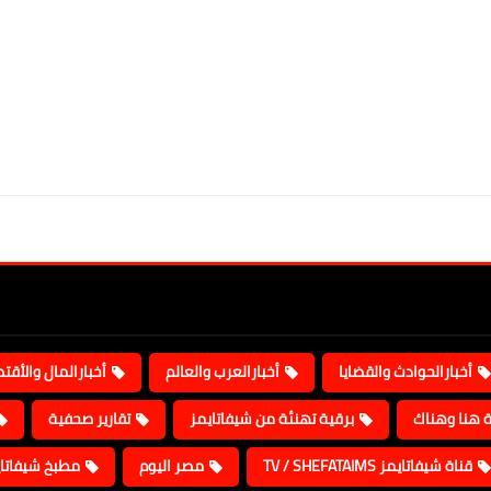
أخبارالحوادث والقضايا
أخبارالعرب والعالم
أخبارالمال والأقت
ة هنا وهناك
برقية تهنئة من شيفاتايمز
تقارير صحفية
قناة شيفاتايمز TV / SHEFATAIMS
مصر اليوم
مطبخ شيفاتا