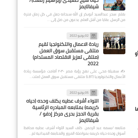
حياة شيخ صعيدى (إبراهيم رفعت)/
شيفاتايمز
بقلم :سحر عبدالسيد أبوبكر إن الله سبحانه جعل في كل زمان فترة
من الرسل، بقايا من أهل العلم، يدعون من ضل إلى …
02 يونيو 2022
ريادة الاعمال والتكنولجيا تقيم
ملتقى مستقبل سوق العمل
و
(ملتقى تعزيز الاقتصاد المستدام)
2022
✍️ سهيلة محي على نهج رؤية مصر ٢٠٣٠ أقامت مؤسسة ريادة
الأعمال والتكنولوجيا (LBT) ملتقى مستقبل سوق العمل (ملت…
05 يوليو 2022
اللواء أشرف عطيه يكلف وحده (حياه
كريمه) بمتابعه المبادره الرئاسية
تجديدها
بقرية الحجز بحرى مركز إدفو /
شيفاتايمز
متابعه /بسمه عبد الرحمن كلف السيد اللواء أشرف عطيه محافظ
أسوان وحده حياه كريمه بمواصلة المرور والمتابعة الميدانية لم…