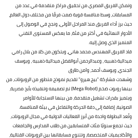
وتمكن الفريق المصري من تحقيق مراكز متقدمة في عدد من
المسابقات، وسط منافسة قوية ضمت فرقًا من مختلف دول العالم،
حيث برز أداء الفريق منذ المراحل الأولى، ونجح في الوصول إلى
الأدوار النهائية في أكثر من فئة، ما يعكس المستوى التقني
المتميز الذي وصل إليه.
قاد الفريق المهندس محمد هاني، ويتكون من كلا من بلال رامي
ميدالية ذهبيه ، وعبدالرحمن أبوالفضل ميدالية ذهبيه ، ويوسف
الجندي، ويوسف أحمد، وآمن طارق
وشهدت مشاركة "بيج هيرو" تقديم نموذج متطور من الروبوتات، من
بينها روبوت ضخم (Mega Robot) تم تصميمه وتنفيذه بأيدٍ مصرية،
ويتميز بقدرات تشغيل متقدمة، من بينها الاستجابة للأوامر
الصوتية، إضافة إلى دقة الحركة والتفاعل في بيئة المنافسة.
وتُعد البطولة واحدة من أبرز الفعاليات الدولية في مجال الروبوتات،
حيث تجمع سنويًا مئات المتسابقين من طلاب المدارس والجامعات
والأكاديميات المتخصصة، وتتنوع مسابقاتها بين الروبوتات القتالية،