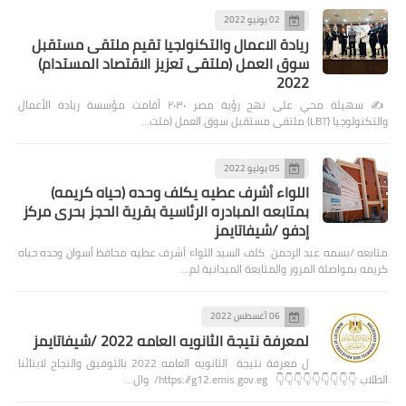
02 يونيو 2022
ريادة الاعمال والتكنولجيا تقيم ملتقى مستقبل
سوق العمل (ملتقى تعزيز الاقتصاد المستدام)
2022
✍️ سهيلة محي على نهج رؤية مصر ٢٠٣٠ أقامت مؤسسة ريادة الأعمال
والتكنولوجيا (LBT) ملتقى مستقبل سوق العمل (ملت…
05 يوليو 2022
اللواء أشرف عطيه يكلف وحده (حياه كريمه)
بمتابعه المبادره الرئاسية بقرية الحجز بحرى مركز
إدفو /شيفاتايمز
متابعه /بسمه عبد الرحمن كلف السيد اللواء أشرف عطيه محافظ أسوان وحده حياه
كريمه بمواصلة المرور والمتابعة الميدانية لم…
06 أغسطس 2022
لمعرفة نتيجة الثانويه العامه 2022 /شيفاتايمز
ل معرفة نتيجة الثانويه العامه 2022 بالتوفيق والنجاح لابنائنا
الطلاب 👇👇👇👇👇👇👇👇👇 https://g12.emis.gov.eg/ وال…