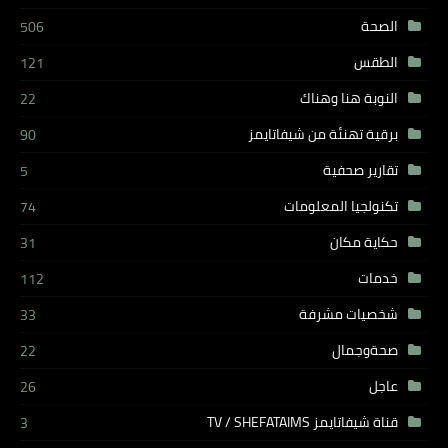
الصحة
506
الطقس
121
النوبة هنا وهناك
22
برقية تهنئة من شيفاتايمز
90
تقارير صحفية
5
تكنولجيا المعلومات
74
حكاية مكان
31
خدمات
112
شخصيات مشرفة
33
صحةوجمال
22
عاجل
26
قناة شيفاتايمز TV / SHEFATAIMS
3