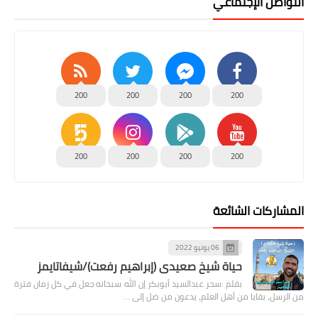
التواصل الإجتماعي
200
200
200
200
200
200
200
200
المشاركات الشائعة
06 يونيو 2022
حياة شيخ صعيدى (إبراهيم رفعت)/شيفاتايمز
بقلم :سحر عبدالسيد أبوبكر إن الله سبحانه جعل في كل زمان فترة
من الرسل، بقايا من أهل العلم، يدعون من ضل إلى …