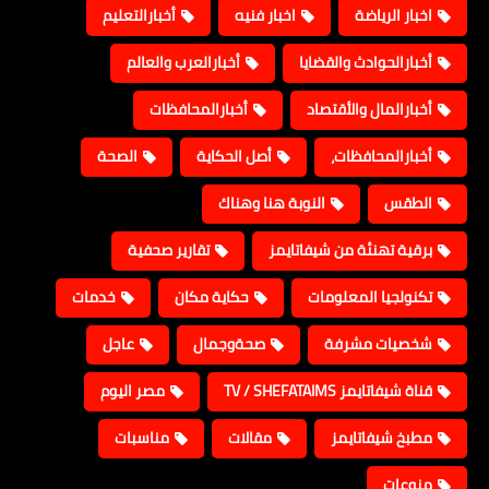
اخبار الرياضة
اخبار فنيه
أخبارالتعليم
أخبارالحوادث والقضايا
أخبارالعرب والعالم
أخبارالمال والأقتصاد
أخبارالمحافظات
أخبارالمحافظات،
أصل الحكاية
الصحة
الطقس
النوبة هنا وهناك
برقية تهنئة من شيفاتايمز
تقارير صحفية
تكنولجيا المعلومات
حكاية مكان
خدمات
شخصيات مشرفة
صحةوجمال
عاجل
قناة شيفاتايمز TV / SHEFATAIMS
مصر اليوم
مطبخ شيفاتايمز
مقالات
مناسبات
منوعات