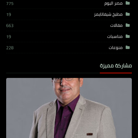
مصر اليوم
775
مطبخ شيفاتايمز
19
مقالات
663
مناسبات
19
منوعات
228
مشاركة مميزة